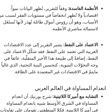
الأنظمة الفاسدة:
وفقاً للتقرير، تُظهِر البيانات نمواً
اقتصادياً ولا تُظهِر انخفاضاً في مستويات الفقر لسبب من
الأسباب، وهو أن رؤوس أموال طائلة تُهدَر لأنها تُستَغَل
لاستمالة مناصري الأنظمة.
الاعتماد على النفط:
يشير التقرير إلى عدد الاقتصادات
العربية التي تعتمد على النفط. فقد شكّل الاعتماد على
النفط، إضافةً إلى طبيعة هذا الأخير المتقلّبة، عائقاً في
وجه التحوّلات البنيوية، كتحسين البنية التحتية، الذي غالباً
مايتمّ في الاقتصادات غير المعتمدة على الطاقة.
انعدام المساواة في العالم العربي
التشابه مع أميركا اللاتينية:
شرح بورنيك أن انعدام
المساواة في الشرق الأوسط شبيه بانعدام المساواة
في أميركا اللاتينية. فكلا المنطقتين تقومان على تفاوتات