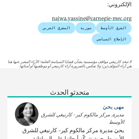
الإلكتروني:
najwa.yassine@carnegie-mec.org
الشرق الأوسط
سورية
المشرق العربي
الإصلاح السياسي
لا تتخذ كارنيغي مواقف مؤسسية بشأن قضايا السياسة العامة؛ الآراء المعبر عنها هنا
هي آراء المؤلف(ين) ولا تعكس بالضرورة آراء كارنيغي أو موظفيها أو أمنائها.
متحدثو الحدث
مهى يحيَ
مديرة, مركز مالكوم كير– كارنيغي للشرق
الأوسط
يحيَ مديرة مركز مالكوم كير– كارنيغي للشرق
الأوسط، حيث تتركّز أبحاثها على المواطنة،