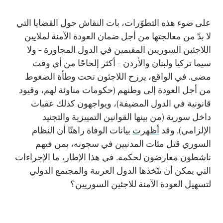
على ضوء هذه التطوّرات، بات النقاش حول القضايا التي
لا بدّ من معالجتها من أجل ضمان العودة الآمنة لملايين
اللاجئين السوريين المقيمين في الدول المجاورة - ولا
سيما تركيا ولبنان والأردن - أكثر إلحاحًا من أي وقت
مضى. في الواقع، يرزح اللاجئون تحت وطأة الضغوط
من أجل العودة إلى وطنهم (حكومات مناوئة لهم، وقيود
قانونية في الدول المضيفة)، ويواجهون كذلك عقبات
داخل سورية (من بينها القوانين التمييزية والتجنيد
الإلزامي). وقد
أظهرت
بيانات الوفاة راهنًا أن النظام
السوري قتل مئات المدنيين في سجونه، بمن فيهم
ناشطون معارضون لحكمه. في هذا الإطار، ما الإجراءات
التي يمكن أن تتّخذها الدول العربية والمجتمع الدولي
لتسهيل العودة الآمنة للاجئين السوريين؟