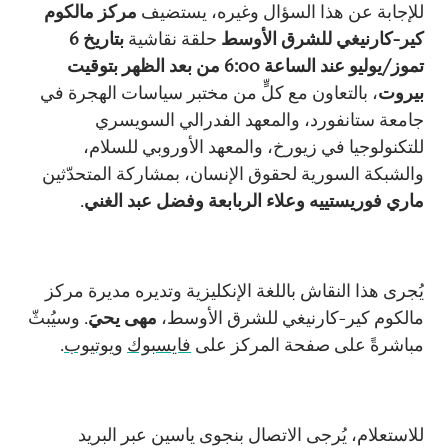
للإجابة عن هذا السؤال وغيره، يستضيف
مركز مالكوم
كير-كارنيغي للشرق الأوسط
حلقة نقاشية
بتاريخ 6
تموز/يوليو عند الساعة 6:00 من بعد الظهر بتوقيت
بيروت
، بالتعاون مع كلٍّ من مختبر سياسات الهجرة في
جامعة ستانفورد، والمعهد الفدرالي السويسري
للتكنولوجيا في زيورخ، والمعهد الأوروبي للسلام،
والشبكة السورية لحقوق الإنسان، بمشاركة المتحدّثين
ماري فوريستييه وعلاء الربابعة وفضل عبد الغني
.
يُجرى هذا النقاش باللغة الإنكليزية وتديره مديرة مركز
مالكوم كير-كارنيغي للشرق الأوسط،
مهى يحيَ
. وسيُبثّ
مباشرةً على صفحة المركز على
فايسبوك
ويوتيوب
.
للاستعلام، يُرجى الاتصال بنجوى ياسين عبر البريد