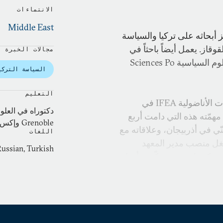
الانتماءات
Middle East
 أبحاثه على تركيا والسياسة
از. يعمل أيضاً باحثاً في
مجالات الخبرة
مركز الدراسات والأبحاث الدولية CERI التابع لمعهد العلوم السياسية Sciences Po
السياسة التركي
التعليم
أسّس بالسي، بصفته باحثاً في المعهد الفرنسي للدراسات الأناضولية IFEA في
دكتوراه في العلوم
 مهمّته هذه التي دامت أربع
Grenoble وإكس أن بروفونس Aix en Provence للعلوم السياسية.
 في أذربيجان، وعلاقاته مع
اللغات
 الفترة الممتدة بين العامين 2006 و2010، شغل منصب مدير المعهد
Russian, Turkish
IFE في طشقند، في أوزبكستان، حيث ركّزت أبحاثه
ت التركية، ومدير المجلس
Les Cahiers d’Asie Cent الفرنسية المخصّصة للدراسات