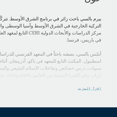
بيرم بالسي باحث زائر في برنامج الشرق الأوسط. تتركّز
التركية الخارجية في الشرق الأوسط وآسيا الوسطى والقوق
في باريس، فرنسا.
اسطنبول، المكتبَ التابع للمعهد في باكو، أذربيجان. أثناء
سنوات، درس خصائص وتفاعلات الإسلام الشيعي والسنّي
إيران. وفي
الفرنسي للدراسات الآسيوية AC
أيضاً على نفوذ تركيا في آسيا الوسطى.
اقرأ المزيد
بالسي أيضاً عضو مؤسِّس في المجلة الأوروبية للدراسا
التحريري لمجلة rale