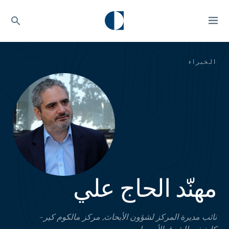
الخبراء
مهنّد الحاج علي
نائب مديرة المركز لشؤون الأبحاث, مركز مالكوم كير–
كارنيغي للشرق الأوسط