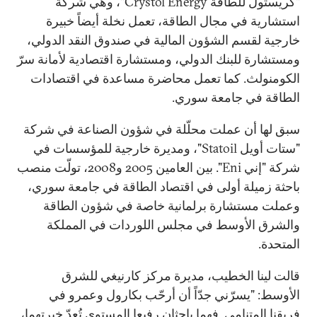
"كريستول للطاقة Crystol Energy"، وهي شركة
استشارية في مجال الطاقة، تعمل نخلة أيضاً خبيرة
خارجية لقسم الشؤون المالية في صندوق النقد الدولي،
ومستشارة للبنك الدولي، ومستشارة اقتصادية لأمانة سرّ
الكومنولث. كما تعمل محاضرة مساعدة في اقتصادات
الطاقة في جامعة سوري.
سبق لها أن عملت محلّلة في شؤون الصناعة في شركة
"ستات أويل Statoil"، ومديرة خارجية للمؤسسات في
شركة "إني Eni". بين العامين 2005 و2008، تولّت منصب
باحثة زميلة أولى في اقتصاد الطاقة في جامعة سوري،
وعملت مستشارة برلمانية خاصة في شؤون الطاقة
والشرق الأوسط في مجلس اللوردات في المملكة
المتحدة.
قالت لينا الخطيب، مديرة مركز كارنيغي للشرق
الأوسط: "يسرّني جدّاً أن أرحّب بكارول وعمرو في
فريقنا المتنامي. فهما باحثان رفيعا المستوى تُعدّ خبرتهما،