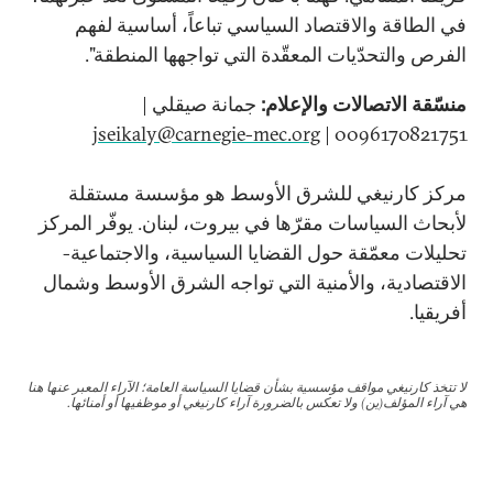
في الطاقة والاقتصاد السياسي تباعاً، أساسية لفهم
الفرص والتحدّيات المعقّدة التي تواجهها المنطقة".
منسّقة الاتصالات والإعلام:
جمانة صيقلي |
jseikaly@carnegie-mec.org
0096170821751 |
مركز كارنيغي للشرق الأوسط هو مؤسسة مستقلة
لأبحاث السياسات مقرّها في بيروت، لبنان. يوفّر المركز
تحليلات معمّقة حول القضايا السياسية، والاجتماعية-
الاقتصادية، والأمنية التي تواجه الشرق الأوسط وشمال
أفريقيا.
لا تتخذ كارنيغي مواقف مؤسسية بشأن قضايا السياسة العامة؛ الآراء المعبر عنها هنا
هي آراء المؤلف(ين) ولا تعكس بالضرورة آراء كارنيغي أو موظفيها أو أمنائها.