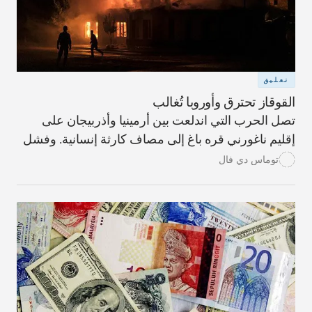
تعليق
القوقاز تحترق وأوروبا تُغالب
تصل الحرب التي اندلعت بين أرمينيا وأذربيجان على
إقليم ناغورني قره باغ إلى مصاف كارثة إنسانية. وفشل
الاتحاد الأوروبي في الاستجابة بشكل مناسب يقوّض
توماس دي فال
ادّعاءه بأنه طرف استراتيجي في قارّته.