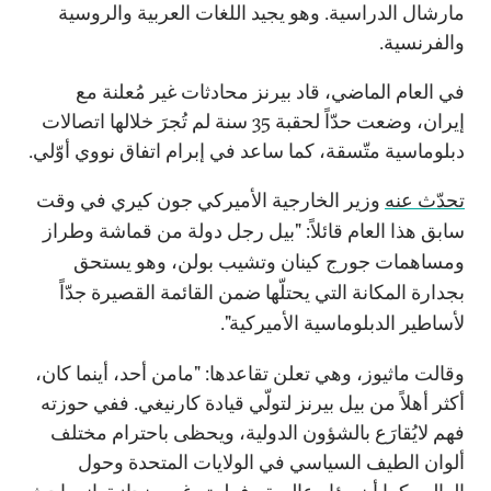
مارشال الدراسية. وهو يجيد اللغات العربية والروسية
والفرنسية.
في العام الماضي، قاد بيرنز محادثات غير مُعلنة مع
إيران، وضعت حدّاً لحقبة 35 سنة لم تُجرَ خلالها اتصالات
دبلوماسية متّسقة، كما ساعد في إبرام اتفاق نووي أوّلي.
تحدّث عنه
وزير الخارجية الأميركي جون كيري في وقت
سابق هذا العام قائلاً: "بيل رجل دولة من قماشة وطراز
ومساهمات جورج كينان وتشيب بولن، وهو يستحق
بجدارة المكانة التي يحتلّها ضمن القائمة القصيرة جدّاً
لأساطير الدبلوماسية الأميركية".
وقالت ماثيوز، وهي تعلن تقاعدها: "مامن أحد، أينما كان،
أكثر أهلاً من بيل بيرنز لتولّي قيادة كارنيغي. ففي حوزته
فهم لايُقارَع بالشؤون الدولية، ويحظى باحترام مختلف
ألوان الطيف السياسي في الولايات المتحدة وحول