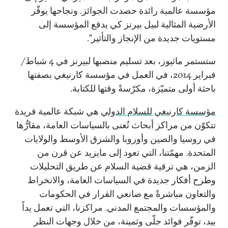
مؤسسة عالمية رائدة حصدت الجوائز. ونجاحها يوفّر
الأرضية المثالية لبيل بيرنز كي يدفع المؤسسة إلى
مستويات جديدة من الإنجاز والتأثير".
ستستمر ماثيوز، بعد تسليم منصبها لبيرنز في 4 شباط/
فبراير 2014، في العمل في مؤسسة كارنيغي بصفتها
باحثة أولى متميّزة، مكرّسةً وقتها للكتابة.
مؤسسة كارنيغي للسلام الدولي
هي شبكة عالمية فريدة
تتكوّن من مراكز أبحاث تُعنى بالسياسات العامة، مقارُّها
في روسيا والصين وأوروبا والشرق الأوسط والولايات
المتحدة. مهمّتنا، التي تعود إلى مايزيد عن قرن من
الزمن، هي ترقية قضية السلام عن طريق التحليلات
وطرح أفكار جديدة في السياسات العامة، والانخراط
والتعاون مباشرةً مع صانعي القرار في الحكومات
والمؤسسات والمجتمع المدني. مراكزنا، التي تعمل يداً
بيد، توفّر فوائد جلّى وثمينة، من خلال وجهات النظر