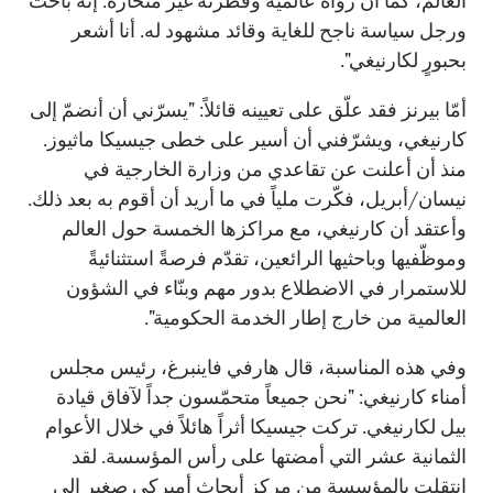
العالم، كما أن رؤاه عالمية وفطرته غير منحازة. إنه باحث
ورجل سياسة ناجح للغاية وقائد مشهود له. أنا أشعر
بحبورٍ لكارنيغي".
أمّا بيرنز فقد علّق على تعيينه قائلاً: "يسرّني أن أنضمّ إلى
كارنيغي، ويشرّفني أن أسير على خطى جيسيكا ماثيوز.
منذ أن أعلنت عن تقاعدي من وزارة الخارجية في
نيسان/أبريل، فكّرت ملياً في ما أريد أن أقوم به بعد ذلك.
وأعتقد أن كارنيغي، مع مراكزها الخمسة حول العالم
وموظّفيها وباحثيها الرائعين، تقدّم فرصةً استثنائيةً
للاستمرار في الاضطلاع بدور مهم وبنّاء في الشؤون
العالمية من خارج إطار الخدمة الحكومية".
وفي هذه المناسبة، قال هارفي فاينبرغ، رئيس مجلس
أمناء كارنيغي: "نحن جميعاً متحمّسون جداً لآفاق قيادة
بيل لكارنيغي. تركت جيسيكا أثراً هائلاً في خلال الأعوام
الثمانية عشر التي أمضتها على رأس المؤسسة. لقد
انتقلت بالمؤسسة من مركز أبحاث أميركي صغير إلى