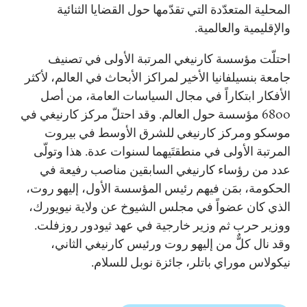
المحلية المتعدّدة التي تقدّمها حول القضايا الثنائية
والإقليمية والعالمية.
احتلّت مؤسسة كارنيغي المرتبة الأولى في تصنيف
جامعة بنسيلفانيا الأخير لمراكز الأبحاث في العالم، لأكثر
الأفكار ابتكاراً في مجال السياسات العامة، من أصل
6800 مؤسسة حول العالم. وقد احتلّ مركز كارنيغي في
موسكو ومركز كارنيغي للشرق الأوسط في بيروت
المرتبة الأولى في منطقتَيهما لسنوات عدة. هذا وتولّى
عدد من رؤساء كارنيغي السابقين مناصب رفيعة في
الحكومة، بمَن فيهم رئيس المؤسسة الأول، إليهو روت،
الذي كان عضواً في مجلس الشيوخ عن ولاية نيويورك،
ووزير حرب ثم وزير خارجية في عهد ثيودور روزفلت.
وقد نال كلٌّ من إليهو روت ورئيس كارنيغي الثاني،
نيكولاس موراي باتلر، جائزة نوبل للسلام.