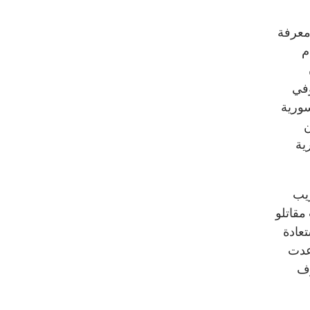
 معرفة
م
د بشكل كبير منذ بدء القتال في العام 2011. وفي
سورية
ن
ية
ريب
تمرّد. في حزيران/يونيو 2013، لعب مقاتلو
تعادة
عدت
ف