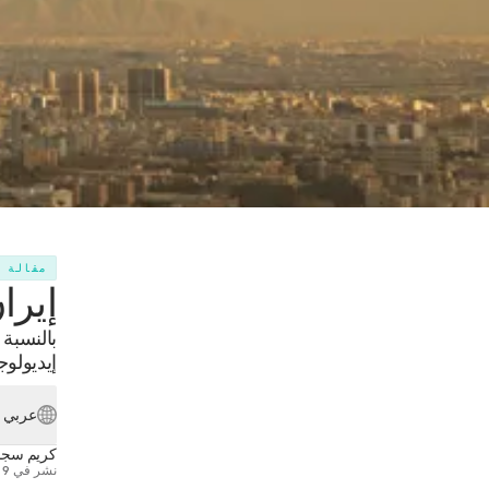
مقالة
إيرا
بالنسبة
إيديولو
عربي
كريم سجا
نشر في
9 يونيو 2014