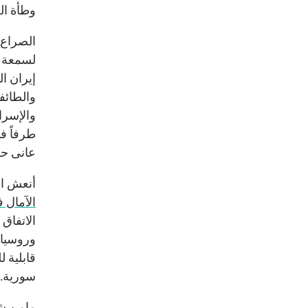
وطأة ال
الصراع 
لسمعة إ
إيران ا
والطائف
والإسرائ
طرفاً فا
عانى حز
أنعش ال
الآمال 
وروسيا 
قابلية 
سورية.
مامن ش