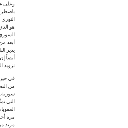
وعلى غرا
باضطراب
الثوري 
هو الذي
السوري
أبعد من
يدير ال
أيضاً إ
تزويد ال
في حين 
من الصع
سورية. 
التي تم
العقوبا
مرة أخر
مزيد من