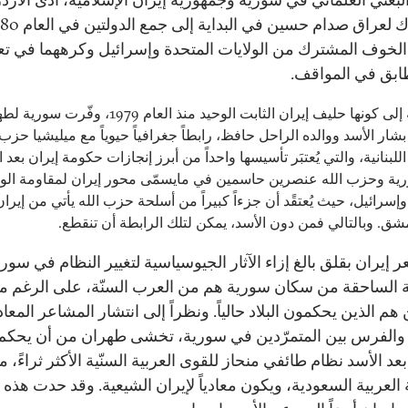
لخوف المشترك من الولايات المتحدة وإسرائيل وكرههما في ت
طابق في المواقف.
بالإضافة إلى كونها حليف إيران الثابت الوحيد منذ العام 1979، وف
شار الأسد ووالده الراحل حافظ، رابطاً جغرافياً حيوياً مع ميليشيا حزب 
للبنانية، والتي يُعتبَر تأسيسها واحداً من أبرز إنجازات حكومة إيران بعد ا
سورية وحزب الله عنصرين حاسمين في مايسمّى محور إيران لمقاومة الول
وإسرائيل، حيث يُعتقًد أن جزءاً كبيراً من أسلحة حزب الله يأتي من إيرا
ق. وبالتالي فمن دون الأسد، يمكن لتلك الرابطة أن تنقطع.
 إيران بقلق بالغ إزاء الآثار الجيوسياسية لتغيير النظام في سوري
ية الساحقة من سكان سورية هم من العرب السنّة، على الرغم م
 هم الذين يحكمون البلاد حالياً. ونظراً إلى انتشار المشاعر المعاد
والفرس بين المتمرّدين في سورية، تخشى طهران من أن يحكم
 الأسد نظام طائفي منحاز للقوى العربية السنّية الأكثر ثراءً، م
العربية السعودية، ويكون معادياً لإيران الشيعية. وقد حدت هذه