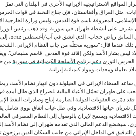
ر المواقع الاستراتيجية الإيرانية الأخرى في البلدان التي تمرّ
ات، مثل العراق وأفغانستان، فإن جناح النخبة في قوات الحرس
الإسلامي، المعروفة باسم قوة القدس، وليس وزارة الخارجية الإي
يشرف على أنشطة طهران
في سورية. وقد ذهب رئيس الوزرا
 السابق
رياض حجاب
، الذي انشق في آب/أ
 ذلك عندما قال: "سورية محتلّة من جاب النظام الإيراني. الشخ
بلاد ليس بشار الأسد ولكن [قائد قوة القدس] قاسم سليماني". ويق
ن الحرس الثوري
دعم برنامج الأسلحة الكيميائية في سورية
من خل
بلاد بعلماء ومعدات ومواد كيميائية إيرانية.
ساعد السخاء الإيراني في الحيلولة دون انهيار نظام الأسد، ربما
ب على طهران تحمّل الأعباء المالية للصراع الذي طال أمده ف
فقد دمّرت العقوبات الدولية الصارمة إنتاج وصادرات النفط الإيرا
ثّل شريان حياتها الاقتصادية. وفي ظل غياب اتفاق نووي شامل يق
ت الاقتصادية ويسمح لإيران بالوصول إلى النظام المصرفي العال
ى، سيخضع الدعم المالي الذي تقدمه طهران إلى نظام الأسد إل
 التدقيق في الداخل الإيراني من جانب السكان الذين يرزحون 