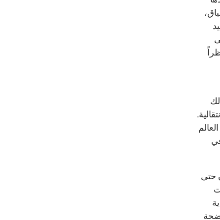
ياق،
يد
ى
راً
لك
الية.
لعالم
في
 حتى
ت
ية
اضحة