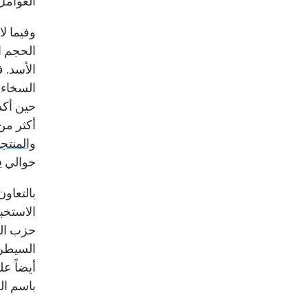
العوامل 
وفيما ل
الحجم ا
الأسد. 
حين أكد
أكثر من 4 مليارات دولار على شكل ائتمان (ظا
والمنتج
حوالي
700
بالتعاو
حزب الله
السيطر
أيضاً ع
باسم ال