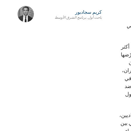
كريم سجادبور
باحث أول, برنامج الشرق الأوسط
ي
أكثر
ّضها
ران،
في
ضد
ول
ديين،
 بين
اء