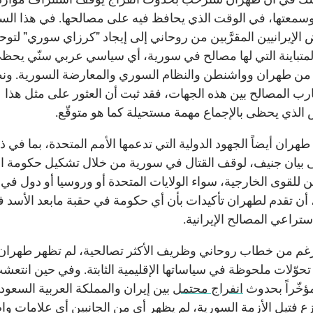
 وسمعتها، في الوقت الذي يحافظ فيه على مصالحها. في هذا الس
 الإيرانيين المقرَّبين من روحاني إلى إيجاد "كرزاي سوري" لتوح
لمتباينة التي لها مصالح في سورية، أي سياسي عربي سنّي يحظ
 من طهران وواشنطن والنظام السوري والمعارضة السورية. ونظ
رب المصالح بين هذه الجهات، فقد ثبت أن العثور على مثل هذا
لذي يحظى بالإجماع مهمة مستحيلة كما هو متوقّع.
ران أيضاً الجهود الدولية التي تدعمها الأمم المتحدة، بما في ذ
بيان جنيف، لوقف القتال في سورية من خلال تشكيل حكومة انتق
ن للقوى الخارجية، سواء الولايات المتحدة أو وروسيا أو دول في ا
 أن تقدم لطهران تأكيدات بأن أي حكومة في حقبة مابعد الأسد 
تراعي المصالح الإيرانية.
غم من خطاب روحاني وظريف الأكثر تصالحية، لم تظهر طهران
 تحوّلات ملحوظة في سياساتها الإقليمية الثابتة. وفي حين انتعش
مؤخّراً بحدوث
انفراج محتمل
بين إيران والمملكة العربية السعود
زع فتيل الأزمة السورية، لم يظهر أي من الجانبين أي علامات و