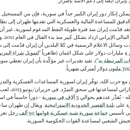
بإيران أيضاً إلى دعم الأسد بإصرار.
ايمكن إنكار دور إيران الكبير جداً في سورية، فإن من المستحيل
لدقيق للمساعدة المالية والعسكرية التي تقدمها طهران إلى نظا
فقد قدّمت إيران منذ فترة طويلة النفط المدعوم لسورية، غير أن
السخاء المالي الإيراني ازدا
ت وسائل الاعلام الرسمية في كلا البلدين أن إيران قدّمت إلى 
هرياً "
لتمويل شراء البنزي
ات المرتبطة به
")، تفيد تقديرات غير مؤكَّدة بأن إيران تعطي سور
 مليون دولار أميركي شهرياً
.
ن مع حزب الله، توفّر إيران لسورية المساعدات العسكرية والتد
الاستخباراتي لمساعدتها في سحق ال
 - يُقدَّر عددهم بحوالي
5 آلاف في سورية
- دوراً حاسماً في اس
ة على
بلدة القصير الحدودية الاستراتيجية
. ويقال إن طهران سا
لى تأسيس
جماعة سورية شبه عسكرية قوامها 50 ألف رجل
تعر
جيش الشعبي لمساعدة القوات الحكومية السورية.