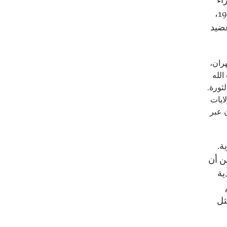
المشترك لعراق صدام حسين في البداية إلى جمع الدولتين في العام 1980،
عضيد
ّرت سورية لطهران،
الله
لثورة.
ايات
ن عبر
ة.
ن أن
ية
ثل