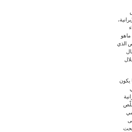
رانية،
ء
غسطس 2012، إلى ماهو
ص الذي
ال
ال
 يكون
ي
نية
لّص
مي
ى
تحت