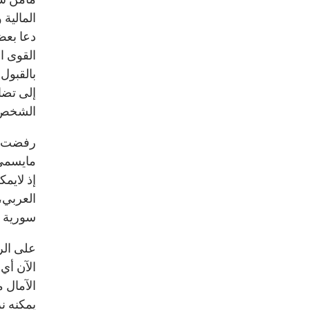
المالية
دعا بعض
القوى ا
بالقبول
إلى تضا
الشخص ا
رفضت طه
مايسمى 
إذ لايمك
العربي،
سورية س
على الر
الآن أي
الآمال 
يمكنه ن