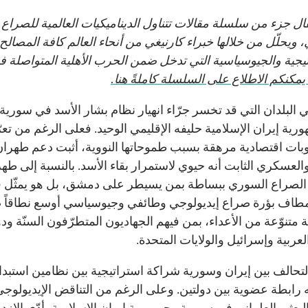
قال جزء من سلسلة مقالات تتناول الديناميكيات العالمية للصراع
 ويحلّل من خلالها خبراء كارنيغي من أنحاء العالم كافة المصالح
تيجية والجيوسياسية التي تدخل ضمن الحرب الأهلية المتواصلة ف
 يمكنكم الاطلاع على السلسلة كاملةً هنا.
 البلدان التي قد تخسر جرّاء انهيار نظام بشار الأسد في سورية 
رية إيران الإسلامية حليفه الإقليمي الوحيد. فعلى الرغم من تعر
بات اقتصادية مرهقة بسبب طموحاتها النووية، أثبت دعم طهران
والعسكري الثابت أنه حيوي لاستمرار بقاء الأسد. بالنسبة إلى طه
 الصراع السوري ببساطة بمن يسيطر على دمشق، بل هو يمثّل 
لمطاف بؤرة صراع إيديولوجي وطائفي وجيوسياسي أوسع نطاقاً 
متنوّعة من الأعداء، بمن فيهم الجهاديون المتطرّفون السنّة ود
لعربية وإسرائيل والولايات المتحدة.
التحالف بين إيران وسورية شراكة استراتيجية بين نظامين استبدا
ه رابطة عضوية بين دولتين. وعلى الرغم من التناقض الإيديولوجي
لبعثي العلماني في سورية وجمهورية إيران الإسلامية، أدّى الازدر