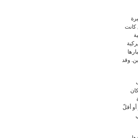
رة
 كانت
ة
ركية
ارها
ين. وقد
كان
ة
و أقلّ
ها