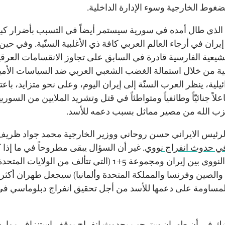
ضغوط الخارجية وسوء الإدارة الداخلية.
الذي طال أمده في سورية سيستمر أيضاً في التسبب بأضرار كبي
يران في أرجاء العالم العربي كافة ذي الأغلبية السنّية. وفي حين
لشيعية الفارسية قادرة في السابق على تجاوز الانقسامات العرقي
ية من خلال استمالة الغضب الشعبي العربي ضد السياسات الأمي
يلية، ينظر العرب السنّة إلى إيران اليوم، وعلى نحو متزايد، باعتب
علاً جنائيّاً وطائفياً ومتواطئاً في قتل وتشريد الملايين من السوري
ب الله من مصير مماثل بسبب دعمه للأسد.
رئيس الايراني حسن روحاني ووزير الخارجية محمد جواد ظريف
في حدوث انفراج نووي
. غير أن السؤال يبقى مطروحاً في ما إذا 
الاتفاق النووي بين إيران ومجموعة 5+1 (التي تتألف من الولايات المتحد
والصين وفرنسا والمملكة المتحدة وألمانيا) سيجعل طهران أكثر أ
للمساومة على دعمها للأسد من أجل تحقيق انفراج دبلوماسي في
ك في أن طهران سترحب بحدوث انفراج يوقف استنزاف موارد