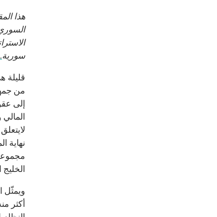
هذا الم
السوري،
الاسترا
سورية
.
قليلة هي
من جمهو
إلى عقو
المالي 
لايتعلق
نهاية ا
مجموعة 
الخليج ا
ويمثّل 
أكثر من
النظام ا