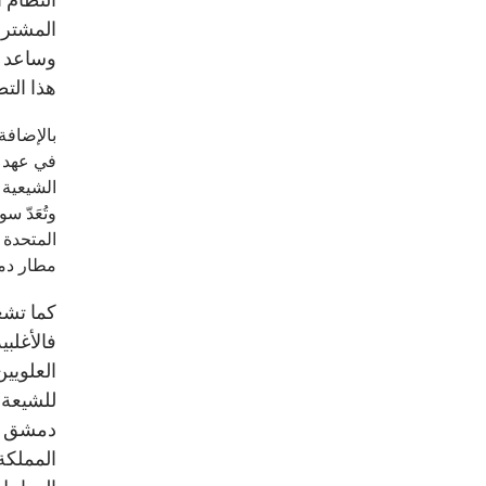
وساعد ا
هذا الت
في عهد ب
الشيعية ا
وتُعَدّ 
المتحدة 
مطار دمش
كما تشعر
فالأغلب
العلويين
للشيعة 
دمشق بعد
المملكة 