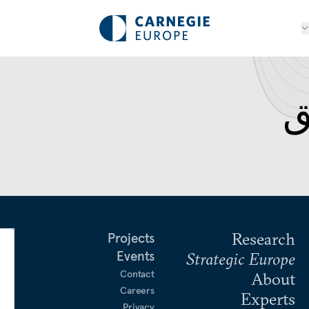
ق
Research
Projects
Events
Strategic Europe
Contact
About
Careers
Experts
Privacy