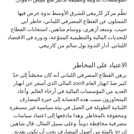
نظّم مركز كارنيغي للشرق الأوسط ندوة عرض فيها
الممثلون عن القطاع المصرفي اللبناني، خاطر أبي
حبيب، وسعد أزهري، ووسام شاهين، استجابات القطاع
للتحديات المالية والتنظيمية المتنوّعة، ودوره في الاقتصاد
اللبناني. أدار الندوة بول سالم من كارنيغي.
الاعتياد على المخاطر
برهن القطاع المصرفي اللبناني أنه كان محصّناً إلى حدّ
كبير ضدّ انهيار العام 2008 المالي الذي أسفر عن انهيار
العديد من المؤسسات المالية في أرجاء العالم. وأعاد
المتحاورون سبب هذه الحصانة إلى خبرة المصارف
اللبنانية الطويلة في العمل في بيئة سياسية غير مستقرة
ومحفوفة بالمخاطر. وهذا مادفعها إلى اعتماد سياسات
مصرفية محافِظة دوماً. وعلى سبيل المثال، قال شاهين
إن 30 بالمئة من أصول المصارف يجب أن تكون نقدية.