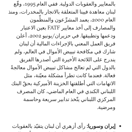
بالمعايير والعقوبات الدولية. ففي العام 1995، وقّع
لبنان معاهدة فيينا المتعلقة بالاتجار بالمخدرات، ومنذ
العام 2000، يعمد المشرِّعون والمنظِّمون
والمصارف إلى أخذ معايير FATF بعين الاعتبار
ودعمها وتطبيقها. في حزيران/يونيو 2002، أعلن
فريق العمل المعني بالإجراءات المالية أن لبنان
شارك في مكافحة تبييض الأموال في العالم، ولم
يندرج على اللائحة الأخيرة التي أصدرها الفريق
بالدول التي لم تعالج مشاكل تبييض الأموال معالجةً
فعالة. فعندما كانت تطرأ مشكلة معيّنة، مثل
الاتهامات التي أطلقتها الخزينة الأميركية بحقّ البنك
اللبناني الكندي في العام الماضي، كان المصرف
المركزي اللبناني يتّخذ تدابير سريعة وحاسمة
ومرضية.
إيران وسوريا:
رأى أزهري أن لبنان يتقيّد بالعقوبات