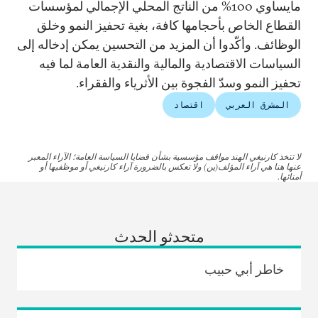
مايساوي 100% من الناتج المحلي الإجمالي لمؤسسات
القطاع الخاص بأحجامها كافة، بغية تحفيز النمو وخلق
الوظائف. وأكّدوا أن المزيد من التحسين يمكن إدخاله إلى
السياسات الاقتصادية والمالية والنقدية العامة لما فيه
تحفيز النمو وسدّ الفجوة بين الأثرياء والفقراء.
المشرق العربي
اقتصاد
لا تتخذ كارنيغي الهند مواقف مؤسسية بشأن قضايا السياسة العامة؛ الآراء المعبر
عنها هنا هي آراء المؤلف(ين) ولا تعكس بالضرورة آراء كارنيغي أو موظفيها أو
أمنائها.
متحدثو الحدث
خاطر أبي حبيب