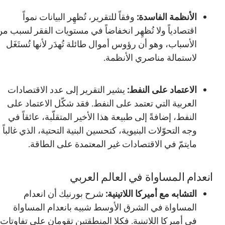
الأنظمة الفاسدة:
وفقاً للتقرير، تُظهِر البيانات نمواً
اقتصادياً ولا تُظهِر انخفاضاً في مستويات الفقر لسبب من
الأسباب، وهو أن رؤوس أموال طائلة تُهدَر لأنها تُستَغَل
لاستمالة مناصري الأنظمة.
الاعتماد على النفط:
يشير التقرير إلى عدد الاقتصادات
العربية التي تعتمد على النفط. فقد شكّل الاعتماد على
النفط، إضافةً إلى طبيعة هذا الأخير المتقلّبة، عائقاً في
وجه التحوّلات البنيوية، كتحسين البنية التحتية، الذي غالباً
مايتمّ في الاقتصادات غير المعتمدة على الطاقة.
انعدام المساواة في العالم العربي
التشابه مع أميركا اللاتينية:
شرح بورنيك أن انعدام
المساواة في الشرق الأوسط شبيه بانعدام المساواة
في أميركا اللاتينية. فكلا المنطقتين تقومان على تفاوتات