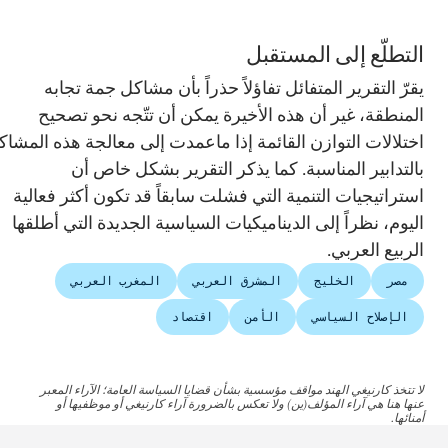
التطلّع إلى المستقبل
يقرّ التقرير المتفائل تفاؤلاً حذراً بأن مشاكل جمة تجابه
المنطقة، غير أن هذه الأخيرة يمكن أن تتّجه نحو تصحيح
اختلالات التوازن القائمة إذا ماعمدت إلى معالجة هذه المشاكل
بالتدابير المناسبة. كما يذكر التقرير بشكل خاص أن
استراتيجيات التنمية التي فشلت سابقاً قد تكون أكثر فعالية
اليوم، نظراً إلى الديناميكيات السياسية الجديدة التي أطلقها
الربيع العربي.
مصر
الخليج
المشرق العربي
المغرب العربي
الإصلاح السياسي
الأمن
اقتصاد
لا تتخذ كارنيغي الهند مواقف مؤسسية بشأن قضايا السياسة العامة؛ الآراء المعبر
عنها هنا هي آراء المؤلف(ين) ولا تعكس بالضرورة آراء كارنيغي أو موظفيها أو
أمنائها.