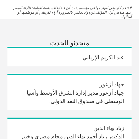
لا تتخذ كارنيغي الهند مواقف مؤسسية بشأن قضايا السياسة العامة؛ الآراء المعبر
عنها هنا هي آراء المؤلف(ين) ولا تعكس بالضرورة آراء كارنيغي أو موظفيها أو
أمنائها.
متحدثو الحدث
عبد الكريم الإرياني
جهاد أزعور
جهاد أزعور مدير إدارة الشرق الأوسط وآسيا
الوسطى في صندوق النقد الدولي.
زياد بهاء الدين
الدكتور زياد أحمد بهاء الدين محامٍ مصري وخبير