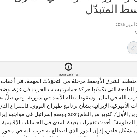
سط المتبدّل
V
Invalid video URL
طقة الشرق الأوسط مرحلةً من التحوّلات المهمة، في أعقاب
 الفادحة التي تكبدّتها حركة حماس بسبب الحرب في غزة، وض
زب الله في لبنان، وسقوط نظام الأسد في سورية، وفي ظلّ تجد
ت الأميركية الإيرانية بشأن برنامج طهران النووي. فالصراع الذي 
في تشرين الأول/أكتوبر من العام 2023 ووضع إسرائيل في مواجهة إ
المقاومة"، أحدث تغييرات بعيدة المدى في الحسابات الإقليمية. 
بنان بشكل خاص، إذ إن الدور الذي اضطلع به حزب الله في محور