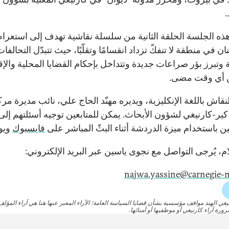
ذه الجلسة الحلقة الثانية من سلسلة نقاشية تهدف إلى استعر
ان في منطقة لا تنفكّ تزداد انقسامًا وتقلّبًا، حيث تتبدّل التحالفا
ة وتبرز بؤر صراعات جديدة وتتداخل بإحكام القضايا المحلية والإق
ن أي وقت مضى.
نقاش باللغة الإنكليزية، ويديره مهنّد الحاج علي، نائب مديرة مر
كير-كارنيغي لشؤون الأبحاث. يمكن للمتابعين توجيه أسئلتهم إلى
ين باستخدام ميزة الدردشة أثناء البثّ المباشر على
فايسبوك
ويو
م، يُرجى التواصل مع نجوى ياسين عبر البريد الإلكتروني:
najwa.yassine@carnegie-
نيغي الهند مواقف مؤسسية بشأن قضايا السياسة العامة؛ الآراء المعبر عنها هنا هي آراء المؤلف(
رة آراء كارنيغي أو موظفيها أو أمنائها.