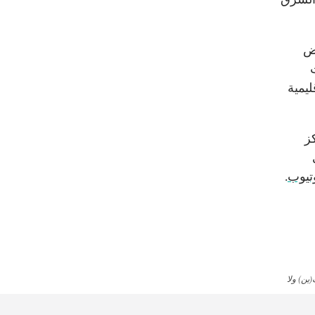
اض
ت
ليمية
كز
تيوب
.
ين) ولا