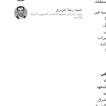
منطقة.
حميد رضا عزيزي
سية في
زميل زائر في المعهد الألماني للشؤون الدولية
والأمنية
ل
ي
يرات
ادة
بريل في
ت
لمعهد
د
لشرق
 الشرق