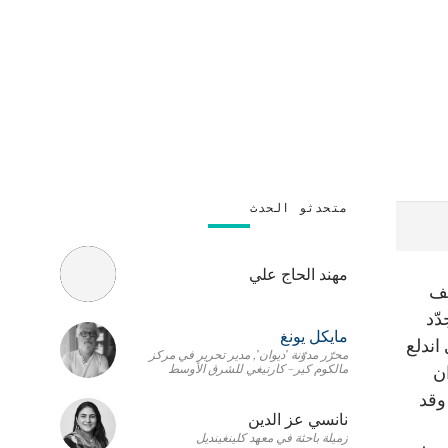
متحدثو الحدث
مهند الحاج علي
عف
ّد
مايكل يونغ
اندلع
محرّر مدوّنة 'ديوان', مدير تحرير في مركز
مالكوم كير– كارنيغي للشرق الأوسط
يران
وقد
نانسي عز الدين
زميلة باحثة في معهد كلينغينديل