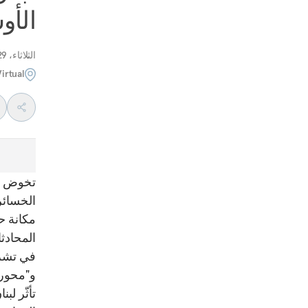
الأو
الثلاثاء، 29 أبريل 2025
irtual
تخوض من
الخسائر
مكانة ح
المحادثا
و"محور 
تأثّر ل