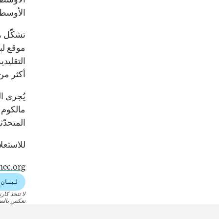
الأوسط.
تشكّل ه
موقع لبن
التقليدي
أكثر م
يُجرى ال
مالكوم 
المتحدّث
للاستعلا
mec.org
لبنان
لا تتخذ كار
تعكس بالضرو