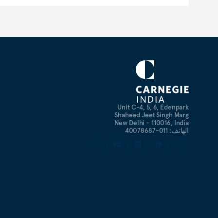
Unit C-4, 5, 6, Edenpark
Shaheed Jeet Singh Marg
New Delhi – 110016, India
الهاتف: 011-40078687