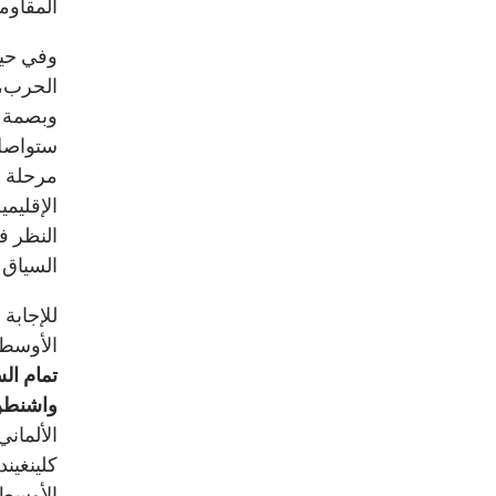
المقاوم
وفي حين
الحرب، 
وبصمة إ
ستواصل إ
مرحلة ما
الإقليمي
النظر في
السياق 
للإجابة
الأوسط 
تمام ال
واشنطن
الألمان
كلينغين
الأوسط 