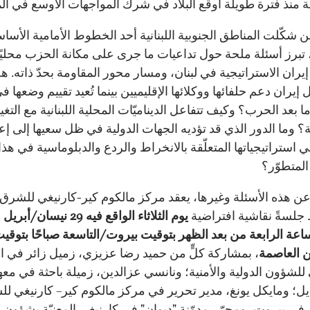
ة منذ فترة طويلة أوقع البلاد في شرك المواجهات الأوسع في ال
 شكّلت المناطق الجنوبية اللبنانية أحد الخطوط الأمامية الأسا
تبرز أسئلة ملحة حول تداعيات ما جرى على مكانة الحزب محليًا
يران الاستراتيجية في لبنان، ومسار محور المقاومة بحدّ ذاته. ه
يران دعم حلفائها ووكلائها الإقليميين بينما تُعيد تقييم وضعها ف
 بعد الحرب؟ وكيف تتفاعل الديناميّات المحلية اللبنانية مع التغي
ة؟ وما الدور الذي قد تؤديه الجهات الدولية في ظل سعيها إلى إع
 استراتيجياتها المتعلّقة بالانخراط والردع والدبلوماسية في هذا
المتطوّر؟
 عن هذه الأسئلة وغيرها، يعقد مركز مالكوم كير-كارنيغي للشرق
جلسةً نقاشية افتراضية
يوم الثلاثاء الواقع فيه 29 نيسان/أ
ساعة الرابعة من بعد الظهر بتوقيت بيروت/التاسعة صباحًا بتوقي
 العاصمة
، بمشاركة كلٍّ من حميد رضا عزيزي، زميل زائر في ا
ي للشؤون الدولية والأمنية؛ ونانسي عزالدين، زميلة باحثة في معه
ديل؛ ومايكل يونغ، مدير تحرير في مركز مالكوم كير– كارنيغي ل
في بيروت، ومحرّر مدوّنة "ديوان" في كارنيغي المعنيّة بشؤون