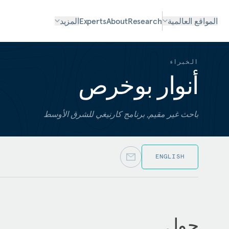
المواقع العالمية
Research
About
Experts
المزيد
الخبراء
أنوار بوخرص
باحث غير مقيم, برنامج كارنيغي للشرق الأوسط
ENGLISH
حول