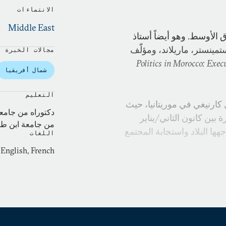
الانتماءات
Middle East
الأوسط. وهو أيضاً أستاذ
مينستر، ماريلاند، ومؤلّف
مجالات الخبرة
Politics in Morocco: Exe
شمال أفريقيا
التعليم
رنيغي في موريتانيا، حيث
دكتوراه من جامعة
بين كانون الثاني/يناير
من جامعة ابن ط
التي تواجهها البلاد واستجابة المجتمع
اللغات
 English, French
 حيث نشر الورقتين: "العنف
ل" و"مواجهة نمو الشبكات
رص". ظهرت منشوراته الأخرى
،
Journal of Conflict Stud