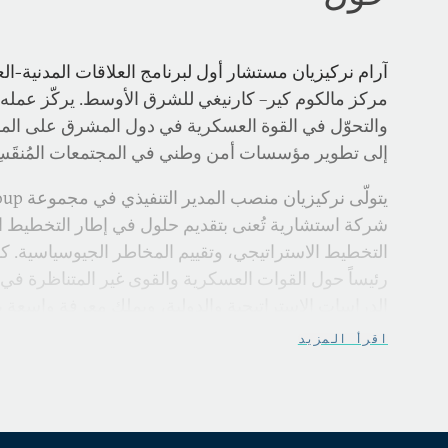
آرام نركيزيان مستشار أول لبرنامج العلاقات المدنية-ا
مركز مالكوم كير– كارنيغي للشرق الأوسط. يركّز عمله ع
والتحوّل في القوة العسكرية في دول المشرق على المدى 
إلى تطوير مؤسسات أمن وطني في المجتمعات المُنقَسِم
شركة استشارية تُعنى بتقديم حلول في إطار التخطيط 
التخطيط الاستراتيجي، وتقييم المخاطر الجيوسياسية. كان سا
رئيساً حول القوات العسكرية والقوى غير المتناظرة ف
الدراسات الاستراتيجية والدولية، ويملك معرفة واسعة 
اللبنانية، ويقدّم النصح والمشورة للقيادة المدنية-العسكر
اقرأ المزيد
ومتعدّدة الأطراف المتعلقة بلبنان.
نركيزيان حائز على شهادات عدّة في الشؤون الدولية وال
الأعمال، وحظي بتدريبٍ في مجال إدارة التعاون الأمني