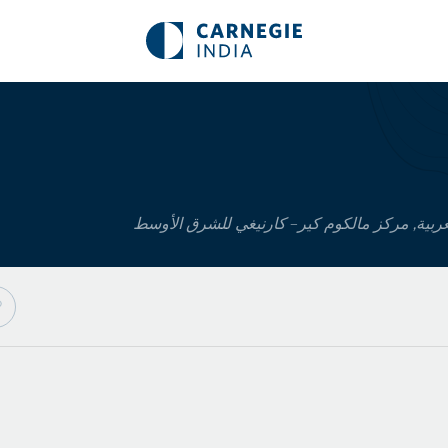
عربية, مركز مالكوم كير– كارنيغي للشرق الأوسط