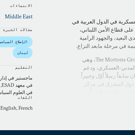
الانتماءات
Middle East
لعسكرية في الدول العربية في
لى قطاع الأمن اللبناني،
مجالات الخبرة
البعيد، والجهود الرامية
الإصلاح السياسي
ة في مرحلة مابعد النزاع.
لبنان
يتولّى نركيزيان منصب المدير التنفيذي في مجموعة The Mortons Group، وهي
المدني-العسكري، ودعم
التعليم
بقاً زميلاً أوّل وخبيراً
ماجستير في إدارة 
ي دول المشرق في مركز
ف
بشؤون القوات المسلّحة
في العلوم السياس
اللغات
ية في إطار الجهود الثنائية
 English, French
علوم السياسية وإدارة
 من معهد الدفاع لدراسات