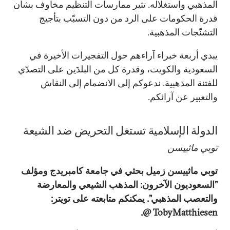
المذهبي واستغلاله. تثير ممارسات التنظيم مخاوف بشأن
قدرة الحكومات على الرد من دون التسبّب بتأجيج
التشنّجات المذهبية.
يبدي أربعة خبراء آراءهم حول التفجيرات الأخيرة في
السعودية والكويت، وقدرة كل من البلدَين على التصدّي
للفتنة المذهبية. ندعوكم إلى الانضمام إلى النقاش
والتعبير عن آرائكم.
الدولة الإسلامية تستغل التحريض ضد الشيعة
توبي ماثييسن
توبي ماثييسن زميل بحثي في جامعة كامبريدج ومؤلف
"السعوديون الآخرون: المذهب الشيعي والمعارضة
والتعصب المذهبي". يمكنكم متابعته على تويتر:
TobyMatthiesen @.