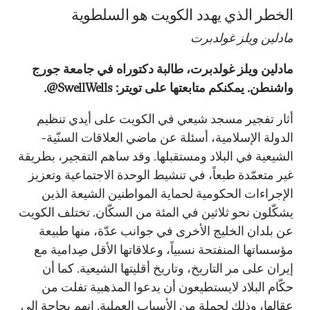
الخطر الذي يهدد الكويت هو السلطوية
مادلين ويلز غولدبرت
مادلين ويلز غولدبرت، طالبة دكتوراه في جامعة جورج
واشنطن. يمكنكم متابعتها على تويتر: SwellWells@.
أثار تفجير مسجد شيعي في الكويت على أيدي تنظيم
الدولة الإسلامية، أسئلة عن ماضي العلاقات السنّية-
الشيعية في البلاد ومستقبلها. وقد ساهم التفجير، بطريقة
غير متعمّدة طبعاً، في تنشيط الوحدة الاجتماعية وتعزيز
الإجراءات الحكومية لحماية المواطنين الشيعة الذين
يشكّلون نحو ثلاثين في المئة من السكّان. تختلف الكويت
عن بلدان الخليج الأخرى في جوانب عدّة، منها طبيعة
مؤسساتها المنفتحة نسبياً، وعلاقاتها الأقل صِدامية مع
إيران على مر التاريخ، وتاريخ أقليتها الشيعية. كما أن
حكّام البلاد لايستطيعون أن يدعوا المذهبية تفلت من
عقالها، وذلك لجملةٍ من الأسباب العملية. إنهم بحاجة إلى