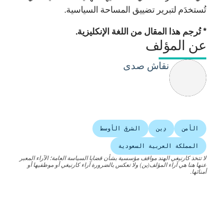
تُستخدَم لتبرير تضييق المساحة السياسية.
* تُرجم هذا المقال من اللغة الإنكليزية.
عن المؤلف
نقاش صدى
الأمن
دِين
الشرق الأوسط
المملكة العربية السعودية
لا تتخذ كارنيغي الهند مواقف مؤسسية بشأن قضايا السياسة العامة؛ الآراء المعبر
عنها هنا هي آراء المؤلف(ين) ولا تعكس بالضرورة آراء كارنيغي أو موظفيها أو
أمنائها.