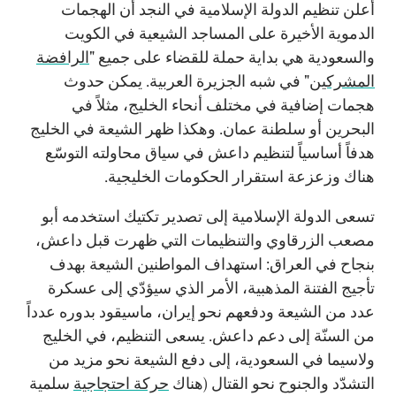
أعلن تنظيم الدولة الإسلامية في النجد أن الهجمات
الدموية الأخيرة على المساجد الشيعية في الكويت
والسعودية هي بداية حملة للقضاء على جميع "
الرافضة
المشركين
" في شبه الجزيرة العربية. يمكن حدوث
هجمات إضافية في مختلف أنحاء الخليج، مثلاً في
البحرين أو سلطنة عمان. وهكذا ظهر الشيعة في الخليج
هدفاً أساسياً لتنظيم داعش في سياق محاولته التوسّع
هناك وزعزعة استقرار الحكومات الخليجية.
تسعى الدولة الإسلامية إلى تصدير تكتيك استخدمه أبو
مصعب الزرقاوي والتنظيمات التي ظهرت قبل داعش،
بنجاح في العراق: استهداف المواطنين الشيعة بهدف
تأجيج الفتنة المذهبية، الأمر الذي سيؤدّي إلى عسكرة
عدد من الشيعة ودفعهم نحو إيران، ماسيقود بدوره عدداً
من السنّة إلى دعم داعش. يسعى التنظيم، في الخليج
ولاسيما في السعودية، إلى دفع الشيعة نحو مزيد من
التشدّد والجنوح نحو القتال (هناك
حركة احتجاجية
سلمية