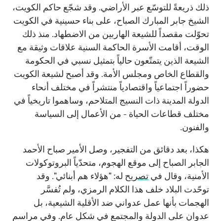
ذلك ذريعةً للتوسّع عبر الأراضي. وقد شجّع حاكم الكويت،
الشيخ جابر المبارك الصباح، على بناء حسينية في الكويت
تحوّلت مقصداً للشيعة الهاربين من الاضطهاد. منذ ذلك
الوقت، أقامت الأسرة الحاكمة السنية علاقات وثيقة مع
الشيعة الذين يتمتّعون حالياً بتمثيل نسبي في الحكومة
والقطاع الخاص ومجلس الأمة. وقد أصبح لشيعة الكويت
حضوراً اجتماعياً واقتصادياً منتشراً في مختلف أنحاء
الدولة المدينة ذات النسيج المتلاحم، وساهموا تاريخياً في
مختلف قطاعات الحياة - من الأعمال إلى السياسة
والفنون.
هكذا، بعد دقائق من التفجير، وصل الأمير صباح الأحمد
الجابر الصباح إلى موقع الهجوم، متحدّياً البروتوكولات
الأمنية، وقال في
تصريح
له: "هؤلاء هم أبنائي". وقد
توحّدت البلاد خلف هذا الكلام الرمزي، ولم تُفسَّر
الهجمات بأنها عمل عدواني ضد الأقلية الشيعية، بل
عدوان على الدولة والمجتمع في شكل عام. وفي مراسم