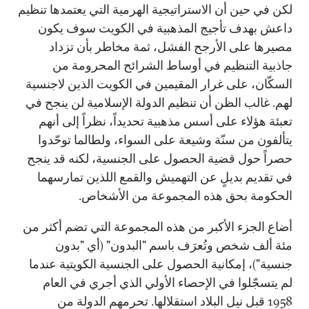
لكن في حين أن الاستراتيجية الهرمية التي يعتمدها تنظيم
داعش بهدف تأجيج المذهبية في الكويت سوف يكون
مصيرها على الأرجح الفشل، ثمة مخاطر بأن تزداد
جاذبية التنظيم في أوساط الشرائح المحرومة من
السكّان، على غرار المقيمين في الكويت الذين لاجنسية
لهم. غالب الظن أن تنظيم الدولة الإسلامية لن ينجح في
تعبئة هؤلاء على أسس مذهبية تحديداً، نظراً إلى أنهم
يتألفون من سنّة وشيعة على السواء، ولطالما توحّدوا
حصراً حول قضية الحصول على الجنسية، لكنه قد ينجح
في تقديم بديلٍ عن التهميش والقمع اللذين تمارسهما
الحكومة بحق هذه المجموعة من الأشخاص.
أضاع الجزء الأكبر من هذه المجموعة التي تضم أكثر من
مئة ألف شخص وتُعرَف باسم "البدون" (أي "بدون
جنسية")، إمكانية الحصول على الجنسية الكويتية عندما
لم يتسجّلوا في الإحصاء الأولي الذي أجري في العام
1958 قبل نيل البلاد استقلالها. تحرمهم الدولة من