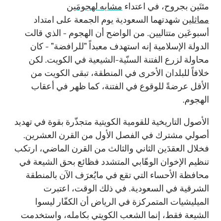
مئتَين بجروح، في اعتداء
مشابه لهجومَين
مماثلين
شهدتهما السعودية يوم الجمعة على امتداد
أسبوعَين متتاليين. من الواضح أن الهجوم - الذي قالت
الدولة الإسلامية إنه استهدف معبداً "للرافضة" - كان
محاولة لزرع الفتنة السنّية-الشيعية في الكويت. لكن
خلافاً للبلدان الأخرى في المنطقة، تبقى الكويت من
الأقل عرضةً للوقوع في الفتنة، كما ظهر في أعقاب
الهجوم.
الأصول التاريخية للقومية الكويتية متجذّرة بقوة في تهديد
أصولي مشترك في الفصل الأول من القرن العشرين.
فخلال العقدَين الثاني والثالث من القرن الماضي، ارتكب
تنظيم الإخوان الوهّابي المتشدد فظائع بحق الشيعة في
محافظة الأحساء التي تقع في مايُعرَف الآن بالمنطقة
الشرقية في السعودية. في ذلك الوقت، اعتبرت
الميليشيات المتمركزة في الرياض أن الكفّار ليسوا
الشيعة فقط، إنما الشعب الكويتي بكامله، واستخدمت