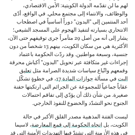
لهم ما لن تقدّمه الدولة الكويتية: الأمن الاقتصادي،
والوظائف، والانتماء إلى مجتمع محلي. في الواقع، أدّى
أحد المنتمين إلى "البدون" دوراً أساسياً في اصطحاب
الانتحاري بسيارته لتنفيذ الهجوم على المسجد الشيعي؛
يشار إلى أنه من أصل 29 متآمراً جرى توقيفهم حتى الآن،
الأكثرية هي من سكان الكويت، بينهم 13 شخصاً من دون
جنسية، وسبعة مواطنين. وقد ردّت الحكومة باعتماد
إجراءات غير متكافئة عبر تحويل "البدون" أكباش محرقة
وقمعهم واتّباع سياسات شديدة الصرامة مثل
تعليق
البت
في مسألة
جوازات المادة 17
، في خطوةٍ تشكّل
عقاباً جماعياً للمجموعة عن الجرائم التي ارتكبتها حفنة
صغيرة. من شأن ذلك أن يؤدّي إلى تفاقم احتمالات
الجنوح نحو التشدّد والخضوع للنفوذ الخارجي.
ليست الفتنة المذهبية مصدر القلق الأكبر في حالة
الكويت، بل
اتجاه الحكومة إلى قمع المعارضة
، لاسيما
في هذه الأزمنة التي تشتدّ فيها التهديدات الأمنية التي قد