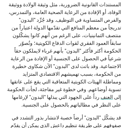
المستندات القانونية الضرورية، مثل وثيقة الولادة ووثيقة
الوفاة، أو الإفادة من الرعاية الصحية العامة، والتمدرس،
والفرص المتساوية في التوظيف. وقد جُرِّد "البدون"
تدريجاً من معظم المنافع التي تقدّمها الدولة اعتباراً من
منتصف الثمانينيات، على الرغم من أنهم كانوا يشكّلون
سابقاً العمود الفقري لقوات الدفاع الكويتية؛ وتُصوّر
الحكومة أكثر فأكثر "البدون" بأنهم غرباء لايملكون حقاً
شرعياً في الحصول على الجنسية أو الإفادة من الرعاية
الاجتماعية. وقد باتت لدى "البدون" الآن شكاوى خطيرة
من الحكومة، بسبب تهميشهم الاقتصادي المتزايد
ومماطلة الهيئات الكويتية المتعاقبة التي يقع على عاتقها
تسوية أوضاعهم. وفي خطوة غير مفاجئة، لجأت الحكومة
إلى
العنف
رداً على الجهود التي يبذلها "البدون" لإرغامها
على النظر في مطالباتهم بالحصول على الجنسية.
قد يشكّل "البدون" أرضاً خصبة لانتشار بذور التشدد في
صفوفهم على طريقة تنظيم داعش الذي يمكن أن يقدّم