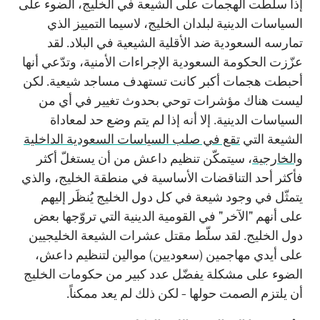
إذاً سلّطت الهجمات على الشيعة في الخليج، الضوء على
السياسات الدينية لبلدان الخليج، لاسيما التمييز الذي
تمارسه السعودية ضد الأقلية الشيعية في البلاد. لقد
عزّزت الحكومة السعودية الإجراءات الأمنية، وتدّعي أنها
أحبطت هجمات أكبر كانت تستهدف مساجد شيعية. لكن
ليست هناك مؤشرات توحي بحدوث تغيير في أي من
السياسات الدينية. إلا أنه إذا لم يتم وضع حد لمعاداة
الشيعة التي
تقع في صلب السياسات السعودية الداخلية
والخارجية
، سيتمكّن تنظيم داعش من أن يستغلّ أكثر
فأكثر أحد التناقضات الأساسية في منطقة الخليج، والذي
يتمثّل في وجود شيعة في كل دول الخليج يُنظَر إليهم
على أنهم "الآخر" في القومية الدينية التي تروّجها بعض
دول الخليج. لقد سلّط مقتل عشرات الشيعة الخليجيين
على أيدي مهاجمين (سعوديين) موالين لتنظيم داعش،
الضوء على مشكلة يفضّل عدد كبير من حكومات الخليج
أن يلتزم الصمت حولها - لكن ذلك لم يعد ممكناً.