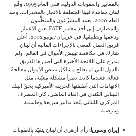
بالمعايير والعقوبات الدولية. ففي العام 1995، وقّع
لبنان معاهدة فيينا المتعلقة بالاتجار بالمخدرات، ومنذ
العام 2000، يعمد المشرِّعون والمنظِّمون
والمصارف إلى أخذ معايير FATF بعين الاعتبار
ودعمها وتطبيقها. في حزيران/يونيو 2002، أعلن
فريق العمل المعني بالإجراءات المالية أن لبنان
شارك في مكافحة تبييض الأموال في العالم، ولم
يندرج على اللائحة الأخيرة التي أصدرها الفريق
بالدول التي لم تعالج مشاكل تبييض الأموال معالجةً
فعالة. فعندما كانت تطرأ مشكلة معيّنة، مثل
الاتهامات التي أطلقتها الخزينة الأميركية بحقّ البنك
اللبناني الكندي في العام الماضي، كان المصرف
المركزي اللبناني يتّخذ تدابير سريعة وحاسمة
ومرضية.
إيران وسوريا:
رأى أزهري أن لبنان يتقيّد بالعقوبات