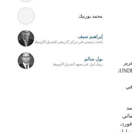
محمد بورنيك
إبراهيم سيف
باحث رئيسي في مركز كارنيغي للشرق الأوسط
بول سالم
قرير
زميل أول في معهد الشرق الأوسط
تحديات التنمية العربية 2011، الصادر عن برنامج الأمم المتحدة الإنمائي UNDP،
في
مد
مائي
ورد،
وباولو