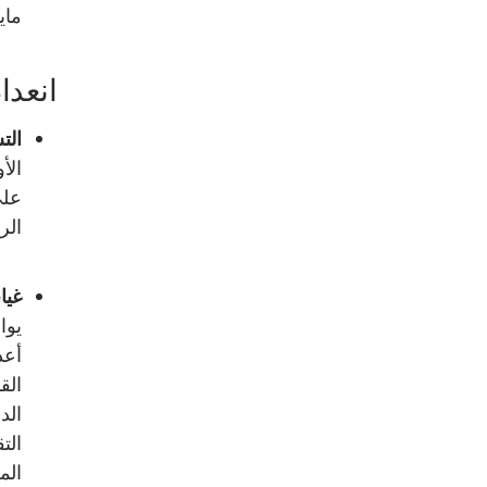
ماي
انعدا
التش
الأ
على
الر
غيا
يوا
أعد
الق
الد
الت
الم