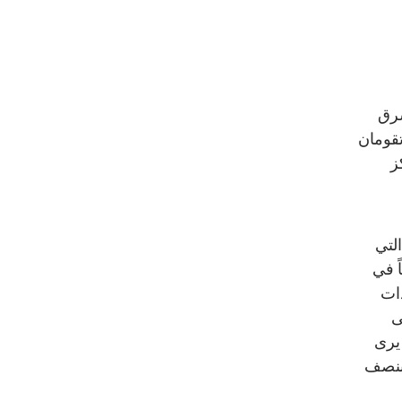
شرق
تقومان
ز
التي
ً في
دات
ى
 يرى
 بنصف