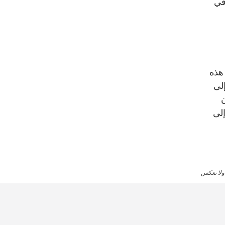
في
 هذه
إلى
ن
إلى
 ولا تعكس