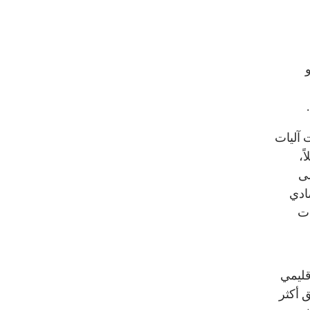
و
 آليات
ً،
لى
ادي
ات
قليمي
 أكثر