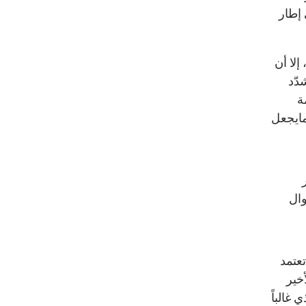
 إطار
إلا أن
دّد
ة
مايجعل
وال
تعتمد
خير
 غالباً