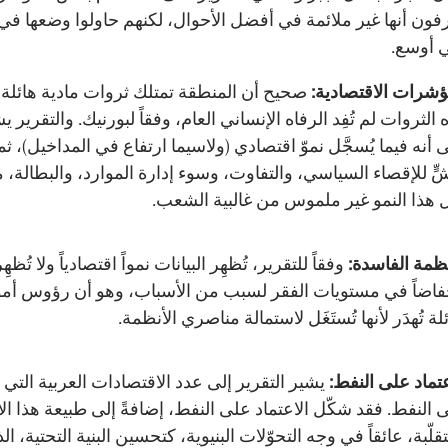
رفون أنها غير ملائمة في أفضل الأحوال، لكنهم حاولوا وضعها في
 أوسع.
ؤشرات الاقتصادية:
صحيح أن المنطقة تمتلك ثروات مادية هائلة، 
 الثروات لم تُفِد الرفاه الإنساني العام، وفقاً لبورنيك. والتقرير يش
 أنه فيما يُسجَّل نموّ اقتصادي (ولاسيما ارتفاع في المداخيل)، ثم
ٍّ للإقصاء السياسي، والتفاوت، وسوء إدارة الموارد، والبطالة، 
 هذا النمو غير ملموس من غالبية الشعب.
نظمة الفاسدة:
وفقاً للتقرير، تُظهِر البيانات نمواً اقتصادياً ولا تُظهِر
فاضاً في مستويات الفقر لسبب من الأسباب، وهو أن رؤوس أم
لة تُهدَر لأنها تُستَغَل لاستمالة مناصري الأنظمة.
عتماد على النفط:
يشير التقرير إلى عدد الاقتصادات العربية التي 
 النفط. فقد شكّل الاعتماد على النفط، إضافةً إلى طبيعة هذا الأ
قلّبة، عائقاً في وجه التحوّلات البنيوية، كتحسين البنية التحتية، الذي