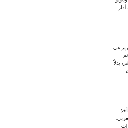
أدار
رير هي
ئم
 بدلاً
ى
أخذ
عربي.
ات