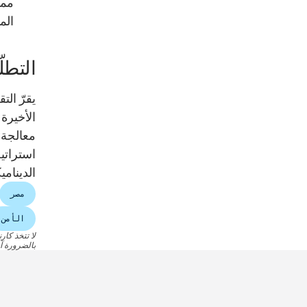
مما
الم
التطل
يقرّ الت
الأخيرة 
معالجة 
استراتيج
الدينامي
مصر
الأمن
لا تتخذ كار
بالضرورة آر