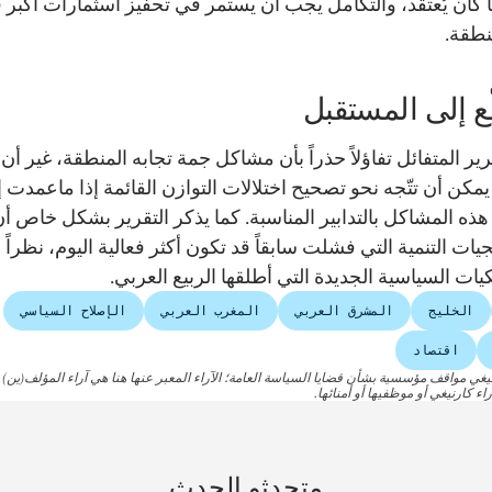
 كان يُعتقَد، والتكامل يجب أن يستمر في تحفيز اسثمارات أكبر 
نطقة.
ّع إلى المستقبل
قرير المتفائل تفاؤلاً حذراً بأن مشاكل جمة تجابه المنطقة، غير أن
يمكن أن تتّجه نحو تصحيح اختلالات التوازن القائمة إذا ماعمدت 
هذه المشاكل بالتدابير المناسبة. كما يذكر التقرير بشكل خاص أ
يات التنمية التي فشلت سابقاً قد تكون أكثر فعالية اليوم، نظراً 
كيات السياسية الجديدة التي أطلقها الربيع العربي.
الخليج
المشرق العربي
المغرب العربي
الإصلاح السياسي
اقتصاد
نيغي مواقف مؤسسية بشأن قضايا السياسة العامة؛ الآراء المعبر عنها هنا هي آراء المؤلف(ين)
اء كارنيغي أو موظفيها أو أمنائها.
متحدثو الحدث