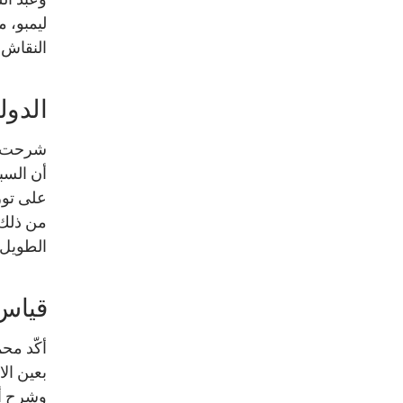
ليمبو، م
النقاش 
الدول
شرحت نه
أن السبب
على توز
من ذلك،
الطويل 
قياس 
أكّد محم
بعين الا
وشرح أن