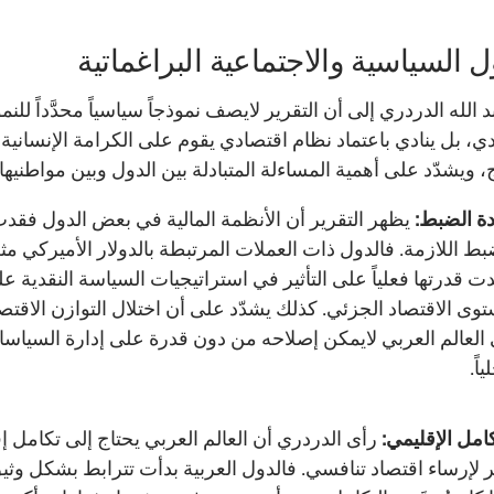
ل السياسية والاجتماعية البراغماتية
 الله الدردري إلى أن التقرير لايصف نموذجاً سياسياً محدَّداً للنم
دي، بل ينادي باعتماد نظام اقتصادي يقوم على الكرامة الإنسانية
، ويشدّد على أهمية المساءلة المتبادلة بين الدول وبين مواطنيها.
دة الضبط:
يظهر التقرير أن الأنظمة المالية في بعض الدول فقدت
بط اللازمة. فالدول ذات العملات المرتبطة بالدولار الأميركي مثلا
ت قدرتها فعلياً على التأثير في استراتيجيات السياسة النقدية ع
وى الاقتصاد الجزئي. كذلك يشدّد على أن اختلال التوازن الاقتص
العالم العربي لايمكن إصلاحه من دون قدرة على إدارة السياس
اً.
كامل الإقليمي:
رأى الدردري أن العالم العربي يحتاج إلى تكامل إ
ر لإرساء اقتصاد تنافسي. فالدول العربية بدأت تترابط بشكل وثيق