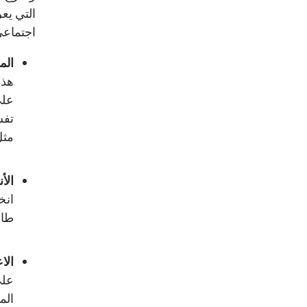
التي يع
اجتماعي
الم
هذه
على
تفش
مثل
الأ
انخ
طائ
الا
على
المت