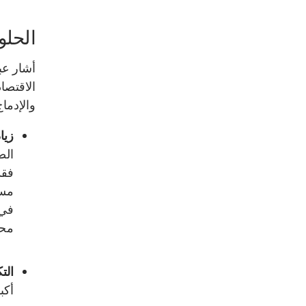
الحلو
أشار عبد
الاقتصا
والإدماج
زيا
الض
فقد
مست
في 
محلي
الت
أكب