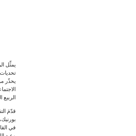
يمثِّل ا
يحذّر م
الاجتما
الربيع ا
قدّمَ ا
بورنيك،
في القا
وعبد الل