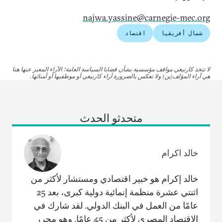
najwa.yassine@carnegie-mec.org
شمال أفريقيا
اقتصاد
لا تتخذ كارنيغي مواقف مؤسسية بشأن قضايا السياسة العامة؛ الآراء المعبر عنها هنا
هي آراء المؤلف(ين) ولا تعكس بالضرورة آراء كارنيغي أو موظفيها أو أمنائها.
متحدثو الحدث
خالد اكرام
خالد إكرام هو خبير اقتصادي ومستشار لأكثر من
اثنتي عشرة منظمة إنمائية دولية كبرى، بعد 25
عامًا من العمل في البنك الدولي. لقد شارك في
الاقتصاد المصري لأكثر من 45 عامًا. وهو محرر