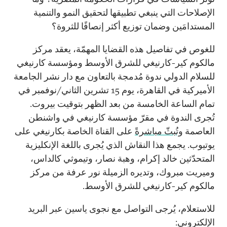
الإصلاحات التي ينبغي تطبيقها لتحقيق النمو والتنمية
المستدامَين وضمان توزيع أكثر إنصافًا للثروة؟
للغوص في تفاصيل هذه القضايا المهمّة، يعقد مركز
مالكوم كير-كارنيغي للشرق الأوسط ومؤسسة كارنيغي
للسلام الدولي ندوة مُدمجة بالتعاون مع دار نشر الجامعة
الأميركية في القاهرة، يوم 15 تشرين الثاني/نوفمبر في
تمام الساعة الخامسة من بعد الظهر بتوقيت بيروت.
تُجرى الندوة في مقرّ مؤسسة كارنيغي في واشنطن
العاصمة
وتُبثّ مباشرةً
على القناة الخاصة بكارنيغي على
يوتيوب. يجمع هذا النقاش الذي يُجرى باللغة الإنكليزية
المتحدّثين خالد إكرام، وهبة نصار، وتيموثي كالداس،
وميريت مبروك، وتديره الزميلة نور عرفة من مركز
مالكوم كير-كارنيغي للشرق الأوسط.
للاستعلام، يُرجى التواصل مع نجوى ياسين عبر البريد
الإلكتروني: