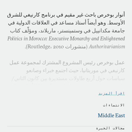
أنوار بوخرص باحث غير مقيم في برنامج كارنيغي للشرق
الأوسط. وهو أيضاً أستاذ مساعد في العلاقات الدولية في
جامعة مكدانييل في وستمينستر، ماريلاند، ومؤلّف كتاب
Politics in Morocco: Executive Monarchy and
Enlightened
Authoritarianism
(منشورات Routledge، 2010).
عمل بوخرص رئيس المشروع المشترك لمجموعة عمل
كارنيغي في موريتانيا، حيث اجتمع خبراء وصانعو
سياسات حول أربع طاولات مستديرة بين كانون الثاني/
يناير وحزيران/يونيو 2012 لمناقشة القضايا الأساسية التي
تواجهها البلاد واستجابة المجتمع الدولي.
اقرأ المزيد
الانتماءات
بوخرص أيضاً زميل سابق في مركز بروكنغز في الدوحة،
Middle East
حيث نشر الورقتين: "العنف السياسي في شمال أفريقيا:
مصاعب التحرر غير المكتمل" و"مواجهة نمو الشبكات
مجالات الخبرة