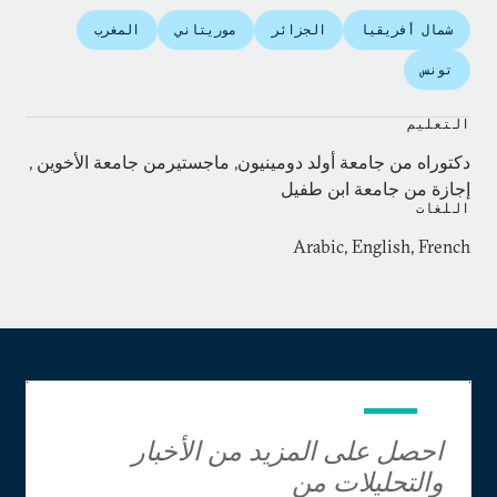
الإرهابية في المغرب العربي: تحويل التهديدات إلى
شمال أفريقيا
الجزائر
موريتاني
المغرب
فرص". ظهرت منشوراته الأخرى في عدد كبير من
المجلات والصحف الرائدة، بما فيها
Journal of Conflict
تونس
Studies
، و
International Political Science Review
،
و
European Security
، و
Terrorism Monitor
، و
Columbia
التعليم
.
International Affairs Online
دكتوراه من جامعة أولد دومينيون, ماجستيرمن جامعة الأخوين ,
إجازة من جامعة ابن طفيل
اللغات
Arabic, English, French
احصل على المزيد من الأخبار
والتحليلات من