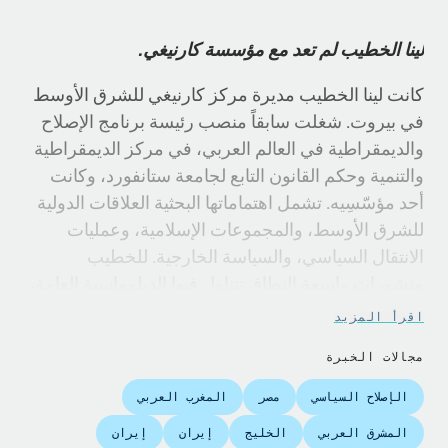
لينا الخطيب لم تعد مع مؤسسة كارنيغي.
كانت لينا الخطيب مديرة مركز كارنيغي للشرق الأوسط
في بيروت. شغلت سابقاً منصب رئيسة برنامج الإصلاح
والديمقراطية في العالم العربي، في مركز الديمقراطية
والتنمية وحكم القانون التابع لجامعة ستانفورد، وكانت
أحد مؤسّسِيه. تشمل اهتماماتها البحثية العلاقات الدولية
للشرق الأوسط، والمجموعات الإسلامية، وعمليات
الانتقال السياسي، والسياسة الخارجية. للخطيب
منشورات واسعة النطاق تتناول فيها الدبلوماسية العامة،
والتواصل السياسي، والمشاركة السياسية في الشرق
اقرأ المزيد
الأوسط.
مجالات الخبرة
نشرت الخطيب سبعة كتب من بينها كتاب Image
الإصلاح السياسي
مصر
المغرب العربي
Politics in the Middle East: The Role of the Visual in
المشرق العربي
الخليج
إيران
إيران
Political Struggle (منشورات I.B. Tauris، 2013)، وكتاب