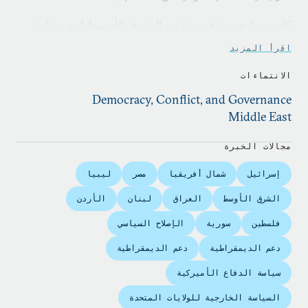
كانت دنّ خبيرة في شؤون الشرق الأوسط لدى وزارة
الخارجية الأميركية في الفترة الممتدّة بين 1986 و2003،
اقرأ المزيد
حيث شغلت مناصب في طاقم الأمن القومي، وطاقم
الانتماءات
تخطيط السياسات لوزارة الخارجية الأمريكية، ولدى
Democracy, Conflict, and Governance
السفارة الأميركية في القاهرة، والقنصلية الأميركية في
Middle East
القدس، ومكتب الاستخبارات والأبحاث. إضافةً إلى ذلك،
عملت أستاذة زائرة في جامعة جورجتاون، حيث علّمت
مجالات الخبرة
اللغة العربية والدراسات العربية بين عامَي 2003 و2006.
إسرائيل
شمال أفريقيا
مصر
ليبيا
الشرق الأوسط
العراق
لبنان
الأردن
فلسطين
سورية
الإصلاح السياسي
دعم الديمقراطية
دعم الديمقراطية
سياسة الدفاع الأميركية
السياسة الخارجية للولايات المتحدة