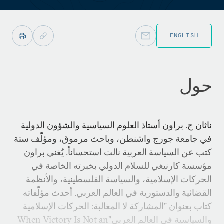
ENGLISH
حول
ناثان ج. براون أستاذ العلوم السياسية والشؤون الدولية
في جامعة جورج واشنطن، وباحث مرموق، ومؤلّف ستة
كتب عن السياسة العربية نالت استحساناً. يُغني براون
مؤسسة كارنيغي للسلام الدولي بخبرته الخاصة في
الحركات الإسلامية، والسياسة الفلسطينية، والأنظمة
القضائية والدستورية في العالم العربي. أحدث مؤلّفاته
كتاب بعنوان "المشاركة لا المغالبة: الحركات الإسلامية
والسياسية في العالم العربي"When Victory Is Not an