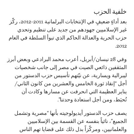
خلفية الحزب
بعد أداءٍ ضعيفٍ في الإنتخابات البرلمانية 2011-2012، ركّز
غير الإسلاميين جهودهم من جديد على تنظيم وتحدي
حزب الحرية والعدالة الحاكم الذي تبوأ السلطة في العام
2012.
وفي 28 نيسان/أبريل، أعرب محمد البرادعي وبعض أبرز
المثقفين ذائعي الصيت في مصر إلى جانب شخصيات
ليبرالية ويسارية، عن نيّتهم تأسيس حزب الدستور من
أجل “إنقاذ ثورة الخامس والعشرين من كانون الثاني/
يناير العظيمة التي انحرفت عن مسارها وكادت أن
تُحبَط، ومن أجل استعادة وحدتنا”.
يصف حزب الدستور أيديولوجيته بأنها “مصرية وتشمل
الجميع”، نائياً بنفسه عن القسمة بين الإسلاميين
والعلمانيين، ومركّزاً بدل ذلك على قضايا تهم الناس