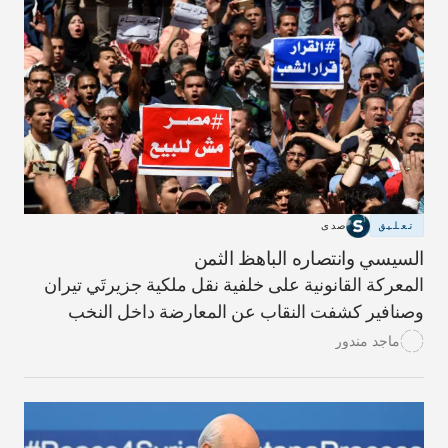
تعليق
صدى
السيسي وانتصاره الباهظ الثمن
المعركة القانونية على خلفية نقل ملكية جزيرتَي تيران
وصنافير كشفت النقاب عن المعارضة داخل النخب
المصرية على الرغم من أن موافقة البرلمان والقضاء
ماجد مندور
على نقل الجزيرتَين تشكّل انتصاراً للنظام.