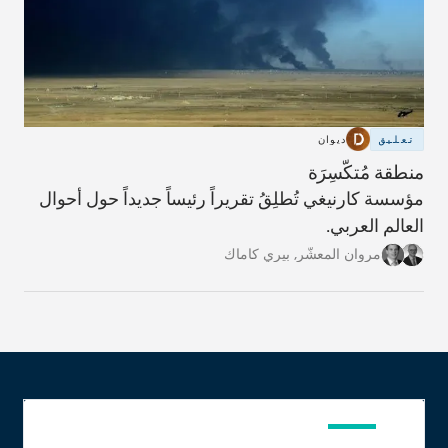
تعليق
ديوان
منطقة مُتكّسِرَة
مؤسسة كارنيغي تُطلِقُ تقريراً رئيساً جديداً حول أحوال
العالم العربي.
مروان المعشّر
,
بيري كاماك