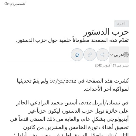
المصدر
: Getty
أخرى
حزب الدستور
تقدّم هذه الصفحة معلوماتاً خلفية حول حزب الدستور.
عربي
نشر في
31 أكتوبر 2012
نُشرت هذه الصفحة في 10/31/2012 ولم يتمّ تحديثها
لمواكبة آخر الأحداث.
في نيسان/أبريل 2012، أسس محمد البرادعي الحائز
على جائزة نوبل حزب الدستور، ليكون حزباً غير
أيديولوجي بشكلٍ عام، والغاية من ذلك المضي قدماً في
تحقيق أهداف ثورة الخامس والعشرين من كانون
الثاني/يناير وإحلال الديمقراطية في مصر. وفي أيلول/