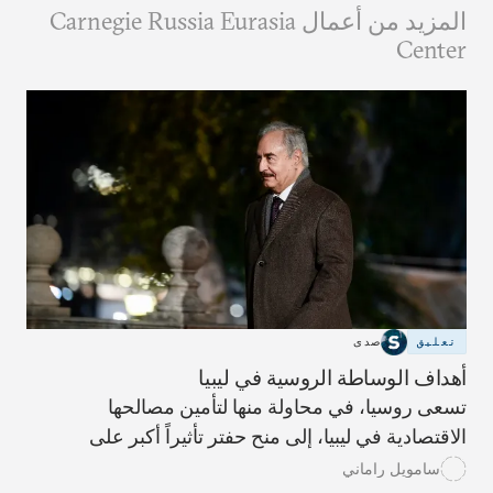
المزيد من أعمال Carnegie Russia Eurasia
Center
تعليق
صدى
أهداف الوساطة الروسية في ليبيا
تسعى روسيا، في محاولة منها لتأمين مصالحها
الاقتصادية في ليبيا، إلى منح حفتر تأثيراً أكبر على
التسوية الدبلوماسية التي قد يجري التوصل إليها مستقبلاً
سامويل راماني