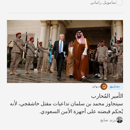
التسوية الدبلوماسية التي قد يجري التوصل إليها مستقبلاً
سامويل راماني
بوساطة من الأمم المتحدة.
تعليق
ديوان
الأمير المُحارب
سيتجاوز محمد بن سلمان تداعيات مقتل خاشقجي، لأنه
يُحكم قبضته على أجهزة الأمن السعودي.
يزيد صايغ