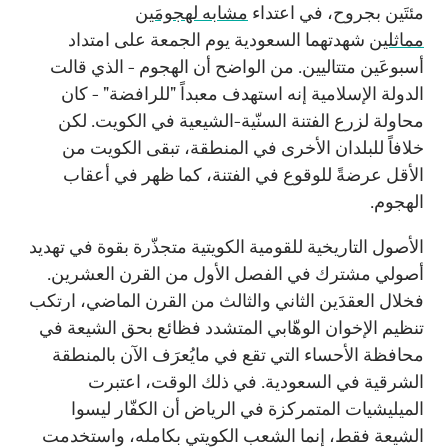
مئتَين بجروح، في اعتداء
مشابه لهجومَين
مماثلين
شهدتهما السعودية يوم الجمعة على امتداد
أسبوعَين متتاليين. من الواضح أن الهجوم - الذي قالت
الدولة الإسلامية إنه استهدف معبداً "للرافضة" - كان
محاولة لزرع الفتنة السنّية-الشيعية في الكويت. لكن
خلافاً للبلدان الأخرى في المنطقة، تبقى الكويت من
الأقل عرضةً للوقوع في الفتنة، كما ظهر في أعقاب
الهجوم.
الأصول التاريخية للقومية الكويتية متجذّرة بقوة في تهديد
أصولي مشترك في الفصل الأول من القرن العشرين.
فخلال العقدَين الثاني والثالث من القرن الماضي، ارتكب
تنظيم الإخوان الوهّابي المتشدد فظائع بحق الشيعة في
محافظة الأحساء التي تقع في مايُعرَف الآن بالمنطقة
الشرقية في السعودية. في ذلك الوقت، اعتبرت
الميليشيات المتمركزة في الرياض أن الكفّار ليسوا
الشيعة فقط، إنما الشعب الكويتي بكامله، واستخدمت