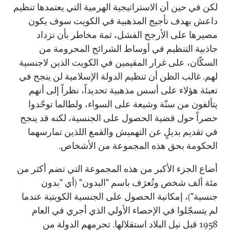
لكن في حين أن الاستراتيجية الهرمية التي يعتمدها تنظيم
داعش بهدف تأجيج المذهبية في الكويت سوف يكون
مصيرها على الأرجح الفشل، ثمة مخاطر بأن تزداد
جاذبية التنظيم في أوساط الشرائح المحرومة من
السكّان، على غرار المقيمين في الكويت الذين لاجنسية
لهم. غالب الظن أن تنظيم الدولة الإسلامية لن ينجح في
تعبئة هؤلاء على أسس مذهبية تحديداً، نظراً إلى أنهم
يتألفون من سنّة وشيعة على السواء، ولطالما توحّدوا
حصراً حول قضية الحصول على الجنسية، لكنه قد ينجح
في تقديم بديلٍ عن التهميش والقمع اللذين تمارسهما
الحكومة بحق هذه المجموعة من الأشخاص.
أضاع الجزء الأكبر من هذه المجموعة التي تضم أكثر من
مئة ألف شخص وتُعرَف باسم "البدون" (أي "بدون
جنسية")، إمكانية الحصول على الجنسية الكويتية عندما
لم يتسجّلوا في الإحصاء الأولي الذي أجري في العام
1958 قبل نيل البلاد استقلالها. تحرمهم الدولة من