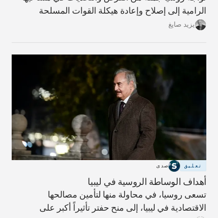
الرامية إلى إصلاح وإعادة هيكلة القوات المسلحة
السورية، وهو الأمر الذي تعتبره أساسياً من أجل إنهاء
يزيد صايغ
الحرب الأهلية ضمن شروط تكون في آن مؤاتية لنظام
الأسد، وتؤدي إلى احتواء الانخراط الإيراني في البلاد،
وتخفّف من الدور الروسي القتالي.
تعليق
صدى
أهداف الوساطة الروسية في ليبيا
تسعى روسيا، في محاولة منها لتأمين مصالحها
الاقتصادية في ليبيا، إلى منح حفتر تأثيراً أكبر على