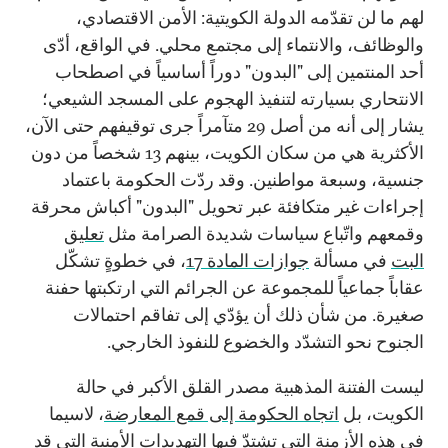
لهم ما لن تقدّمه الدولة الكويتية: الأمن الاقتصادي،
والوظائف، والانتماء إلى مجتمع محلي. في الواقع، أدّى
أحد المنتمين إلى "البدون" دوراً أساسياً في اصطحاب
الانتحاري بسيارته لتنفيذ الهجوم على المسجد الشيعي؛
يشار إلى أنه من أصل 29 متآمراً جرى توقيفهم حتى الآن،
الأكثرية هي من سكان الكويت، بينهم 13 شخصاً من دون
جنسية، وسبعة مواطنين. وقد ردّت الحكومة باعتماد
إجراءات غير متكافئة عبر تحويل "البدون" أكباش محرقة
وقمعهم واتّباع سياسات شديدة الصرامة مثل
تعليق
البت
في مسألة
جوازات المادة 17
، في خطوةٍ تشكّل
عقاباً جماعياً للمجموعة عن الجرائم التي ارتكبتها حفنة
صغيرة. من شأن ذلك أن يؤدّي إلى تفاقم احتمالات
الجنوح نحو التشدّد والخضوع للنفوذ الخارجي.
ليست الفتنة المذهبية مصدر القلق الأكبر في حالة
الكويت، بل
اتجاه الحكومة إلى قمع المعارضة
، لاسيما
في هذه الأزمنة التي تشتدّ فيها التهديدات الأمنية التي قد