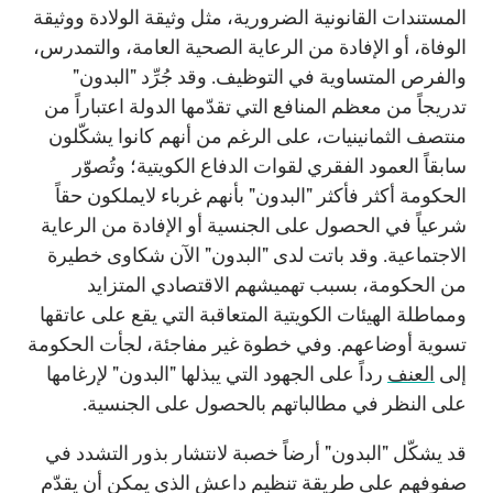
المستندات القانونية الضرورية، مثل وثيقة الولادة ووثيقة
الوفاة، أو الإفادة من الرعاية الصحية العامة، والتمدرس،
والفرص المتساوية في التوظيف. وقد جُرِّد "البدون"
تدريجاً من معظم المنافع التي تقدّمها الدولة اعتباراً من
منتصف الثمانينيات، على الرغم من أنهم كانوا يشكّلون
سابقاً العمود الفقري لقوات الدفاع الكويتية؛ وتُصوّر
الحكومة أكثر فأكثر "البدون" بأنهم غرباء لايملكون حقاً
شرعياً في الحصول على الجنسية أو الإفادة من الرعاية
الاجتماعية. وقد باتت لدى "البدون" الآن شكاوى خطيرة
من الحكومة، بسبب تهميشهم الاقتصادي المتزايد
ومماطلة الهيئات الكويتية المتعاقبة التي يقع على عاتقها
تسوية أوضاعهم. وفي خطوة غير مفاجئة، لجأت الحكومة
إلى
العنف
رداً على الجهود التي يبذلها "البدون" لإرغامها
على النظر في مطالباتهم بالحصول على الجنسية.
قد يشكّل "البدون" أرضاً خصبة لانتشار بذور التشدد في
صفوفهم على طريقة تنظيم داعش الذي يمكن أن يقدّم