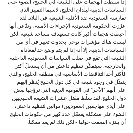
إذاً سلّطت الهجمات على الشيعة في الخليج، الضوء على
السياسات الدينية لبلدان الخليج، لاسيما التمييز الذي
تمارسه السعودية ضد الأقلية الشيعية في البلاد. لقد
عزّزت الحكومة السعودية الإجراءات الأمنية، وتدّعي أنها
أحبطت هجمات أكبر كانت تستهدف مساجد شيعية. لكن
ليست هناك مؤشرات توحي بحدوث تغيير في أي من
السياسات الدينية. إلا أنه إذا لم يتم وضع حد لمعاداة
الشيعة التي
تقع في صلب السياسات السعودية الداخلية
والخارجية
، سيتمكّن تنظيم داعش من أن يستغلّ أكثر
فأكثر أحد التناقضات الأساسية في منطقة الخليج، والذي
يتمثّل في وجود شيعة في كل دول الخليج يُنظَر إليهم
على أنهم "الآخر" في القومية الدينية التي تروّجها بعض
دول الخليج. لقد سلّط مقتل عشرات الشيعة الخليجيين
على أيدي مهاجمين (سعوديين) موالين لتنظيم داعش،
الضوء على مشكلة يفضّل عدد كبير من حكومات الخليج
أن يلتزم الصمت حولها - لكن ذلك لم يعد ممكناً.