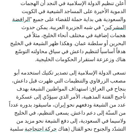
أعلن تنظيم الدولة الإسلامية في النجد أن الهجمات
الدموية الأخيرة على المساجد الشيعية في الكويت
والسعودية هي بداية حملة للقضاء على جميع "
الرافضة
المشركين
" في شبه الجزيرة العربية. يمكن حدوث
هجمات إضافية في مختلف أنحاء الخليج، مثلاً في
البحرين أو سلطنة عمان. وهكذا ظهر الشيعة في الخليج
هدفاً أساسياً لتنظيم داعش في سياق محاولته التوسّع
هناك وزعزعة استقرار الحكومات الخليجية.
تسعى الدولة الإسلامية إلى تصدير تكتيك استخدمه أبو
مصعب الزرقاوي والتنظيمات التي ظهرت قبل داعش،
بنجاح في العراق: استهداف المواطنين الشيعة بهدف
تأجيج الفتنة المذهبية، الأمر الذي سيؤدّي إلى عسكرة
عدد من الشيعة ودفعهم نحو إيران، ماسيقود بدوره عدداً
من السنّة إلى دعم داعش. يسعى التنظيم، في الخليج
ولاسيما في السعودية، إلى دفع الشيعة نحو مزيد من
التشدّد والجنوح نحو القتال (هناك
حركة احتجاجية
سلمية