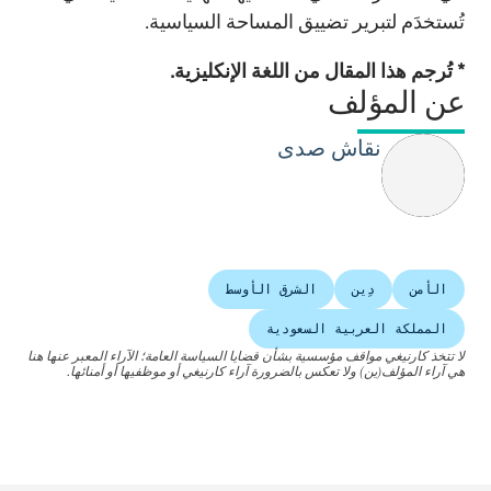
تُستخدَم لتبرير تضييق المساحة السياسية.
* تُرجم هذا المقال من اللغة الإنكليزية.
عن المؤلف
نقاش صدى
الأمن
دِين
الشرق الأوسط
المملكة العربية السعودية
لا تتخذ كارنيغي مواقف مؤسسية بشأن قضايا السياسة العامة؛ الآراء المعبر عنها هنا
هي آراء المؤلف(ين) ولا تعكس بالضرورة آراء كارنيغي أو موظفيها أو أمنائها.