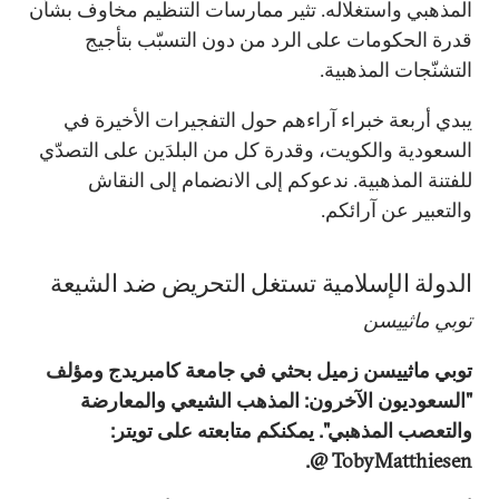
المذهبي واستغلاله. تثير ممارسات التنظيم مخاوف بشأن
قدرة الحكومات على الرد من دون التسبّب بتأجيج
التشنّجات المذهبية.
يبدي أربعة خبراء آراءهم حول التفجيرات الأخيرة في
السعودية والكويت، وقدرة كل من البلدَين على التصدّي
للفتنة المذهبية. ندعوكم إلى الانضمام إلى النقاش
والتعبير عن آرائكم.
الدولة الإسلامية تستغل التحريض ضد الشيعة
توبي ماثييسن
توبي ماثييسن زميل بحثي في جامعة كامبريدج ومؤلف
"السعوديون الآخرون: المذهب الشيعي والمعارضة
والتعصب المذهبي". يمكنكم متابعته على تويتر:
TobyMatthiesen @.