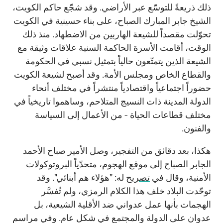
ذلك ذريعةً للتوسّع عبر الأراضي. وقد شجّع حاكم الكويت،
الشيخ جابر المبارك الصباح، على بناء حسينية في الكويت
تحوّلت مقصداً للشيعة الهاربين من الاضطهاد. منذ ذلك
الوقت، أقامت الأسرة الحاكمة السنية علاقات وثيقة مع
الشيعة الذين يتمتّعون حالياً بتمثيل نسبي في الحكومة
والقطاع الخاص ومجلس الأمة. وقد أصبح لشيعة الكويت
حضوراً اجتماعياً واقتصادياً منتشراً في مختلف أنحاء
الدولة المدينة ذات النسيج المتلاحم، وساهموا تاريخياً في
مختلف قطاعات الحياة - من الأعمال إلى السياسة
والفنون.
هكذا، بعد دقائق من التفجير، وصل الأمير صباح الأحمد
الجابر الصباح إلى موقع الهجوم، متحدّياً البروتوكولات
الأمنية، وقال في
تصريح
له: "هؤلاء هم أبنائي". وقد
توحّدت البلاد خلف هذا الكلام الرمزي، ولم تُفسَّر
الهجمات بأنها عمل عدواني ضد الأقلية الشيعية، بل
عدوان على الدولة والمجتمع في شكل عام. وفي مراسم