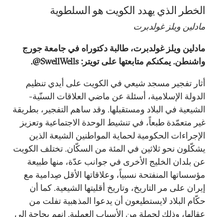
الخطر الذي يهدد الكويت هو السلطوية
مادلين ويلز غولدبرت
مادلين ويلز غولدبرت، طالبة دكتوراه في جامعة جورج
واشنطن. يمكنكم متابعتها على تويتر: SwellWells@.
أثار تفجير مسجد شيعي في الكويت على أيدي تنظيم
الدولة الإسلامية، أسئلة عن ماضي العلاقات السنّية-
الشيعية في البلاد ومستقبلها. وقد ساهم التفجير، بطريقة
غير متعمّدة طبعاً، في تنشيط الوحدة الاجتماعية وتعزيز
الإجراءات الحكومية لحماية المواطنين الشيعة الذين
يشكّلون نحو ثلاثين في المئة من السكّان. تختلف الكويت
عن بلدان الخليج الأخرى في جوانب عدّة، منها طبيعة
مؤسساتها المنفتحة نسبياً، وعلاقاتها الأقل صِدامية مع
إيران على مر التاريخ، وتاريخ أقليتها الشيعية. كما أن
حكّام البلاد لايستطيعون أن يدعوا المذهبية تفلت من
عقالها، وذلك لجملةٍ من الأسباب العملية. إنهم بحاجة إلى