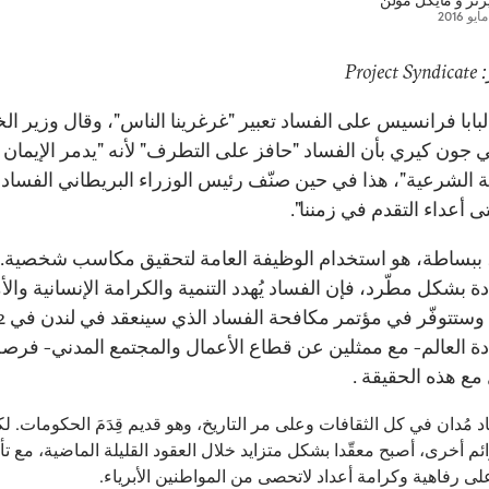
يرنز
و
مايكل مولن
Proj
بابا فرانسيس على الفساد تعبير "غرغرينا الناس"، وقال وزير الخ
ي جون كيري بأن الفساد "حافز على التطرف" لأنه "يدمر الإيمان
 الشرعية"، هذا في حين صنّف رئيس الوزراء البريطاني الفساد أ
 أعداء التقدم في زمننا".
 ببساطة، هو استخدام الوظيفة العامة لتحقيق مكاسب شخصية. 
ادة بشكل مطّرد، فإن الفساد يُهدد التنمية والكرامة الإنسانية وال
ادة العالم- مع ممثلين عن قطاع الأعمال والمجتمع المدني- فرصة
مع هذه الحقيقة .
د مُدان في كل الثقافات وعلى مر التاريخ، وهو قديم قِدَمَ الحكومات. 
ئم أخرى، أصبح معقّدا بشكل متزايد خلال العقود القليلة الماضية، مع تأ
لى رفاهية وكرامة أعداد لاتحصى من المواطنين الأبرياء.