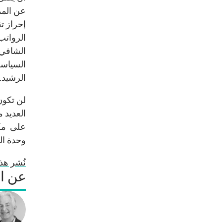
عن المم
إحراز ت
الرواتب
الشافي 
السياسة
الرشيد.
لن تكون
العديد م
على مكا
وحدة ال
نُشر هذا ا
عن ال