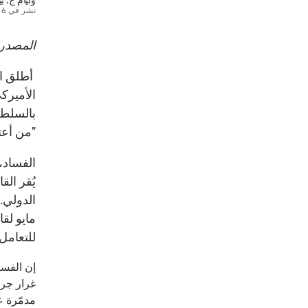
وليام ج. ب
نشر في
6 مايو 2016
المصدر: ect Syndicate
أطلق ال
الأميرك
بالسلطة
"من أعتى
الفساد،
يُقر الق
مايو لق
للتعامل 
إن الفسا
غرار جرا
مدمّرة ع