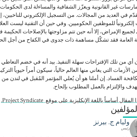
ارسات غير القانونية ويعزّز الشفافية والمساءلة لدى الحكومات. 
قدّم في العديد من المجالات. من التسجيل الإلكتروني للناخبين، إ
 إلكترونياً للموظفين الحكوميين. وفي حين أن التقنية ليست العلا
لجميع الإمراض، إلا أنه حين تتم مزاوجتها بالإصلاحات الحكيمة ف
 العامة فقد تشكّل مساهمة ذات جدوى في الكفاح من أجل الح
 أي من تلك الإقتراحات سهلة التنفيذ. بيد أنه في خضم التعاطي 
ن الأزمات التي يعاني منها العالم حالياً، سيكون أمراً حيوياً التركيز
فحة الفساد. إن أملنا هو أن يُعلي المؤتمر المُقبل في لندن من
هدف والإلتزام بالعمل المطلوب بإلحاح.
لمقال أساساً باللغة الإنكليزية على موقع Project Syndicate.
مؤلفين
وليام ج. بيرنز
رئيس