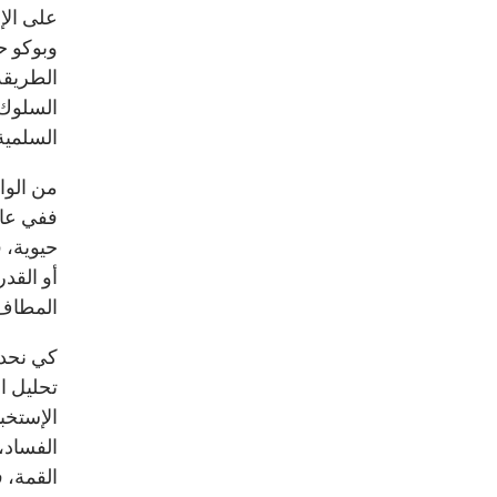
على الإ
وبوكو ح
الطريقة
السلوك 
السلمية
من الوا
ففي عال
حيوية، 
أو القدر
المطاف 
كي نحدد
تحليل ا
الإستخب
الفساد،
القمة، 