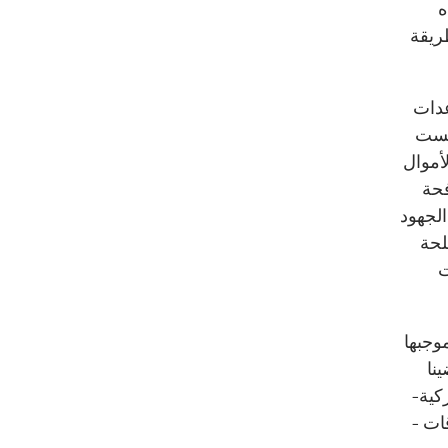
ه
ريقة
عدات
ليست
لأموال
فحة
الجهود
لحة
ت
وجبها
نا
ركية-
ات -