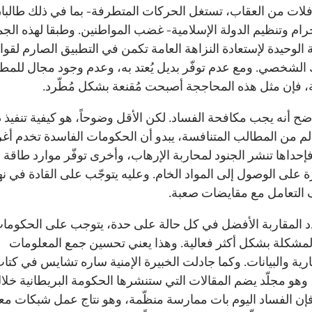
فلات من العقاب، تستغل الحركات المتطرفة- بما في ذلك طالبا
رام وتنظيم الدولة الإسلامية- غضب المواطنين. وطبقا لهذه الج
 الوحيدة لإستعادة النزاهة العامة تكمن في التطبيق الصارم لقوا
الشخصي. ومع عدم توفّر بديل يُعتد به، وعدم وجود مجال للمط
، فإن مثل هذه المحاججة أصبحت مُقنعة بشكل مُطّرد.
ضح أنه يجب مكافحة الفساد. لكن الأقل وضوحاً، هو كيفية تنفيذ ذ
م من المطالب المتنافسة، يبدو أن الحكومات الفاسدة تخدم أغر
فإحداها تنشر الجنود لمحاربة الإرهاب، وأخرى توفّر موارد طاقة 
ة على الوصول إلى المواد الخام. وعليه يتوجّب على القادة في نه
التعامل مع مقايضات صعبة.
 المقاربة الأفضل في كل حالة على حدة، يتوجب على الحكوما
لمشكلة بشكل أكثر فعالية. وهذا يعني تحسين جمع المعلومات
ارية والبيانات. وكما جادلت الخبيرة الإمنية ساره تشايس في كت
 وهو مجلّد يضم المقالات التي ستنشرها الحكومة البريطانية خلا
فإن الفساد اليوم بات ممارسة منظّمة، وهو نتاج عمل شبكات معق