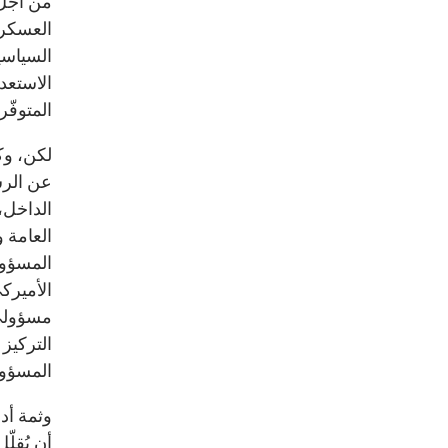
من أجل ت
العسكري
السياسي
الاستعدا
المتوفّ
لكن، وك
عن الرش
الداخل،
العامة و
المسؤول
الأميرك
مسؤولي 
التركيز
المسؤول
وثمة أد
أن يُقل