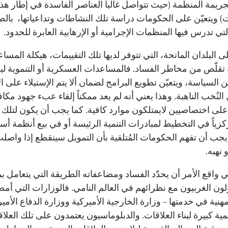
جريمة المنظّمة (حيث تتواصل غالباً العناصر الفاسدة في إطار هذ
) ويتعيّن على الحكومات دراسة تلك النشاطات وتداعياتها، بالط
تي تدرس فيها المنظمات الإجرامية أو الإرهابية العابرة للحدود.
 البلدان المانحة، التي تتوفر لديها تلك التقييمات، هيكلة المسا
تقلّص من مخاطر الفساد. فالمساعدات العسكرية أو التنموية 
 السياسة، ويتعيّن تطويع البرامج لضمان ألا يتم الإستيلاء على ا
لنُخب الناهبة. وهذا يعني أنه لم يعد ممكناً إلقاء عبء جهود مكا
على اختصاصيين لايمتلكون موارد كافية. كما يجب أن يكون لتلك 
ركزياً في التخطيط لمبادرات التنمية الرئيسة أو في بيع أنظمة أس
 يجب أن تفهم الحكومات المُتلقية بأن التمويل سينقطع إذا واصل
 نهبه.
ي واقع الأمر أن يحدّد الفساد ومضاعفاته الطريقة التي يتعامل بم
ون الغربيون مع نظرائهم في العالم النامي. فالوزارات التي أمضي
لمهنية في خدمتها – وزارة الخارجية الأميركية ووزارة الدفاع الأمي
ية كبيرة لبناء العلاقات. والدبلوماسيون يعتمدون على تلك العلاق