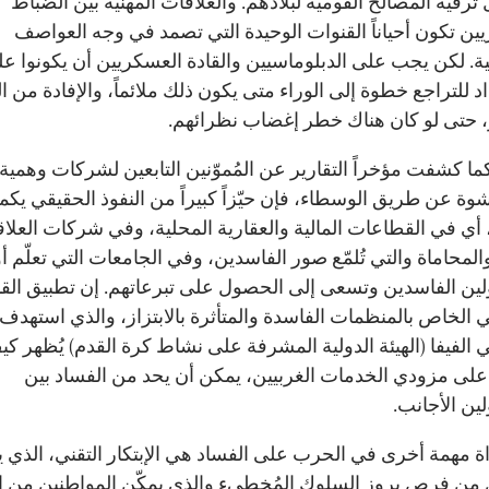
رقية المصالح القومية لبلادهم. والعلاقات المهنية بين الضباط
ين تكون أحياناً القنوات الوحيدة التي تصمد في وجه العواصف
ة. لكن يجب على الدبلوماسيين والقادة العسكريين أن يكونوا عل
د للتراجع خطوة إلى الوراء متى يكون ذلك ملائماً، والإفادة من ال
ر، حتى لو كان هناك خطر إغضاب نظرائهم.
ما كشفت مؤخراً التقارير عن المُموّنين التابعين لشركات وهمية،
وة عن طريق الوسطاء، فإن حيّزاً كبيراً من النفوذ الحقيقي يك
 أي في القطاعات المالية والعقارية المحلية، وفي شركات العلا
المحاماة والتي تُلمّع صور الفاسدين، وفي الجامعات التي تعلّم أو
ين الفاسدين وتسعى إلى الحصول على تبرعاتهم. إن تطبيق القا
ي الخاص بالمنظمات الفاسدة والمتأثرة بالابتزاز، والذي استهدف
الفيفا (الهيئة الدولية المشرفة على نشاط كرة القدم) يُظهر كي
 على مزودي الخدمات الغربيين، يمكن أن يحد من الفساد بين
ين الأجانب.
اة مهمة أخرى في الحرب على الفساد هي الإبتكار التقني، الذي 
ّل من فرص بروز السلوك المُخطىء والذي يمكّن المواطنين من الت