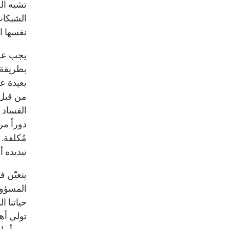
تشبه ال
الشبكات
نفسها ال
يجب على
بطريقة 
بعيدة عن
من قبل ا
الفساد 
دوراً م
مُكلفة.
تبديده أو
يتعيّن ف
المسؤول
حياتنا ا
تولي أهم