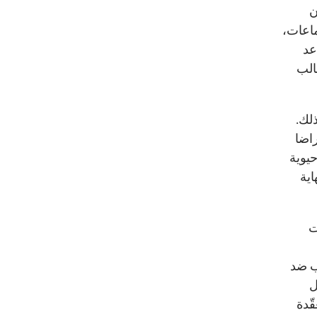
ن
ماعات،
عد
الب
لك.
اضا
حيوية
اية
ت
اب ضد
ل
ّدة