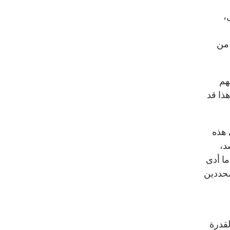
،
 من
هم
ذا قد
 هذه
د،
بائع فاكهة تونسي إلى إضرام النار في نفسه العام 2010، ما أدى
محددين
لقدرة