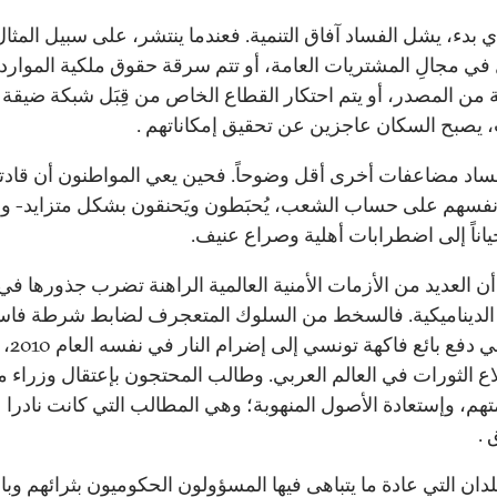
ي بدء، يشل الفساد آفاق التنمية. فعندما ينتشر، على سبيل المثال
ل في مجالِ المشتريات العامة، أو تتم سرقة حقوق ملكية الموارد
ة من المصدر، أو يتم احتكار القطاع الخاص من قِبَل شبكة ضيقة
، يصبح السكان عاجزين عن تحقيق إمكاناتهم .
ساد مضاعفات أخرى أقل وضوحاً. فحين يعي المواطنون أن قادت
أنفسهم على حساب الشعب، يُحبَطون ويَحنقون بشكل متزايد- وه
ياناً إلى اضطرابات أهلية وصراع عنيف.
أن العديد من الأزمات الأمنية العالمية الراهنة تضرب جذورها في
 الديناميكية. فالسخط من السلوك المتعجرف لضابط شرطة فاس
ساعد في دفع 
لاع الثورات في العالم العربي. وطالب المحتجون بإعتقال وزراء 
هم، وإستعادة الأصول المنهوبة؛ وهي المطالب التي كانت نادرا
 .
دان التي عادة ما يتباهى فيها المسؤولون الحكوميون بثرائهم وبا