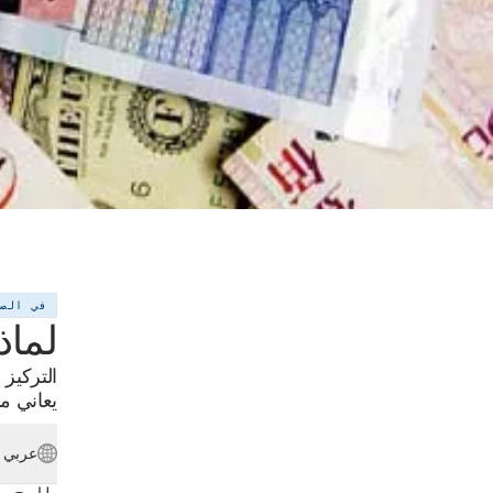
في الص
لماذ
التركيز
يعاني منه
عربي