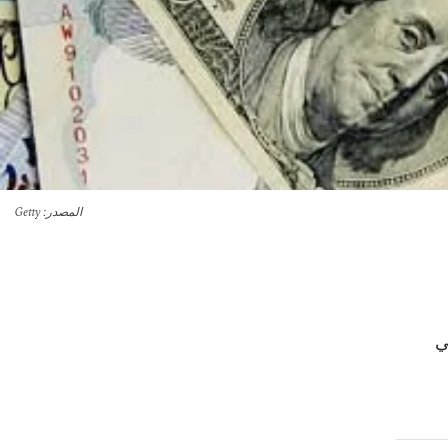
المصدر
: Getty
ي