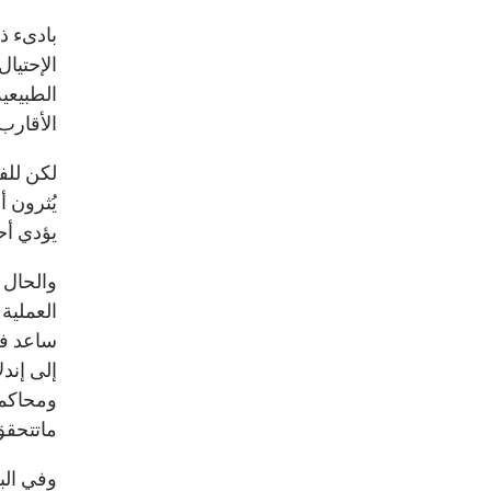
بادىء ذ
الإحتيا
الطبيعي
الأقارب
لكن للف
يُثرون 
يؤدي أح
والحال 
العملية
إلى إند
ومحاكمت
ماتتحقق
وفي البل