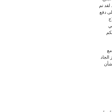
لقد تم
لى دفع
ج
ي
كم
مع
 الجاد
 شأن