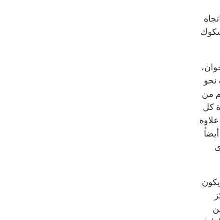
تجاه
 شكوك
وان،
 نحو
م من
ة كل
علاوة
يضاً
ى
يكون
ز
ن