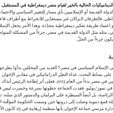
الديناميكيات الحالية بالخير لقيام مصر ديمقراطية في المستقبل.
إ
لدولة القديمة أو الإسلاميين بأي مسار للتغيير السياسي والاجتما
اطي. فالطرفان لايزالان غير مستعدّين للانخراط مع أطراف فاع
 اعتماد طريقة تفكير ديمقراطية مجدّدة. وهذا الأمر يجعل الإسلا
، مثله مثل الدولة القديمة في مصر، جزءاً من المشكلة المتواصلة
كون جزءاً من الحلّ.
ة
ى الإسلام السياسي في مصر؟ العديد من المحللين بدأوا يطرحو
على بساط البحث، غداة التغيّر الدراماتيكي في مقادير الإخوان
المسلمين في مصر بدءاً من العام 2013. فعلى أثر إطاحة الرئيس 
ي تموز/يوليو، فقدت الجماعة حظوتها بسرعة وخسرت ليس 
رئاسة، بل أيضاً السيطرة على البرلمان والدستور الذي سنّته. ثم
ة قمع دموية وصلت إلى ذروتها حين وسمت الحكومة المؤقّتة ال
خلفت إدارة مرسي جماعة الإخوان بأنها منظمة إرهاب