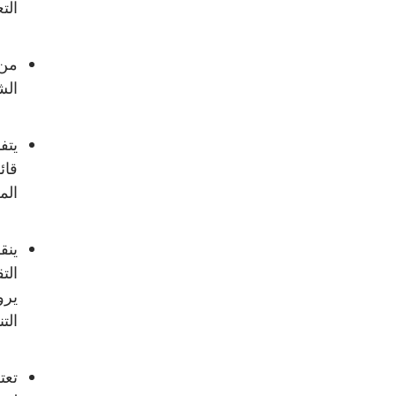
الت
من 
الش
يتف
قائ
الم
ينق
الت
يرو
التن
تعت