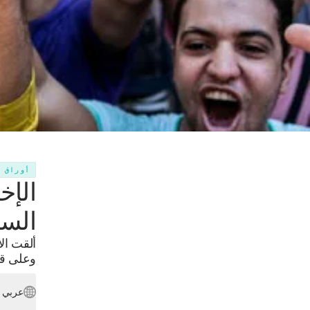
أوراق 
الإخ
الس
ألقت ال
وعلى قد
عربي