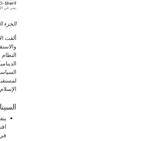
El-Sherif
نشر في
21 أكتوبر 014
الجزء ا
ألقت ال
والاستق
النظام 
الدينامي
السياسي
لمستقبل
الإسلام
السينا
يبق
افت
في 