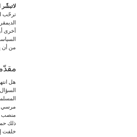
لاتبشّر 
ترحّب ا
الديمقر
أخرى أو
السياسي
من أن ي
مقدّم
هل انته
السؤال 
مرسي ف
منصب ال
ذلك حمل