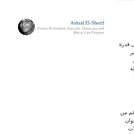
Ashraf El-Sherif
Former Nonresident Associate, Democracy and
Rule of Law Program
ى قدرة
ر
ة
غم من
خوان
ات