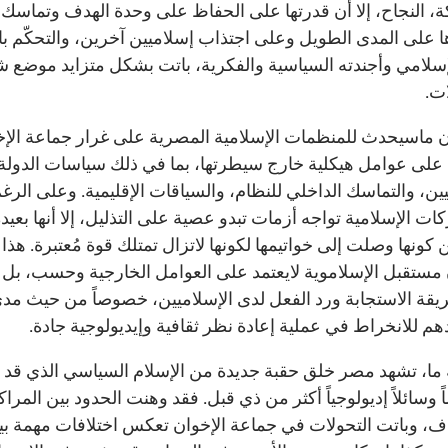
، النجاح، إلا أن قدرتها على الحفاظ على وحدة الهدف وتماسك
 على المدى الطويل وعلى اجتذاب إسلاميين آخرين، والتحكّم با
الإسلامي وأجندته السياسية والفكرية، باتت بشكل متزايد موضع
ت.
 ماسيحدث للمنظمات الإسلامية المصرية على غرار جماعة الإخ
على عوامل هيكلية خارج سيطرتها، بما في ذلك سياسات الدولة
يين، والتماسك الداخلي للنظام، والسياقات الإقليمية. وعلى الرغ
ات الإسلامية تواجه أزمات تبدو عصية على التذليل، إلا أنها بعيد
 كونها وصلت إلى خواتيمها لكونها لاتزال تمتلك قوة مُعتبرة. هذا 
مستقبل الإسلاموية لايعتمد على العوامل الخارجية وحسب، بل أ
قة الاستجابة ورد الفعل لدى الإسلاميين، خصوصاً من حيث مد
هم للانخراط في عملية إعادة نظر ثقافية وإيديولوجية جادة.
ما، تشهد مصر خلق حقبة جديدة من الإسلام السياسي الذي قد 
وسائلاً إديولوجياً أكثر من ذي قبل. فقد وهنت الحدود بين المراك
ف، وباتت التحولات في جماعة الإخوان تعكس اختلافات مهمة بي