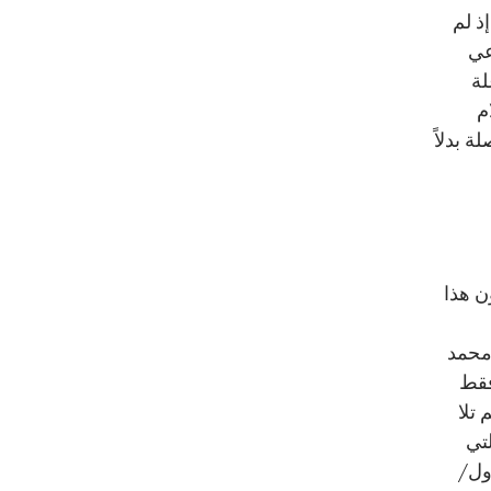
ذ لم
عي
لة
م
 بدلاً
ن هذا
آنذاك محمد
فقط
 تلا
تي
ية في 25 كانون الأول/