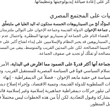
كّز على إعادة صياغة إيديولوجيتها وتنظيماتها.
عيات على المجتمع المصري
لمؤكّد أيّ من السيناريوهات الخمسة ستكون له اليد العليا في مايتعلّق
جماعة الإخوان.
الدولة القديمة وجماعة الإخوان على التوالي ملتزمتان ح
 القضاء التام على الجماعة أو بسيناريو عودتها المظفّرة. واحتمال عدم
 السيناريوهين قد يجبر النظام والإسلاميين على إبداء انفتاح أكبر على خ
اسيما المصالحة. لكن على المديَين القريب والمتوسط، يبقى من المست
الحة أو تفكّك أو تجديد في صفوف الجماعة.
جماعة أنها أكثر قدرةً على الصمود مما افتُرِض في البداية،
الأمر 
سلام السياسي قوةً في السياسة المصرية للمستقبل القريب. وت
سياسة في حقبة مابعد الإخوان – فضلاً عن الديمقراطية – إنهاء
ت السلطوية للدولة القديمة، وتنمية الاقتصاد، وإجراء إصلاح دين
لى تبلور حركات ديمقراطية جماهيرية إسلامية وغير إسلامية قائ
شاركة وقبول التعدّدية. لكن أياً من هذه الخطوات ليس محتملاً 
ل المنظور.