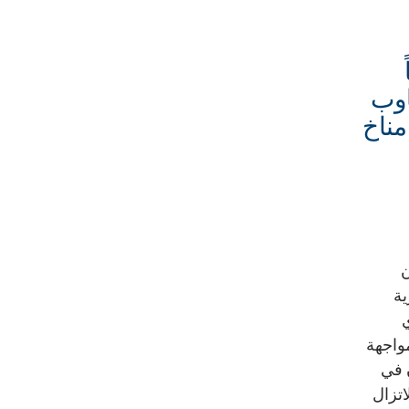
اوب
مناخ
ن
ية
ي
واجهة
ن في
اتزال