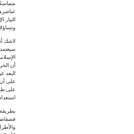
متماسكة
عناصرها
التيار 
وتساؤلا
لاشك أن
سيعتمد 
الإسلام
أن الحرك
البعد عن
على أن 
على طري
استعداد
بطريقة 
فضفاضاً 
والأطرا