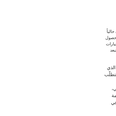
الياً
 حصول
يارات
بعد
الذي
تطلّب
ي،
مة
في