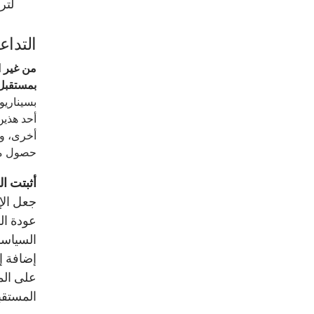
لتر
التدا
من غير ا
بمستقبل 
بسيناريو
أحد هذين
أخرى، ول
حصول مص
أثبتت ال
جعل الإ
عودة ال
السياسا
إضافة إ
على الم
المستقب