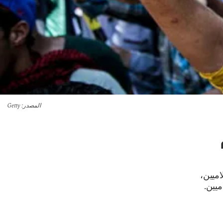
المصدر
: Getty
اميين،
يين.