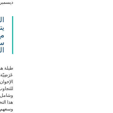
ديسمبر.
ال
يت
مع
سي
ال
طيلة هذ
عَرَضِيّ
الإخوان 
للتجاوب
وشامل ل
هذا الت
وسعهم ا