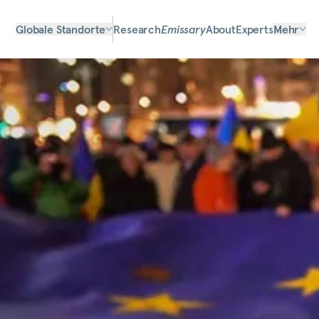
Globale Standorte
Research
Emissary
About
Experts
Mehr