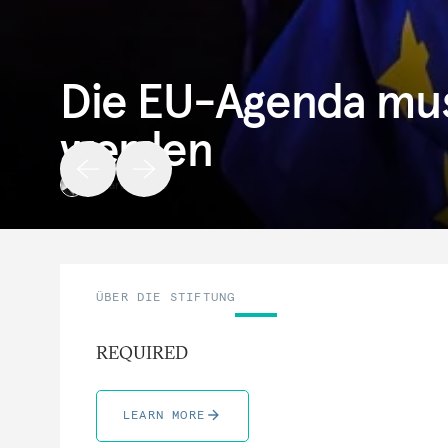
Die EU-Agenda mus
werden
Richard Youngs
ÜBER DIE STIFTUNG
REQUIRED
LEARN MORE