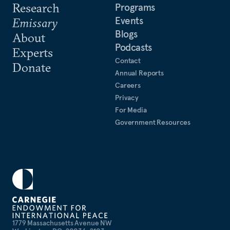
Research
Programs
Events
Emissary
Blogs
About
Podcasts
Experts
Contact
Donate
Annual Reports
Careers
Privacy
For Media
Government Resources
1779 Massachusetts Avenue NW