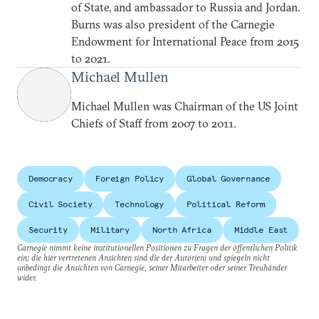
of State, and ambassador to Russia and Jordan.
Burns was also president of the Carnegie
Endowment for International Peace from 2015
to 2021.
Michael Mullen
Michael Mullen was Chairman of the US Joint
Chiefs of Staff from 2007 to 2011.
Democracy
Foreign Policy
Global Governance
Civil Society
Technology
Political Reform
Security
Military
North Africa
Middle East
Carnegie nimmt keine institutionellen Positionen zu Fragen der öffentlichen Politik
ein; die hier vertretenen Ansichten sind die der Autor(en) und spiegeln nicht
unbedingt die Ansichten von Carnegie, seiner Mitarbeiter oder seiner Treuhänder
wider.