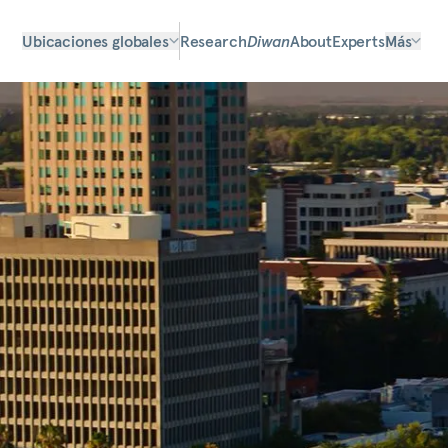
Ubicaciones globales
Research
Diwan
About
Experts
Más