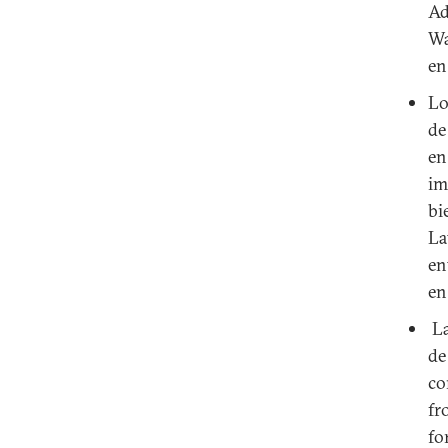
Ad
Wa
en
Lo
de
en
im
bi
La
en
en
La
de
co
fr
fo