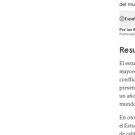
del mu
Espa
Por
Ian 
Publicado
Res
El est
mayore
confli
presen
un año
mundo
En oto
el Est
de cal