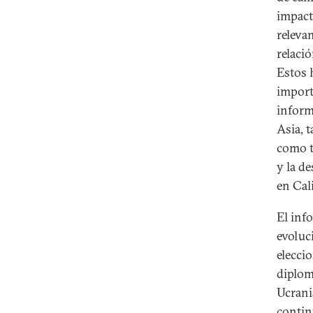
impact
releva
relaci
Estos 
import
inform
Asia, 
como t
y la d
en Cal
El inf
evoluc
elecci
diplom
Ucrani
contin