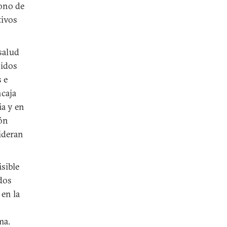
tono de
tivos
salud
nidos
s e
ncaja
ia y en
ión
ideran
sible
ados
en la
ma.