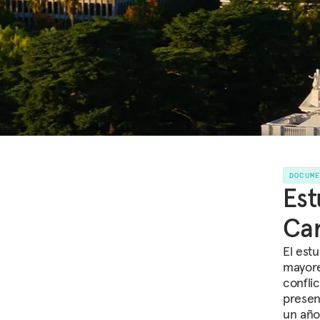
DOCUM
Est
Car
El estu
mayore
confli
presen
un año