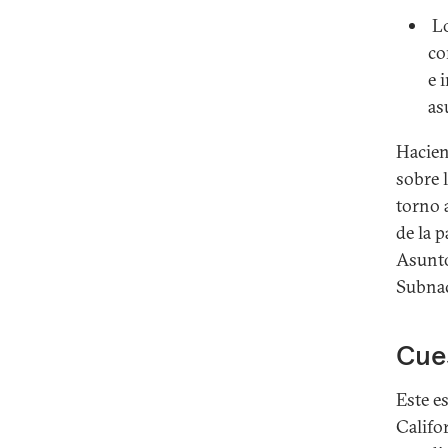
Lo
co
e 
as
Hacien
sobre 
torno 
de la p
Asunto
Subnac
Cues
Este e
Califo