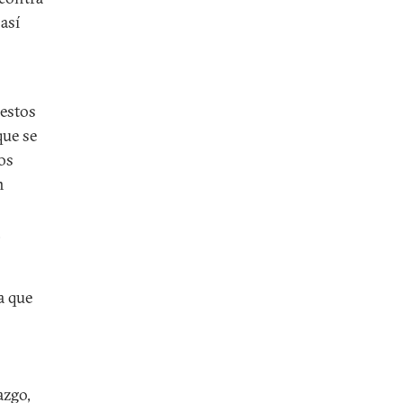
 así
 estos
que se
os
n
,
a que
azgo,