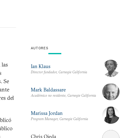
AUTORES
 las
Ian Klaus
s
Director fundador, Carnegie California
. Se
ante
Mark Baldassare
Académico no residente, Carnegie California
es del
Marissa Jordan
Program Manager, Carnegie California
blicó
úblico
s
Chris Ojeda