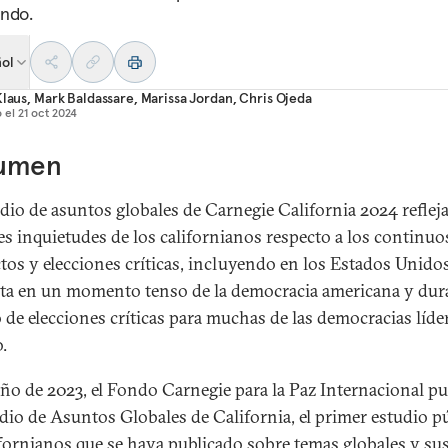
ndo.
ñol
Klaus
,
Mark Baldassare
,
Marissa Jordan
,
Chris Ojeda
 el
21 oct 2024
umen
udio de asuntos globales de Carnegie California 2024 refleja
s inquietudes de los californianos respecto a los continuo
ctos y elecciones críticas, incluyendo en los Estados Unidos
ta en un momento tenso de la democracia americana y dur
 de elecciones críticas para muchas de las democracias líder
.
ño de 2023, el Fondo Carnegie para la Paz Internacional pu
udio de Asuntos Globales de California, el primer estudio p
ifornianos que se haya publicado sobre temas globales y su