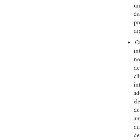
un
de
pr
di
Cu
in
no
de
cl
in
ad
el
de
am
qu
de