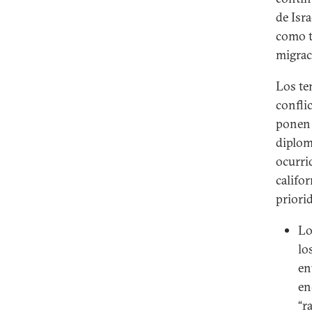
de Isra
como t
migrac
Los te
confli
ponen 
diplom
ocurri
califo
priori
Lo
lo
en
en
“r