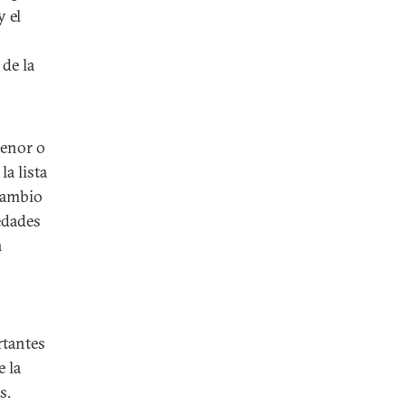
y el
de la
menor o
a lista
 cambio
edades
n
rtantes
e la
s.