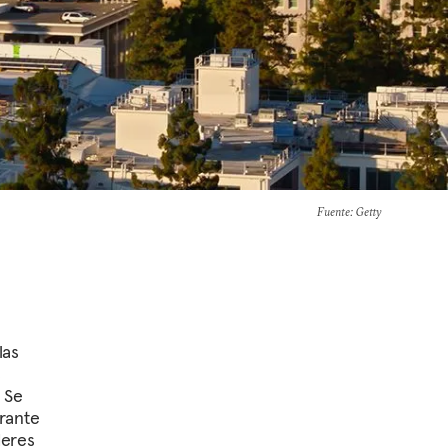
Fuente
: Getty
las
s
. Se
rante
deres