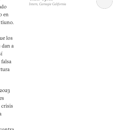
Intern, Carnegie California
lado
do en
ntiuno.
ue los
s dan a
sí
falsa
ctura
 2023
es
crisis
a
s
 contra