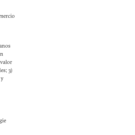
omercio
ianos
en
 valor
es; 3)
 y
gie