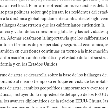
os a nivel local. El informe ofreció un nuevo análisis detal
nte para políticas sobre qué piensan los residentes del esta
ón a la dinámica global rápidamente cambiante del siglo vei
hallazgos demostraron que los californianos entienden la
ancia y valor de las conexiones globales y las actividades q
an. Además resaltaron la importancia que los californiano
tanto en términos de prosperidad y seguridad económica, a
ambién en cuestiones continuas en torno a la información 
esinformación, cambio climático y el estado de la infraestru
ifornia y en los Estados Unidos.
orme de 2024 se desarrolla sobre la base de los hallazgos de
ionando al mismo tiempo su enfoque en vista de las notabl
ones de 2024, cambios geopolíticos importantes y eventos y 
áticos, incluyendo lo impredecible del apoyo de los EEUU 
a, los avances diplomáticos de la relación EEUU-Chuna, la
uas tensiones en torno a Taiwán, los ataques de Hamas en