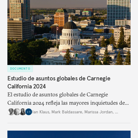
DOCUMENTO
Estudio de asuntos globales de Carnegie
California 2024
El estudio de asuntos globales de Carnegie
California 2024 refleja las mayores inquietudes de
los californianos respecto a los continuos
Ian Klaus
,
Mark Baldassare
,
Marissa Jordan
,
…
+
1
conflictos y elecciones críticas, incluyendo en los
Estados Unidos. Se presenta en un momento tenso
de la democracia americana y durante un año de