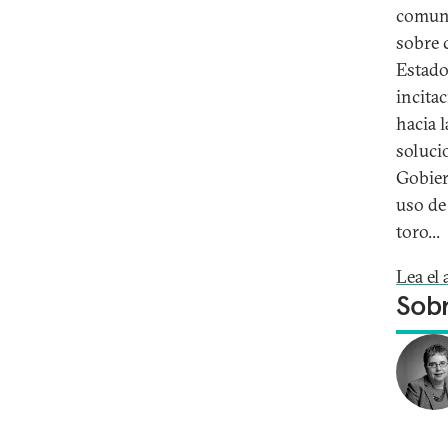
comuni
sobre 
Estado
incita
hacia 
solucio
Gobier
uso de
toro...
Lea el
Sobr