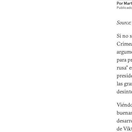
Por
Mart
Publicado
Source:
Si no 
Crimea
argume
para p
rusa” 
preside
las gra
desint
Viéndo
buenas
desarr
de Vík