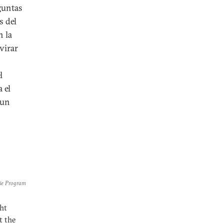
guntas
s del
n la
virar
l
 el
 un
gie Program
ght
t the