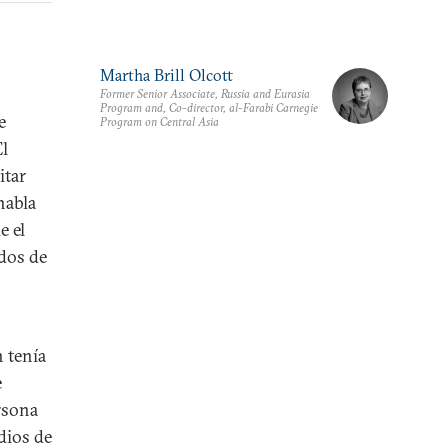
Martha Brill Olcott
Former Senior Associate, Russia and Eurasia
Program and, Co-director, al-Farabi Carnegie
e
Program on Central Asia
El
itar
habla
e el
 dos de
 tenía
e
rsona
dios de