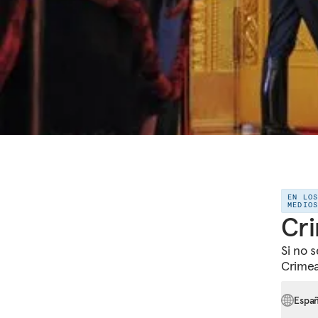
EN LO
MEDIO
Cri
Si no 
Crimea
Espa