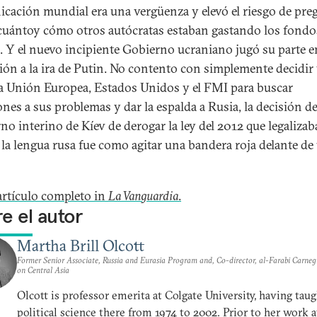
cación mundial era una vergüenza y elevó el riesgo de pre
cuántoy cómo otros autócratas estaban gastando los fondo
. Y el nuevo incipiente Gobierno ucraniano jugó su parte e
ción a la ira de Putin. No contento con simplemente decidir 
la Unión Europea, Estados Unidos y el FMI para buscar
nes a sus problemas y dar la espalda a Rusia, la decisión de
no interino de Kíev de derogar la ley del 2012 que legalizaba
 la lengua rusa fue como agitar una bandera roja delante de
 artículo completo in
La Vanguardia
.
e el autor
Martha Brill Olcott
Former Senior Associate, Russia and Eurasia Program and, Co-director, al-Farabi Carne
on Central Asia
Olcott is professor emerita at Colgate University, having tau
political science there from 1974 to 2002. Prior to her work a