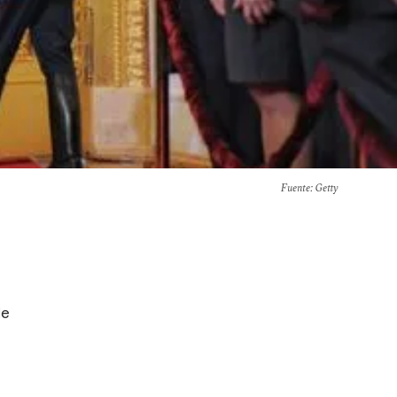
Fuente
: Getty
de