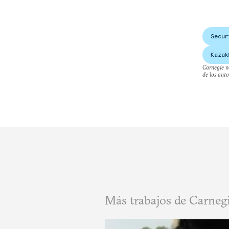
Secur
Kazak
Carnegie no
de los auto
Más trabajos de Carnegi