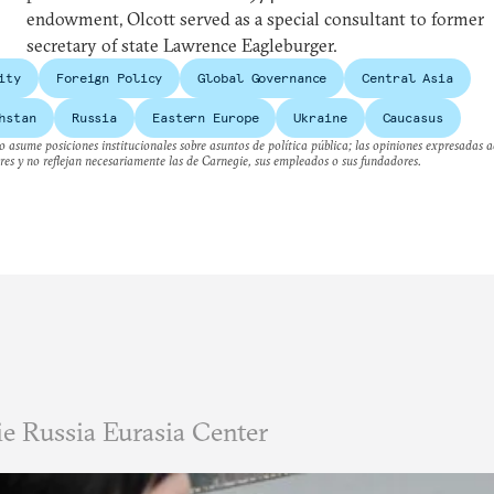
endowment, Olcott served as a special consultant to former
secretary of state Lawrence Eagleburger.
ity
Foreign Policy
Global Governance
Central Asia
hstan
Russia
Eastern Europe
Ukraine
Caucasus
 asume posiciones institucionales sobre asuntos de política pública; las opiniones expresadas a
res y no reflejan necesariamente las de Carnegie, sus empleados o sus fundadores.
e Russia Eurasia Center