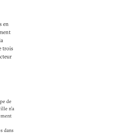
s en
ement
la
e trois
ecteur
ope de
lle n’a
cement
es dans