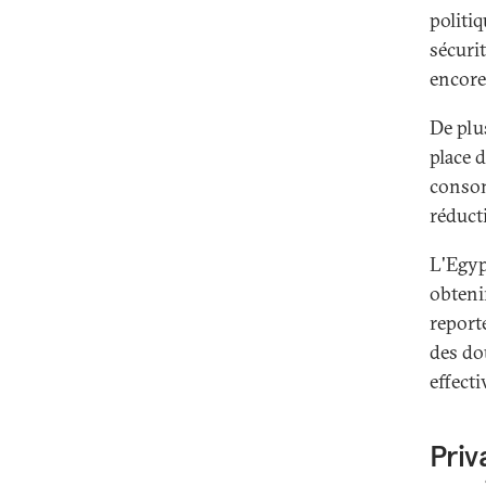
politi
sécurit
encore
De plu
place 
consom
réduct
L'Egyp
obtenir
report
des do
effect
Priv