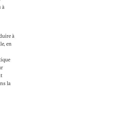
s à
duire à
le, en
tique
ur
ut
ns la