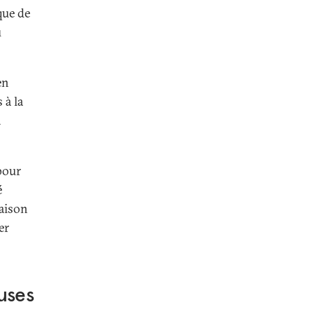
que de
u
en
 à la
a
pour
é
raison
er
uses