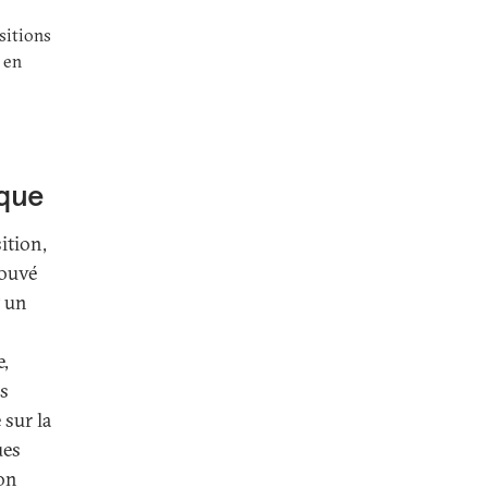
sitions
 en
ique
ition,
rouvé
t un
e,
es
 sur la
ues
ion