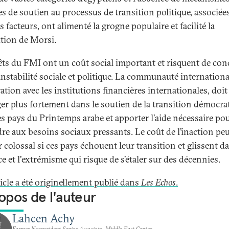
es de soutien au processus de transition politique, associée
s facteurs, ont alimenté la grogne populaire et facilité la
ution de Morsi.
êts du FMI ont un coût social important et risquent de con
instabilité sociale et politique. La communauté internationa
tion avec les institutions financières internationales, doit
ger plus fortement dans le soutien de la transition démocra
es pays du Printemps arabe et apporter l’aide nécessaire po
re aux besoins sociaux pressants. Le coût de l’inaction pe
r colossal si ces pays échouent leur transition et glissent da
e et l'extrémisme qui risque de s’étaler sur des décennies.
ticle a été originellement publié dans
Les Echos
.
opos de l'auteur
Lahcen Achy
Former Nonresident Senior Associate, Middle East Center