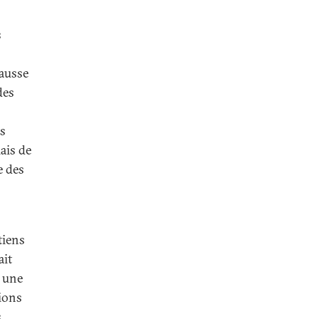
s
hausse
des
es
ais de
e des
tiens
ait
e une
tions
s