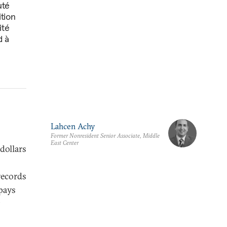
uté
ition
ité
d à
Lahcen Achy
Former Nonresident Senior Associate, Middle
East Center
dollars
s
records
pays