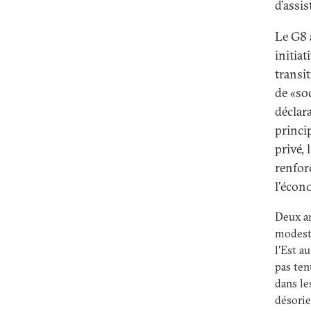
d’assi
Le G8 
initia
transit
de «soc
déclara
princi
privé, 
renfor
l'écon
Deux an
modeste
l'Est a
pas ten
dans le
désorie