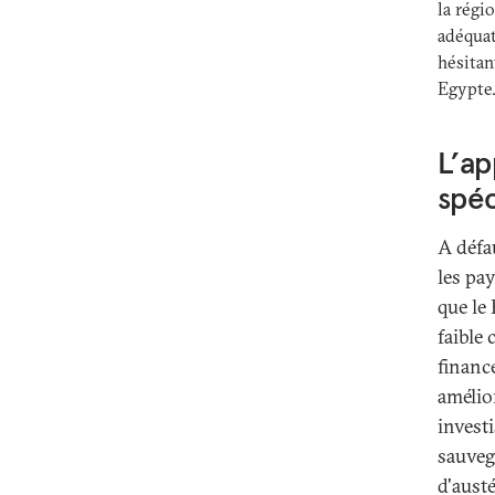
la régi
adéquat
hésitan
Egypte
L’ap
spéc
A défa
les pay
que le
faible
financ
amélio
investi
sauveg
d'austé