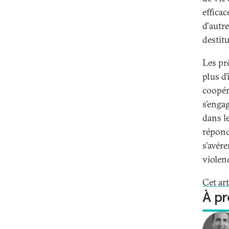
efficac
d'autre
destit
Les pr
plus d’
coopéra
s’enga
dans l
répond
s’avére
violenc
Cet ar
À pr