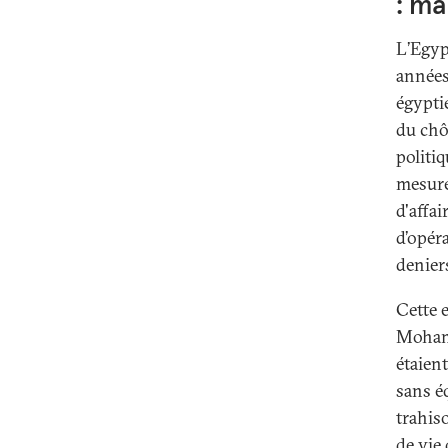
: ma
L’Egypt
années
égyptie
du chô
politi
mesure
d'affa
d’opér
denier
Cette 
Mohame
étaien
sans é
trahis
de vie