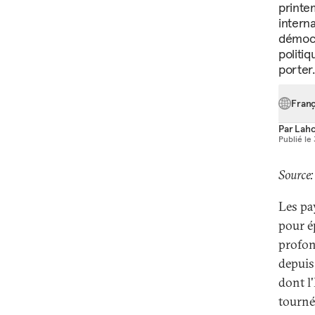
printe
intern
démocra
politiq
porter.
Franç
Par
Lah
Publié le
Source:
Les pa
pour ép
profon
depuis
dont l'
tourné