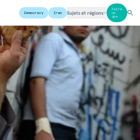
Faire
Sujets et régions
Democracy
Iran
un
don