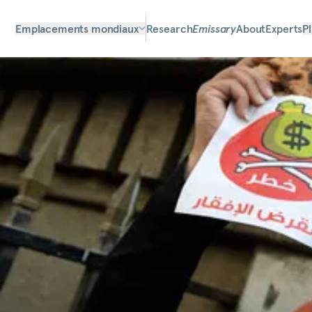
Emplacements mondiaux
Research
Emissary
About
Experts
P