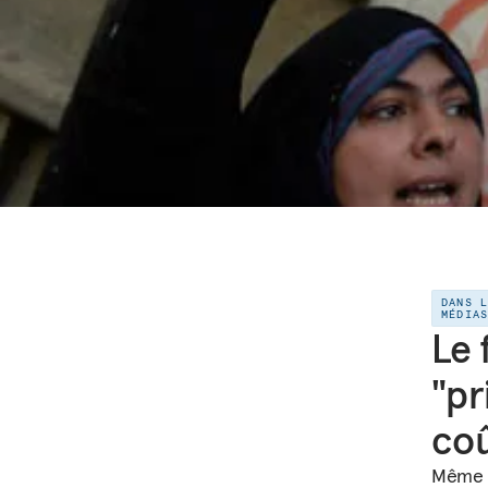
DANS 
MÉDIA
Le 
"pr
coû
Même a