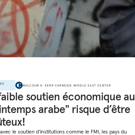
LES
MALCOLM H. KERR CARNEGIE MIDDLE EAST CENTER
S
faible soutien économique au
intemps arabe" risque d’être
teux!
vec le soutien d'institutions comme le FMI, les pays du