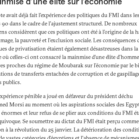
inmise d’une élite sur l’économie
e avait déjà fait l’expérience des politiques du FMI dans le
 90 dans le cadre de l'ajustement structurel. De nombreux
ns considèrent que ces politiques ont été à l’origine de la 
mage, la pauvreté et l'exclusion sociale. Les conséquences 
ques de privatisation étaient également désastreuses dans la
 où celles-ci ont consacré la mainmise d’une élite d’homm
ires proches du régime de Moubarak sur l’économie par le bi
ations de transferts entachées de corruption et de gaspillag
s publics.
expérience pénible a joué en défaveur du président déchu
d Morsi au moment où les aspirations sociales des Egyp
t énormes et leur refus de se plier aux conditions du FMI ét
quivoque. Se soumettre au dictat du FMI était perçu comm
on à la révolution du 25 janvier. La détérioration des condi
 de vastes catégories d’égyptiens et l'absence de mécanisme