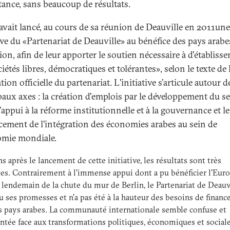
stance, sans beaucoup de résultats.
avait lancé, au cours de sa réunion de Deauville en 2011une
tive du «Partenariat de Deauville» au bénéfice des pays arabe
ion, afin de leur apporter le soutien nécessaire à d'établiss
iétés libres, démocratiques et tolérantes», selon le texte de 
tion officielle du partenariat. L'initiative s’articule autour d
paux axes : la création d'emplois par le développement du s
l’appui à la réforme institutionnelle et à la gouvernance et le
cement de l'intégration des économies arabes au sein de
omie mondiale.
s après le lancement de cette initiative, les résultats sont très
s. Contrairement à l'immense appui dont a pu bénéficier l'Eur
u lendemain de la chute du mur de Berlin, le Partenariat de Deauvi
u ses promesses et n'a pas été à la hauteur des besoins de finan
s pays arabes. La communauté internationale semble confuse et
ntée face aux transformations politiques, économiques et social