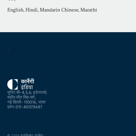
(2022)।
English, Hindi, Mandarin Chinese, Marathi
श्री गोखले पुणे, भारत में रहते हैं। वो जनवरी 2021 से पुणे में
सिम्बायोसिस इंटरनेशनल यूनिवर्सिटी में एक विशिष्ट फैकल्टी भी हैं।
श्री गोखले अंग्रेज़ी, हिंदी, मराठी और मंदारिन चीनी भाषा बोलते हैं।
उन्होंने 1980 में दिल्ली विश्वविद्यालय से इतिहास में मास्टर डिग्री
0
हासिल की। उन्होंने 1983-84 में हांगकांग के चीनी विश्वविद्यालय में
मंदारिन चीनी का अध्ययन किया।
यूनिट सी-4,5,6, इडेनपार्क,
शहीद जीत सिंह मार्ग,
नई दिल्ली- 110016, भारत
फ़ोन: 011-40078687
©
2026
सर्वाधिकार सुरक्षित