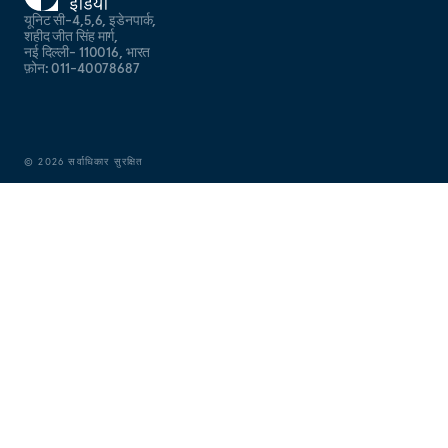
यूनिट सी-4,5,6, इडेनपार्क,
शहीद जीत सिंह मार्ग,
नई दिल्ली- 110016, भारत
फ़ोन: 011-40078687
©
2026
सर्वाधिकार सुरक्षित