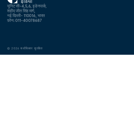
यूनिट सी-4,5,6, इडेनपार्क,
शहीद जीत सिंह मार्ग,
नई दिल्ली- 110016, भारत
फ़ोन: 011-40078687
©
2026
सर्वाधिकार सुरक्षित