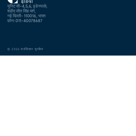
यूनिट सी-4,5,6, इडेनपार्क,
शहीद जीत सिंह मार्ग,
नई दिल्ली- 110016, भारत
फ़ोन: 011-40078687
©
2026
सर्वाधिकार सुरक्षित