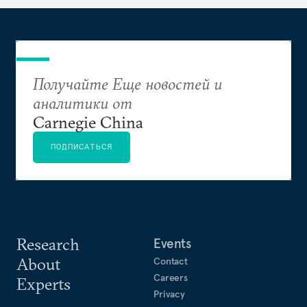
демократических преобразований и
совершенствование системы государственного
управления, а также интеграция Армении,
Азербайджана и Грузии в мировое сообщество.
Получайте Еще новостей и
аналитики от
Carnegie China
ПОДПИСАТЬСЯ
Research
Events
About
Contact
Careers
Experts
Privacy