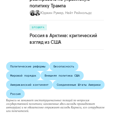
политику Трампа
Юджин Румер
,
Нейт Рейнольдс
БРОШЮРА
Россия в Арктике: критический
взгляд из США
Политические реформы
Безопасность
Мировой порядок
Внешняя политика США
Американский континент
Соединенные Штаты Америки
Россия
Карнеги не занимает институциональных позиций по вопросам
государственной политики; изложенные здесь взгляды принадлежат
автору(ам) и не обязательно отражают взгляды Карнеги, его сотрудников
или попечителей.