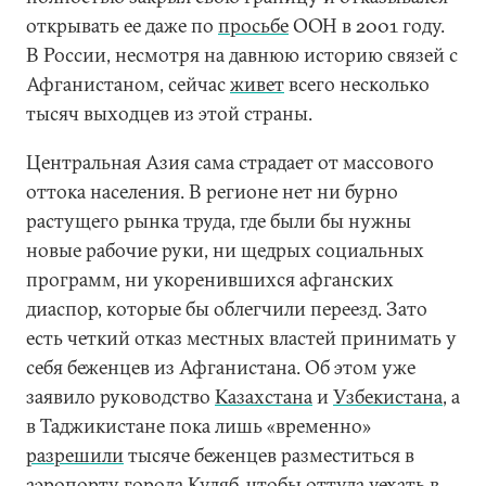
открывать ее даже по
просьбе
ООН в 2001 году.
В России, несмотря на давнюю историю связей с
Афганистаном, сейчас
живет
всего несколько
тысяч выходцев из этой страны.
Центральная Азия сама страдает от массового
оттока населения. В регионе нет ни бурно
растущего рынка труда, где были бы нужны
новые рабочие руки, ни щедрых социальных
программ, ни укоренившихся афганских
диаспор, которые бы облегчили переезд. Зато
есть четкий отказ местных властей принимать у
себя беженцев из Афганистана. Об этом уже
заявило руководство
Казахстана
и
Узбекистана
, а
в Таджикистане пока лишь «временно»
разрешили
тысяче беженцев разместиться в
аэропорту города Куляб, чтобы оттуда уехать в