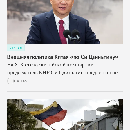
СТАТЬЯ
Внешняя политика Китая «по Си Цзиньпину»
На XIX съезде китайской компартии
председатель КНР Си Цзиньпин предложил не
только своей стране, но и всему миру
Се Тао
всеобъемлющую и амбициозную программу
развития, реализация которой может оказать
серьезное влияние на сферы глобального
управления, международных торговли и
безопасности.