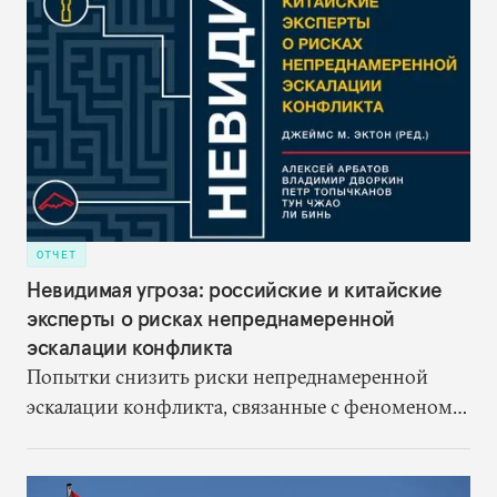
ОТЧЕТ
Невидимая угроза: российские и китайские
эксперты о рисках непреднамеренной
эскалации конфликта
Попытки снизить риски непреднамеренной
эскалации конфликта, связанные с феноменом
«переплетения» ядерных и неядерных
вооружений, должны начинаться с серьезного
анализа этих рисков.