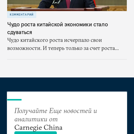
КОММЕНТАРИЙ
Чудо роста китайской экономики стало
сдуваться
Чудо китайского роста исчерпало свои
возможности. И теперь только за счет роста
долгов эта страна может выполнить свои цели в
области ВВП. Возможно, именно поэтому
председатель Си стремился подчеркнуть такие
более значимые цели как увеличение доходов
домохозяйств.
Получайте Еще новостей и
аналитики от
Carnegie China