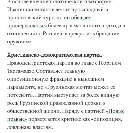
В основе внешнеполитической платформы
Иванишвили также лежит прозападный и
пронатовский курс, но он
обещает
придерживаться
более прагматичного подхода в
отношениях с Россией, «прекратить бряцание
оружием».
Христианско-демократическая партия
.
Правоцентристская партия во главе с
Георгием
Таргамадзе
. Составляет главную
оппозиционную фракцию в нынешнем
парламенте, но «Грузинская мечта» может ее
потеснить. Партия выступает за более видную
роль Грузинской православной церкви в
общественной жизни. Наряду с партией
«Новые
правые»
подвергается критике как «оппозиция,
лояльная» властям.