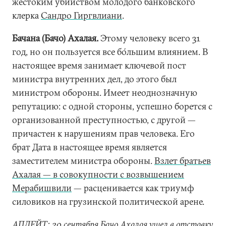
жестоким убийством молодого банковского
клерка
Сандро Гиргвлиани
.
Бачана (Бачо) Ахалая.
Этому человеку всего 31
год, но он пользуется все бо́льшим влиянием. В
настоящее время занимает ключевой пост
министра внутренних дел, до этого был
министром обороны. Имеет неоднозначную
репутацию: с одной стороны, успешно борется с
организованной преступностью, с другой —
причастен к нарушениям прав человека. Его
брат Дата в настоящее время является
заместителем министра обороны.
Взлет братьев
Ахалая — в совокупности с возвышением
Мерабишвили
— расценивается как триумф
силовиков на грузинской политической арене.
АПДЕЙТ: 20 сентября Бачо Ахалая ушел в отставку