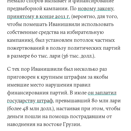
Немало споров вызывает и финансирование
предвыборной кампании. По
новому закону,
принятому в конце 2011 г.
(вероятно, для того,
чтобы помешать Иванишвили использовать
собственные средства на избирательную
кампанию), был установлен потолок частных
пожертвований в пользу политических партий
в размере 60 тыс. лари (36 тыс. долл.).
С тех пор Иванишвили был несколько раз
приговорен к крупным штрафам за якобы
имевшие место нарушения правил
финансирования партий. В июле
он заплатил
государству штраф
, превышавший 80 млн лари
(более 48 млн долл.), настаивая при этом, чтобы
деньги пошли на помощь пострадавшим от
наводнения на востоке Грузии.