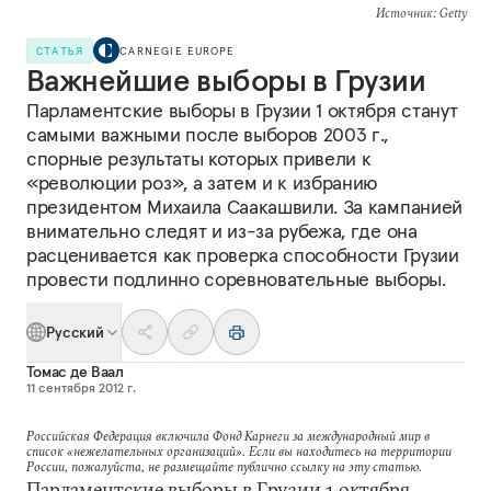
Источник
: Getty
СТАТЬЯ
CARNEGIE EUROPE
Важнейшие выборы в Грузии
Парламентские выборы в Грузии 1 октября станут
самыми важными после выборов 2003 г.,
спорные результаты которых привели к
«революции роз», а затем и к избранию
президентом Михаила Саакашвили. За кампанией
внимательно следят и из-за рубежа, где она
расценивается как проверка способности Грузии
провести подлинно соревновательные выборы.
Русский
Томас де Ваал
11 сентября 2012 г.
Российская Федерация включила Фонд Карнеги за международный мир в
список «нежелательных организаций». Если вы находитесь на территории
России, пожалуйста, не размещайте публично ссылку на эту статью.
Парламентские выборы в Грузии 1 октября