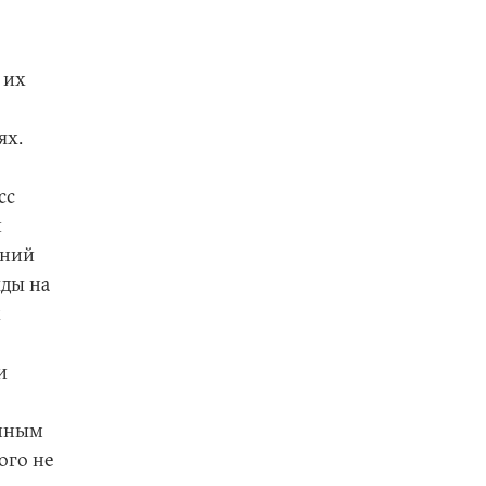
 их
ях.
сс
и
ений
жды на
х
и
енным
ого не