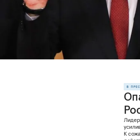
В ПРЕ
Оп
Ро
Лидеры
усили
К сож