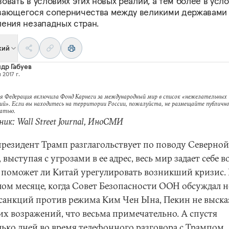
овать в условиях этих новых реалий, а тем более в усл
вающегося соперничества между великими державами
ления незападных стран.
кий
др Габуев
 2017 г.
я Федерация включила Фонд Карнеги за международный мир в список «нежелательных
ий». Если вы находитесь на территории России, пожалуйста, не размещайте публично
татью.
ик: Wall Street Journal, ИноСМИ
президент Трамп разглагольствует по поводу Северной
 выступая с угрозами в ее адрес, весь мир задает себе 
, поможет ли Китай урегулировать возникший кризис.
ом месяце, когда Совет Безопасности ООН обсуждал 
 санкций против режима Ким Чен Ына, Пекин не выска
их возражений, что весьма примечательно. А спустя
лько дней во время телефонного разговора с Трампом