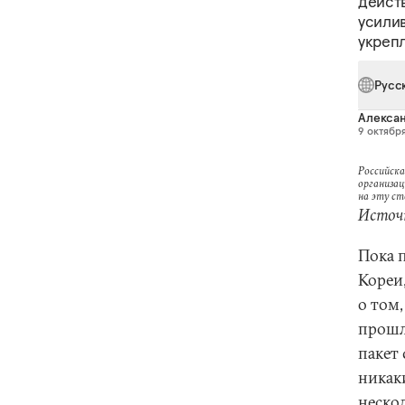
действ
усили
укреп
Русс
Алексан
9 октября
Российска
организац
на эту с
Источн
Пока 
Кореи,
о том
прошл
пакет
никак
неско