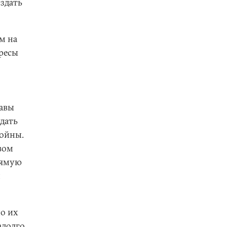
оздать
м на
ресы
жавы
дать
войны.
вом
рямую
м
но их
долго.