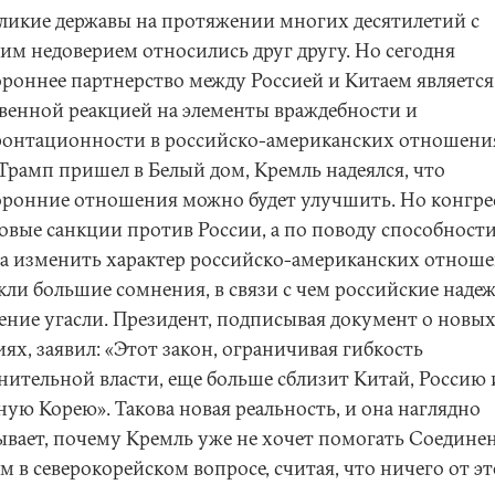
еликие державы на протяжении многих десятилетий с
им недоверием относились друг другу. Но сегодня
ороннее партнерство между Россией и Китаем является
твенной реакцией на элементы враждебности и
онтационности в российско-американских отношени
 Трамп пришел в Белый дом, Кремль надеялся, что
оронние отношения можно будет улучшить. Но конгре
новые санкции против России, а по поводу способност
а изменить характер российско-американских отнош
кли большие сомнения, в связи с чем российские наде
ение угасли. Президент, подписывая документ о новы
ях, заявил: «Этот закон, ограничивая гибкость
нительной власти, еще больше сблизит Китай, Россию 
ную Корею». Такова новая реальность, и она наглядно
ывает, почему Кремль уже не хочет помогать Соедин
 в северокорейском вопросе, считая, что ничего от эт