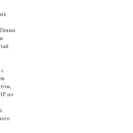
ких
 Пекин
ии
итай
 с
ля
 том,
КНР по
м
ного