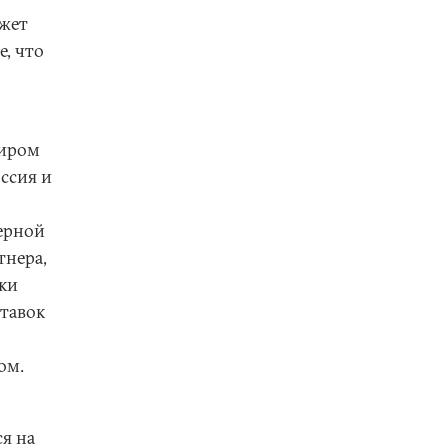
ажет
е, что
миром
ссия и
ерной
тнера,
ки
тавок
ом.
я на