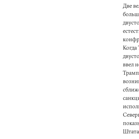
Две в
больш
двуст
естес
конфр
Когда
двуст
ввел 
Трамп
возни
сближ
санкци
испол
Север
показ
Штатам