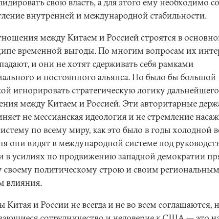
идировать свою власть, а для этого ему необходимо с
тление внутренней и международной стабильности.
тношения между Китаем и Россией строятся в основно
ипе временной выгоды. По многим вопросам их инте
падают, и они не хотят сдерживать себя рамками
ального и постоянного альянса. Но было бы большой
ой игнорировать стратегическую логику дальнейшего
ения между Китаем и Россией. Эти авторитарные дер
иняет не мессианская идеология и не стремление насаж
систему по всему миру, как это было в годы холодной 
ня они видят в международной системе под руководст
 в усилиях по продвижению западной демократии п
у своему политическому строю и своим региональны
м влияния.
 Китая и России не всегда и не во всем соглашаются, 
вающиеся сотрудничество и недоверие к США — это на