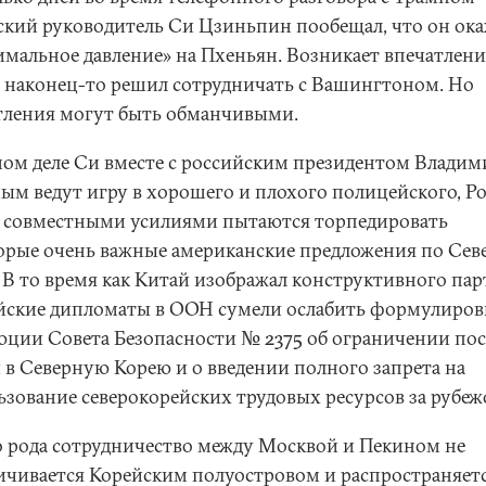
ский руководитель Си Цзиньпин пообещал, что он ок
имальное давление» на Пхеньян. Возникает впечатлени
 наконец-то решил сотрудничать с Вашингтоном. Но
тления могут быть обманчивыми.
мом деле Си вместе с российским президентом Влади
ым ведут игру в хорошего и плохого полицейского, Ро
 совместными усилиями пытаются торпедировать
орые очень важные американские предложения по Сев
. В то время как Китай изображал конструктивного пар
йские дипломаты в ООН сумели ослабить формулиров
юции Совета Безопасности № 2375 об ограничении пос
 в Северную Корею и о введении полного запрета на
ьзование северокорейских трудовых ресурсов за рубеж
о рода сотрудничество между Москвой и Пекином не
ичивается Корейским полуостровом и распространяетс