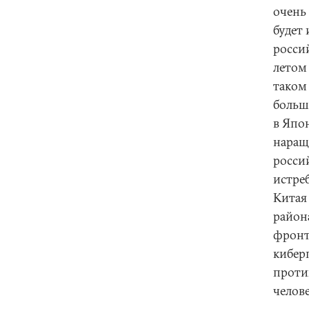
очень
будет
росси
летом
таком
больш
в Япон
наращ
росси
истре
Китая
район
фронт
кибер
проти
челове