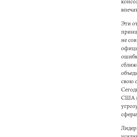
консол
впеча
Эти о
принц
не сов
офици
ошибк
сближ
объед
свою 
Сегод
США и
угроз
сфера
Лидеры
усили