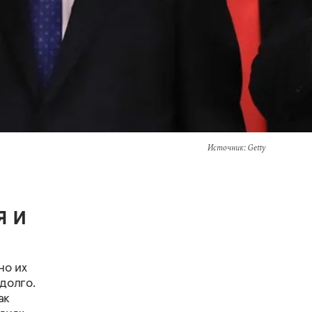
Источник
: Getty
я и
но их
долго.
ак