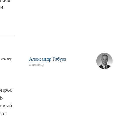
овиях
 и
Александр Габуев
 ссылку
Директор
вопрос
 В
новый
зал