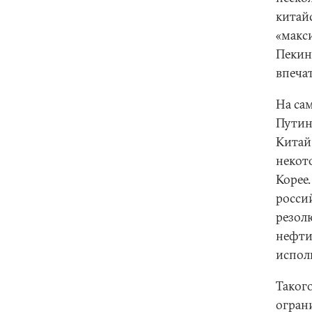
китай
«макс
Пекин
впеча
На са
Путин
Китай
некот
Корее
росси
резол
нефти
испол
Таког
огран