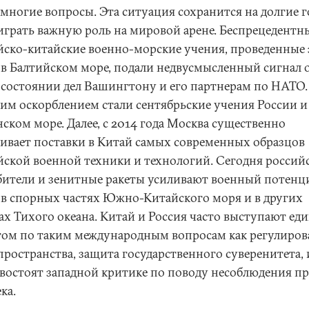
 многие вопросы. Эта ситуация сохранится на долгие 
 играть важную роль на мировой арене. Беспрецедентн
йско-китайские военно-морские учения, проведенные
 в Балтийском море, подали недвусмысленный сигнал 
 состоянии дел Вашингтону и его партнерам по НАТО.
им оскорблением стали сентябрьские учения России и
ском море. Далее, с 2014 года Москва существенно
ивает поставки в Китай самых современных образцов
йской военной техники и технологий. Сегодня россий
бители и зенитные ракеты усиливают военный потенц
 в спорных частях Южно-Китайского моря и в других
ах Тихого океана. Китай и Россия часто выступают е
ом по таким международным вопросам как регулиров
пространства, защита государственного суверенитета, 
востоят западной критике по поводу несоблюдения пр
ка.