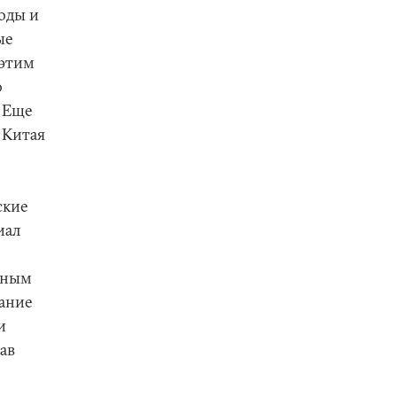
годы и
ые
 этим
о
 Еще
 Китая
ские
иал
диным
ание
и
ав