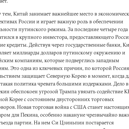
ает.
 тем, Китай занимает важнейшее место в экономичес
ективах России и играет важную роль в обеспечении
льности путинского режима. За последние четыре года
атился в крупного инвестора, предоставляющего Росс
ие кредиты. Действуя через государственные банки, К
вляет миллиарды долларов путинскому окружению и
йским компаниям, которые подверглись западным
иям. Это одна из ключевых причин, по которой Россия
льствием защищает Северную Корею в момент, когда д
 такая политика чревата большими издержками. Дело в
екин обеспокоен угрозой Трампа увязать содействие 
ной Корее с состоянием двусторонних торговых
оворов. Новая торговая война с США станет настоящи
ром для Пекина, особенно накануне чрезвычайно важ
 съезда партии. На нем Си Цзиньпин постарается