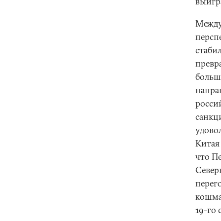
выигр
Между
персп
стаби
превр
больш
напра
росси
санкц
удово
Китая
что П
Север
перег
кошма
19-го