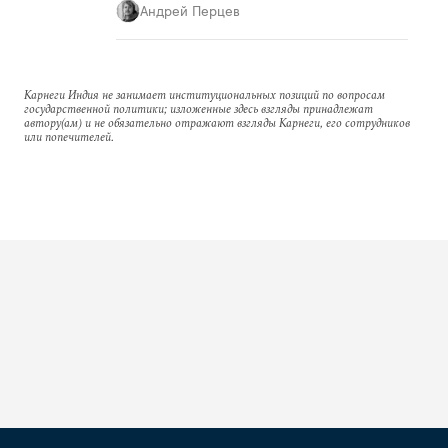
Андрей Перцев
Карнеги Индия не занимает институциональных позиций по вопросам
государственной политики; изложенные здесь взгляды принадлежат
автору(ам) и не обязательно отражают взгляды Карнеги, его сотрудников
или попечителей.