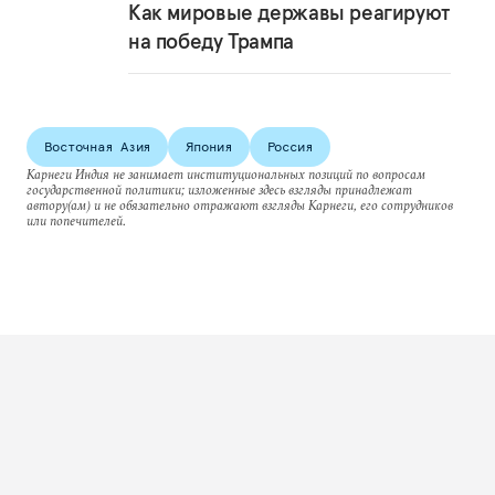
Как мировые державы реагируют
на победу Трампа
Восточная Азия
Япония
Россия
Карнеги Индия не занимает институциональных позиций по вопросам
государственной политики; изложенные здесь взгляды принадлежат
автору(ам) и не обязательно отражают взгляды Карнеги, его сотрудников
или попечителей.