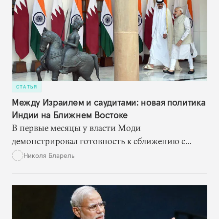
СТАТЬЯ
Между Израилем и саудитами: новая политика
Индии на Ближнем Востоке
В первые месяцы у власти Моди
демонстрировал готовность к сближению с
Израилем. Но теперь, похоже, он несколько
Николя Бларель
пересмотрел свою ближневосточную политику,
осознав, что интересы Индии и в экономике, и в
области безопасности больше зависят от
сотрудничества со странами Залива