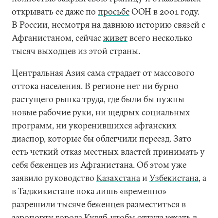
открывать ее даже по
просьбе
ООН в 2001 году.
В России, несмотря на давнюю историю связей с
Афганистаном, сейчас
живет
всего несколько
тысяч выходцев из этой страны.
Центральная Азия сама страдает от массового
оттока населения. В регионе нет ни бурно
растущего рынка труда, где были бы нужны
новые рабочие руки, ни щедрых социальных
программ, ни укоренившихся афганских
диаспор, которые бы облегчили переезд. Зато
есть четкий отказ местных властей принимать у
себя беженцев из Афганистана. Об этом уже
заявило руководство
Казахстана
и
Узбекистана
, а
в Таджикистане пока лишь «временно»
разрешили
тысяче беженцев разместиться в
аэропорту города Куляб, чтобы оттуда уехать в