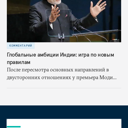
КОММЕНТАРИЙ
Глобальные амбиции Индии: игра по новым
правилам
После пересмотра основных направлений в
двусторонних отношениях у премьера Моди
появилась возможность модернизировать ту
роль, которую Индия играет в решении
общемировых проблем, избавив индийскую
дипломатию от изоляционистского и
оборонительного подхода