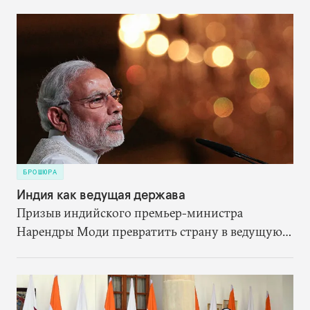
исходя из собственных выгод
сконцентрироваться на переформатировании
партнёрства со страной, которая останется
мощной силой в Евразии.
БРОШЮРА
Индия как ведущая держава
Призыв индийского премьер-министра
Нарендры Моди превратить страну в ведущую
державу — сигнал о том, что политическое
руководство Индии стремится изменить ее роль
в международной политической системе.