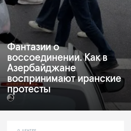
Фантазии о
воссоединении. Как в
Азербайджане
воспринимают иранские
протесты
Башир Китачаев
О ЦЕНТРЕ