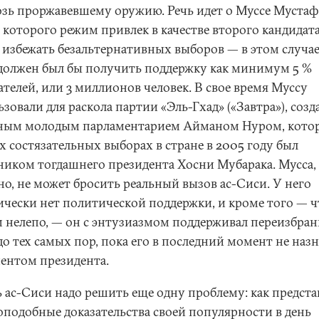
озь проржавевшему оружию. Речь идет о Муссе Мустаф
 которого режим привлек в качестве второго кандидата
 избежать безальтернативных выборов — в этом случае
должен был бы получить поддержку как минимум 5 %
телей, или 3 миллионов человек. В свое время Муссу
зовали для раскола партии «Эль-Гхад» («Завтра»), соз
ным молодым парламентарием Айманом Нуром, кото
х состязательных выборах в стране в 2005 году был
ником тогдашнего президента Хосни Мубарака. Мусса,
но, не может бросить реальный вызов ас-Сиси. У него
ически нет политической поддержки, и кроме того — ч
м нелепо, — он с энтузиазмом поддерживал переизбран
до тех самых пор, пока его в последний момент не наз
ентом президента.
ь ас-Сиси надо решить еще одну проблему: как предста
оподобные доказательства своей популярности в день