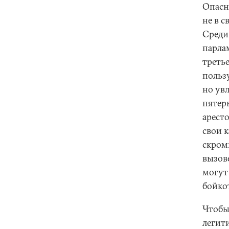
Опасн
не в с
Среди
парла
треть
польз
но ув
пятер
аресто
свои к
скром
вызов
могут
бойко
Чтобы
легит