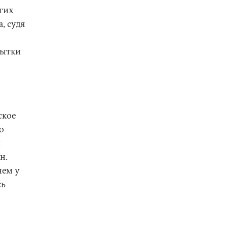
гих
, судя
пытки
ское
о
и
н.
чем у
сь