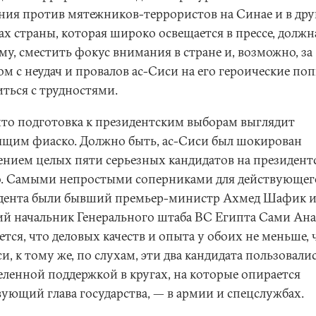
ния против мятежников-террористов на Синае и в дру
х страны, которая широко освещается в прессе, должна
му, сместить фокус внимания в стране и, возможно, за
ом с неудач и провалов ас-Сиси на его героические по
иться с трудностями.
что подготовка к президентским выборам выглядит
ящим фиаско. Должно быть, ас-Сиси был шокирован
ением целых пяти серьезных кандидатов на президент
о. Самыми непростыми соперниками для действующег
дента были бывший премьер-министр Ахмед Шафик 
й начальник Генерального штаба ВС Египта Сами Ана
тся, что деловых качеств и опыта у обоих не меньше, 
и, к тому же, по слухам, эти два кандидата пользовали
еленной поддержкой в кругах, на которые опирается
вующий глава государства, — в армии и спецслужбах.