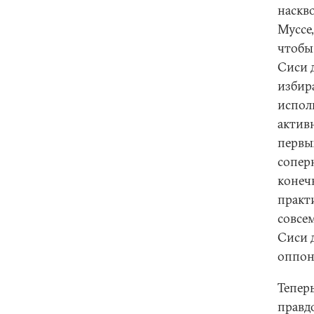
наскв
Муссе,
чтобы
Сиси 
избира
исполь
актив
первы
сопер
конеч
практ
совсе
Сиси 
оппон
Тепер
правд