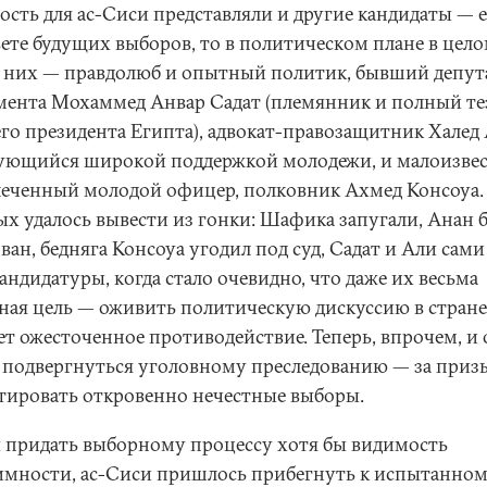
ость для ас-Сиси представляли и другие кандидаты — е
вете будущих выборов, то в политическом плане в цело
 них — правдолюб и опытный политик, бывший депут
мента Мохаммед Анвар Садат (племянник и полный те
его президента Египта), адвокат-правозащитник Халед 
ующийся широкой поддержкой молодежи, и малоизве
леченный молодой офицер, полковник Ахмед Консоуа.
ых удалось вывести из гонки: Шафика запугали, Анан 
ван, бедняга Консоуа угодил под суд, Садат и Али сами
андидатуры, когда стало очевидно, что даже их весьма
ная цель — оживить политическую дискуссию в стран
ет ожесточенное противодействие. Теперь, впрочем, и
 подвергнуться уголовному преследованию — за приз
тировать откровенно нечестные выборы.
 придать выборному процессу хотя бы видимость
имности, ас-Сиси пришлось прибегнуть к испытанном