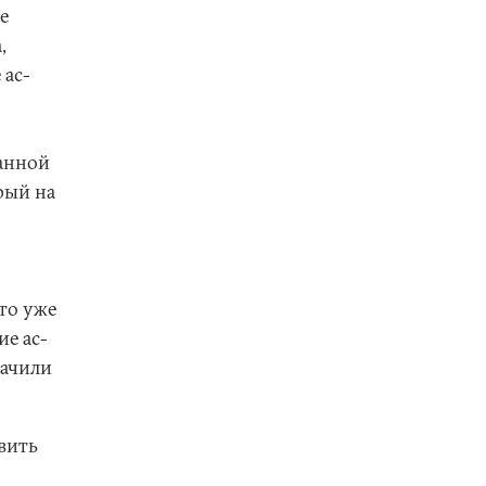
е
,
 ас-
данной
рый на
то уже
ие ас-
начили
вить