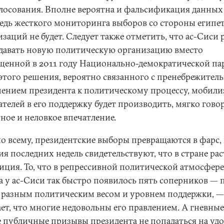
олосования. Вполне вероятна и фальсификация данных
 ведь жесткого мониторинга выборов со стороны египе
заций не будет. Следует также отметить, что ас-Сиси
здавать новую политическую организацию вместо
щенной в 2011 году Национально-демократической па
 этого решения, вероятно связанного с пренебрежите
ением президента к политическому процессу, мобили
телей в его поддержку будет производить, мягко говор
ное и неловкое впечатление.
по всему, президентские выборы превращаются в фарс,
я последних недель свидетельствуют, что в стране рас
иция. То, что в репрессивной политической атмосфере
а у ас-Сиси так быстро появилось пять соперников — 
с разным политическим весом и уровнем поддержки, —
ает, что многие недовольны его правлением. А гневные
е публичные призывы президента не попадаться на уд