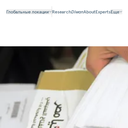
Глобальные локации
Research
Diwan
About
Experts
Еще