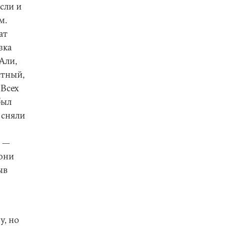
сли и
м.
ат
зка
Али,
стный,
 Всех
был
 сняли
е —
 они
ыв
у, но