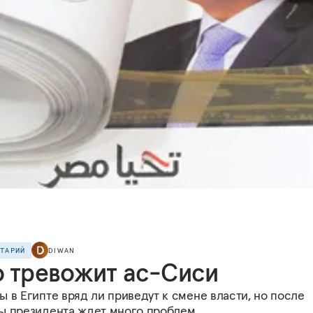
НТАРИЙ
DIWAN
о тревожит ас-Сиси
 в Египте вряд ли приведут к смене власти, но после
ы президента ждет много проблем.