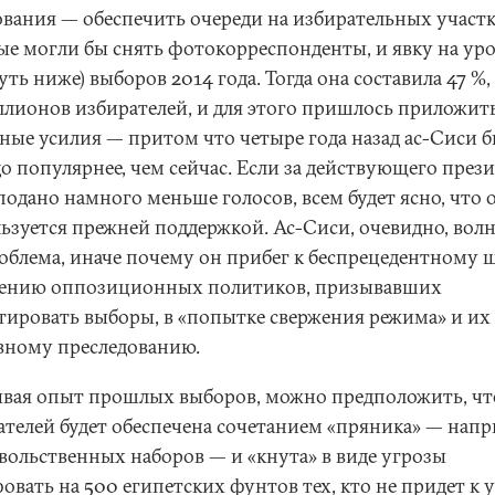
ования — обеспечить очереди на избирательных участк
ые могли бы снять фотокорреспонденты, и явку на ур
уть ниже) выборов 2014 года. Тогда она составила 47 %,
ллионов избирателей, и для этого пришлось приложит
ные усилия — притом что четыре года назад ас-Сиси 
о популярнее, чем сейчас. Если за действующего през
подано намного меньше голосов, всем будет ясно, что 
льзуется прежней поддержкой. Ас-Сиси, очевидно, вол
роблема, иначе почему он прибег к беспрецедентному 
ению оппозиционных политиков, призывавших
тировать выборы, в «попытке свержения режима» и их
вному преследованию.
вая опыт прошлых выборов, можно предположить, чт
ателей будет обеспечена сочетанием «пряника» — напр
вольственных наборов — и «кнута» в виде угрозы
овать на 500 египетских фунтов тех, кто не придет к 