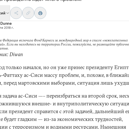
кий
 Dunne
я 2018 г.
я Федерация включила Фонд Карнеги за международный мир в список «нежелательных
ий». Если вы находитесь на территории России, пожалуйста, не размещайте публично
татью.
ник: Diwan
од только начался, но он уже принес президенту Египт
ь-Фаттаху ас-Сиси массу проблем, и, похоже, в ближа
и, перед мартовскими выборами, ситуация лишь ухудш
 задача ас-Сиси —– переизбраться на второй срок, не
ложнившуюся внешне- и внутриполитическую ситуаци
сли президент справится с этой задачей, дальнейший е
не будет гладким — из-за экономических трудностей,
ции с терроризмом и водными ресурсами. Нынешняя