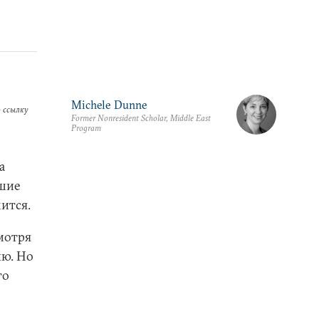
Michele Dunne
 ссылку
Former Nonresident Scholar, Middle East
Program
а
йшие
ится.
смотря
ю. Но
го