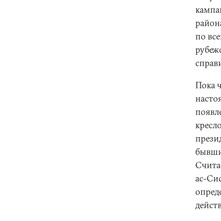
кампа
района
по все
рубеж
справ
Пока 
насто
появл
кресл
прези
бывши
Считае
ас-Сис
опред
дейст