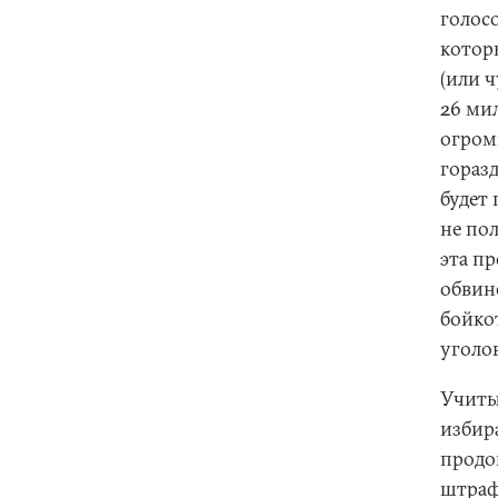
голос
котор
(или ч
26 ми
огром
горазд
будет 
не по
эта п
обвин
бойко
уголо
Учиты
избир
продо
штраф