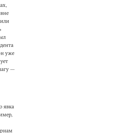
ах,
овне
 или
ь
был
идента
он уже
нует
шагу —
о явка
имер,
урнам