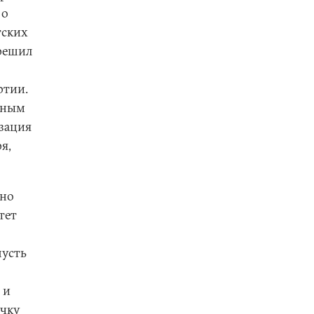
 о
тских
 решил
ртии.
льным
зация
я,
 но
тет
пусть
 и
очку