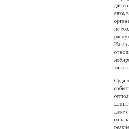
для г
явке,
органи
не со
распу
Из-за
отнош
избира
тягост
Судя 
событи
оппоз
Египт
даже 
означ
резки