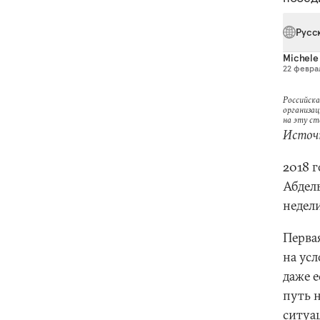
Русс
Michele
22 феврал
Российска
организац
на эту с
Источ
2018 г
Абдел
недел
Первая
на ус
даже е
путь 
ситуа