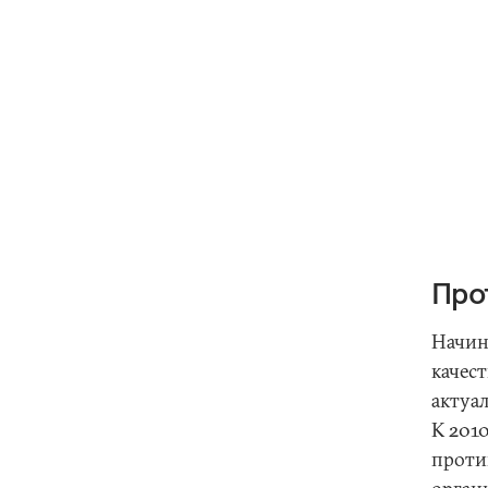
Про
Начина
качес
актуа
К 201
проти