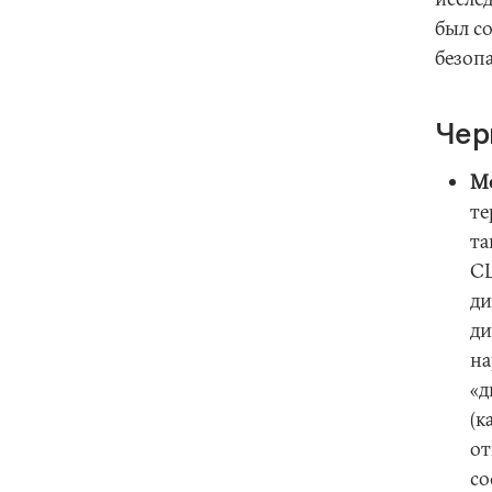
был с
безоп
Чер
Ме
те
та
СШ
ди
ди
на
«д
(к
от
со