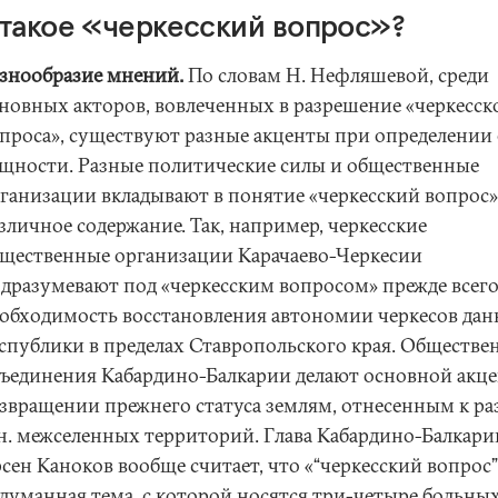
 такое «черкесский вопрос»?
знообразие мнений.
По словам Н. Нефляшевой, среди
новных акторов, вовлеченных в разрешение «черкесск
проса», существуют разные акценты при определении 
щности. Разные политические силы и общественные
ганизации вкладывают в понятие «черкесский вопрос»
зличное содержание. Так, например, черкесские
щественные организации Карачаево-Черкесии
дразумевают под «черкесским вопросом» прежде всег
обходимость восстановления автономии черкесов да
спублики в пределах Ставропольского края. Обществе
ъединения Кабардино-Балкарии делают основной акце
звращении прежнего статуса землям, отнесенным к ра
 н. межселенных территорий. Глава Кабардино-Балкари
сен Каноков вообще считает, что «“черкесский вопрос”
думанная тема, с которой носятся три-четыре больны