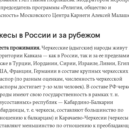
опредседатель программы «Религия, общество и
асность» Московского Центра Карнеги Алексей Малаш
кесы в России и за рубежом
ста проживания.
Черкесские (адыгские) народы живут
рритории Кавказа — как в России, так и за ее пределами
кже в Турции, Иордании, Сирии, Израиле, Ливии, Егип
А, Франции, Германии в составе крупных черкесских
аспор (по разным оценкам, численность черкесской
аспоры достигает 7-10 млн человек). В составе РФ черк
роды имеют свою государственность в рамках т. н.
вусоставных» республик — Кабардино-Балкарии
абардинцы, т. е. черкесы, составляют большинство по
ношению к балкарцам) и Карачаево-Черкесии (черкесы
ставляют меньшинство по отношению к преобладаю