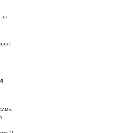
 на
дино-
.
и
сом».
о