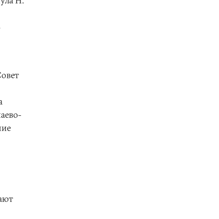
ула Н.
ь
Совет
а
аево-
ние
ают