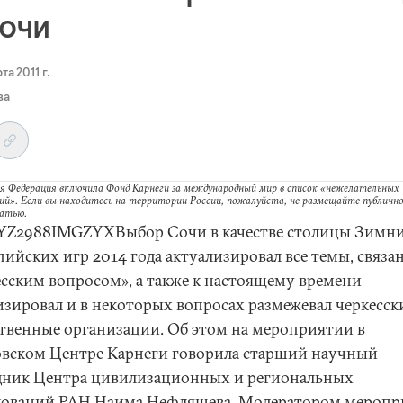
Сочи
та 2011 г.
ва
я Федерация включила Фонд Карнеги за международный мир в список «нежелательных
ий». Если вы находитесь на территории России, пожалуйста, не размещайте публично
татью.
Z2988IMGZYXВыбор Сочи в качестве столицы Зимн
ийских игр 2014 года актуализировал все темы, связа
есским вопросом», а также к настоящему времени
изировал и в некоторых вопросах размежевал черкесск
твенные организации. Об этом на мероприятии в
вском Центре Карнеги говорила старший научный
дник Центра цивилизационных и региональных
дований РАН Наима Нефляшева. Модератором меропр