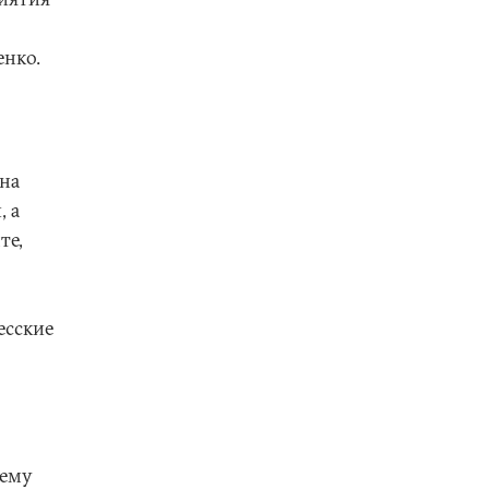
енко.
 на
, а
те,
есские
щему