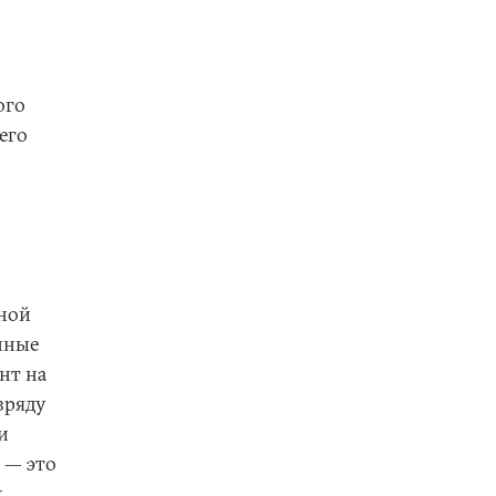
ого
его
о
нной
нные
нт на
зряду
и
 — это
х