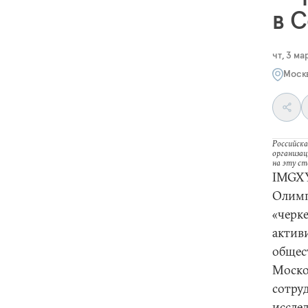
в 
чт, 3 мар
Моск
Российска
организац
на эту с
IMGXY
Олимп
«черк
актив
общес
Моско
сотру
иссле