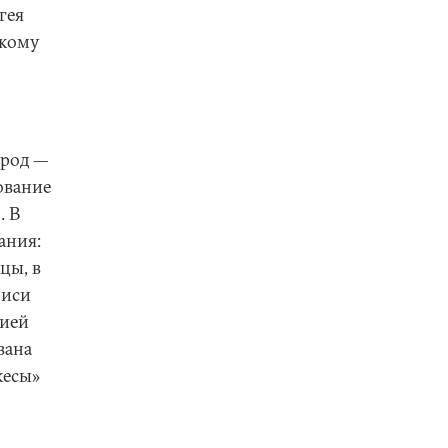
гея
скому
арод —
ование
. В
ания:
цы, в
писи
цией
вана
кесы»