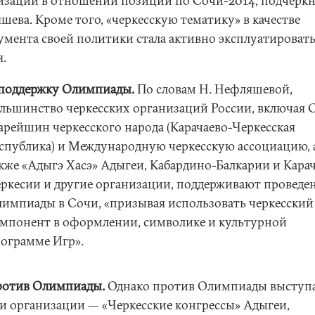
изаций в отношении позиции по Сочи-2014, подчеркн
шева. Кроме того, «черкесскую тематику» в качестве
умента своей политики стала активно эксплуатироват
я.
поддержку Олимпиады.
По словам Н. Нефляшевой,
льшинство черкесских организаций России, включая 
арейшин черкесского народа (Карачаево-Черкесская
спублика) и Международную черкесскую ассоциацию, 
кже «Адыгэ Хасэ» Адыгеи, Кабардино-Балкарии и Карач
ркесии и другие организации, поддерживают проведе
импиады в Сочи, «призывая использовать черкесский
мпонент в оформлении, символике и культурной
ограмме Игр».
ротив Олимпиады.
Однако против Олимпиады выступ
и организации — «Черкесские конгрессы» Адыгеи,