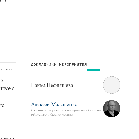
ДОКЛАДЧИКИ МЕРОПРИЯТИЯ
 ссылку
их
Наима Нефляшева
нные с
Алексей Малашенко
ие
Бывший консультант программы «Религия,
общество и безопасность»
иятия