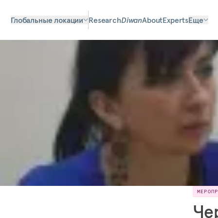
Глобальные локации
Research
Diwan
About
Experts
Еще
МЕРОП
Че