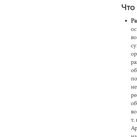
Что
Ра
ос
во
су
ор
ра
об
по
не
ре
об
во
т.
Ар
на