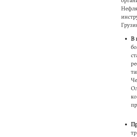
орган
Нефля
инстр
Грузи
В 
бо
ст
ре
та
Че
Ол
ко
пр
П
тр