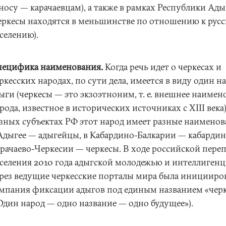
носу — карачаевцам), а также в рамках Республики Ады
еркесы находятся в меньшинстве по отношению к рус
селению).
ецифика наименования.
Когда речь идет о черкесах и
ркесских народах, по сути дела, имеется в виду один н
ыги (черкесы — это экзоэтноним, т. е. внешнее наимен
рода, известное в исторических источниках с XIII века)
зных субъектах РФ этот народ имеет разные наименов
Адыгее — адыгейцы, в Кабардино-Балкарии — кабардин
рачаево-Черкесии — черкесы. В ходе российской пере
селения 2010 года адыгской молодежью и интеллиген
рез ведущие черкесские порталы мира была иницииро
мпания фиксации адыгов под единым названием «чер
Один народ — одно название — одно будущее»).