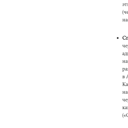
эт
(ч
на
Сп
че
ад
на
ра
в 
Ка
на
че
ка
(«