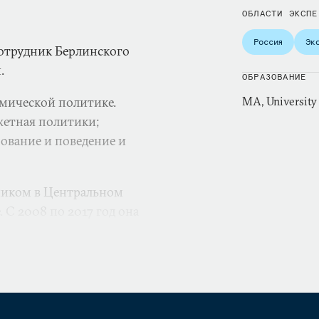
ОБЛАСТИ ЭКСПЕ
Россия
Эк
отрудник Берлинского
.
ОБРАЗОВАНИЕ
омической политике.
MA, University
жетная политики;
ование и поведение и
тником в Центральном
 С 2008 по 2017 год она
ционном агентстве ТАСС,
«Ведомости». Освещала
 в период с 2008 по 2017
2012 годов.