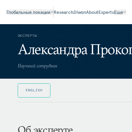
Глобальные локации
Research
Diwan
About
Experts
Еще
ЭКСПЕРТЫ
Александра Проко
Научный сотрудник
ENGLISH
Об эксперте