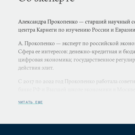
Александра Прокопенко — старший научный с
центра Карнеги по изучению России и Евразии
А. Прокопенко — эксперт по российской экон
Сфера ее интересов: денежно-кредитная и бюд
цифровая экономика; государственное регулир
действия элит.
С 2017 по 2022 год Прокопенко работала сове
банке РФ и Высшей школе экономики в Москве.
работала корреспондентом сначала в информа
ЧИТАТЬ ЕЩЕ
а затем в ведущей российской деловой газете 
работу Владимира Путина и Дмитрия Медведева
годы, а также избирательные кампании 2008 и 