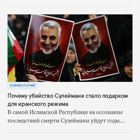
Россию ждет немало трудностей. Именно в
создании сильной сирийской армии она видит
ключ к сдерживанию иранского влияния,
завершению своего военного участия в
конфликте и окончанию гражданской войны на
условиях, благоприятных для режима Асада.
КОММЕНТАРИЙ
Почему убийство Сулеймани стало подарком
для иранского режима
В самой Исламской Республике на осознание
последствий смерти Сулеймани уйдут годы.
Однако один результат уже есть – режим
получил шанс на спасение