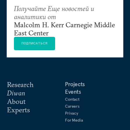
еще один трофей сирийской войны
Получайте Еще новостей и
аналитики от
Malcolm H. Kerr Carnegie Middle
East Center
ПОДПИСАТЬСЯ
Research
Projects
Events
Diwan
Contact
About
Careers
Experts
Privacy
For Media