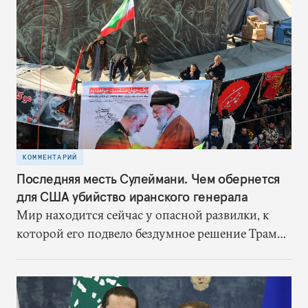
КОММЕНТАРИЙ
Последняя месть Сулеймани. Чем обернется
для США убийство иранского генерала
Мир находится сейчас у опасной развилки, к
которой его подвело бездумное решение Трампа
выйти из ядерной сделки. Когда сделка еще
действовала, Иран хоть и был противником
США, но не сбивал американские беспилотники
в нейтральных водах, не наносил ракетные