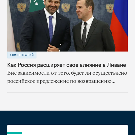
удары по судам в Персидском заливе, а в Ираке
шиитские ополченцы не нападали на
американцев. Отказавшись от ядерного
соглашения без каких-либо доказательств
обмана со стороны Ирана, США запустили
предсказуемый цикл эскалации
КОММЕНТАРИЙ
Как Россия расширяет свое влияние в Ливане
Вне зависимости от того, будет ли осуществлено
российское предложение по возвращению
сирийских беженцев, в обозримом будущем
военное присутствие и влияние России в Сирии
неизбежно будет оказывать воздействие на
ливанскую политику. А это означает, что после
окончательного спасения режима Асада она
вполне может начать рассматривать Ливан как