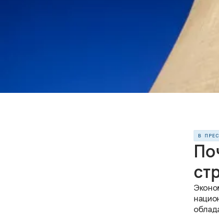
В ПРЕ
По
ст
Эконо
нацио
облад