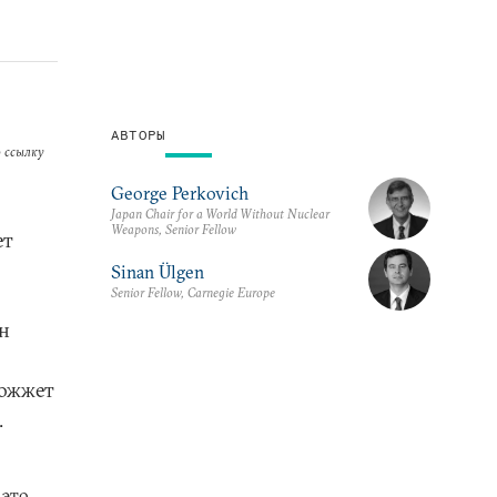
АВТОРЫ
 ссылку
George Perkovich
Japan Chair for a World Without Nuclear
Weapons, Senior Fellow
ет
Sinan Ülgen
Senior Fellow, Carnegie Europe
н
зожжет
.
 это