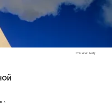
Источник
: Getty
ной
я к