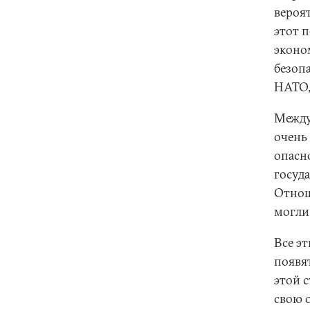
вероят
этот 
эконо
безоп
НАТО,
Между
очень
опасн
госуд
Отнош
могли
Все э
появя
этой 
свою о