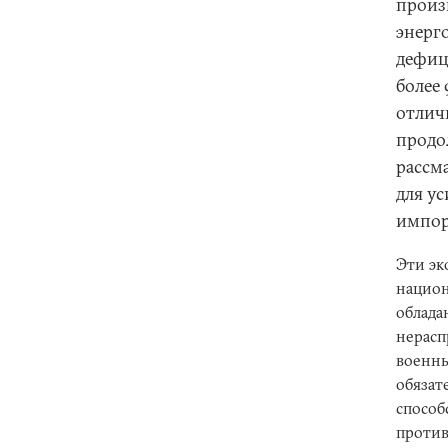
произ
энерг
дефиц
более
отлич
продо
рассм
для у
импор
Эти эк
национ
облада
нерасп
военны
обязат
способ
против