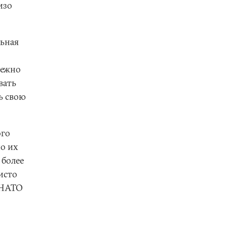
изо
льная
бежно
вать
ь свою
ого
но их
 более
исто
 НАТО