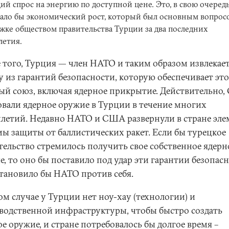
ий спрос на энергию по доступной цене. Это, в свою очередь
ало бы экономический рост, который был основным вопрос
жке обществом правительства Турции за два последних
летия.
 того, Турция — член НАТО и таким образом извлекае
у из гарантий безопасности, которую обеспечивает эт
ый союз, включая ядерное прикрытие. Действительно
овали ядерное оружие в Турции в течение многих
илетий. Недавно НАТО и США развернули в стране эл
мы защиты от баллистических ракет. Если бы турецкое
тельство стремилось получить свое собственное ядерн
е, то оно бы поставило под удар эти гарантии безопас
становило бы НАТО против себя.
ом случае у Турции нет ноу-хау (технологии) и
водственной инфраструктуры, чтобы быстро создать
е оружие, и стране потребовалось бы долгое время –