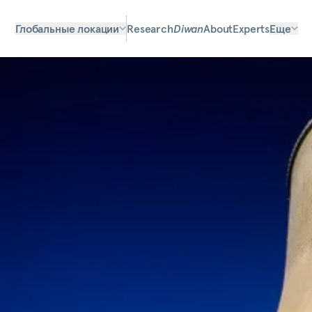
Глобальные локации
Research
Diwan
About
Experts
Еще