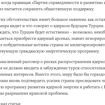
, когда правящая «Партия справедливости и развития» 
сил пытается сохранить общественную поддержку.
их обстоятельствах имеет большое значение, как оста
 мира видит и что говорит о ядерном будущем Турции.
ждать, что Турция будет естественно – возможно, неиз
емиться приобрести ядерный арсенал, значит игнориро
е побудительные мотивы страны не милитаризироват
твующую гражданскую энергетическую программу.
мысленный разговор о рисках распространения ядерн
я не должен вводить в заблуждение турок относитель
венных интересов. Вместо этого, миру было бы гораздо
ным вновь подтвердить усилия страны преследовать ч
ю программу развития ядерной энергии и работать с
ске разрешения иранской проблемы.
нал статьи