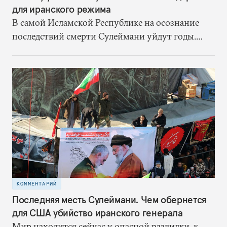
для иранского режима
В самой Исламской Республике на осознание
последствий смерти Сулеймани уйдут годы.
Однако один результат уже есть – режим
получил шанс на спасение
КОММЕНТАРИЙ
Последняя месть Сулеймани. Чем обернется
для США убийство иранского генерала
Мир находится сейчас у опасной развилки, к