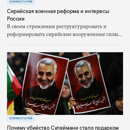
КОММЕНТАРИЙ
Сирийская военная реформа и интересы
России
В своем стремлении реструктурировать и
реформировать сирийские вооруженные силы
Россию ждет немало трудностей. Именно в
создании сильной сирийской армии она видит
ключ к сдерживанию иранского влияния,
завершению своего военного участия в
конфликте и окончанию гражданской войны на
условиях, благоприятных для режима Асада.
КОММЕНТАРИЙ
Почему убийство Сулеймани стало подарком