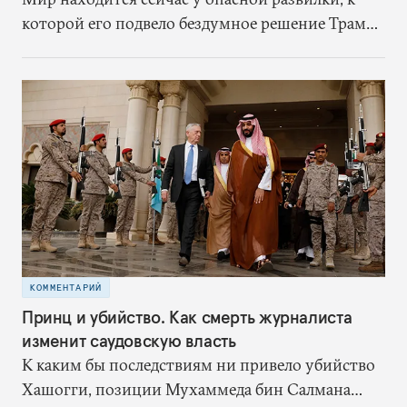
которой его подвело бездумное решение Трампа
выйти из ядерной сделки. Когда сделка еще
действовала, Иран хоть и был противником
США, но не сбивал американские беспилотники
в нейтральных водах, не наносил ракетные
удары по судам в Персидском заливе, а в Ираке
шиитские ополченцы не нападали на
американцев. Отказавшись от ядерного
соглашения без каких-либо доказательств
обмана со стороны Ирана, США запустили
предсказуемый цикл эскалации
КОММЕНТАРИЙ
Принц и убийство. Как смерть журналиста
изменит саудовскую власть
К каким бы последствиям ни привело убийство
Хашогги, позиции Мухаммеда бин Салмана